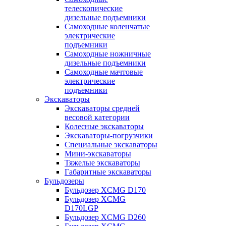
телескопические
дизельные подъемники
Самоходные коленчатые
электрические
подъемники
Самоходные ножничные
дизельные подъемники
Самоходные мачтовые
электрические
подъемники
Экскаваторы
Экскаваторы средней
весовой категории
Колесные экскаваторы
Экскаваторы-погрузчики
Специальные экскаваторы
Мини-экскаваторы
Тяжелые экскаваторы
Габаритные экскаваторы
Бульдозеры
Бульдозер XCMG D170
Бульдозер XCMG
D170LGP
Бульдозер XCMG D260