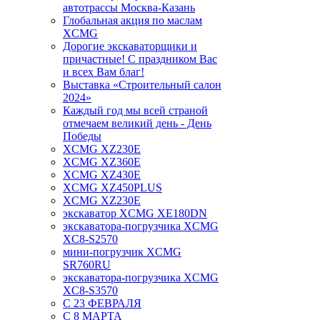
автотрассы Москва-Казань
Глобальная акция по маслам
XCMG
Дорогие экскаваторщики и
причастные! С праздником Вас
и всех Вам благ!
Выставка «Строительный салон
2024»
Каждый год мы всей страной
отмечаем великий день - День
Победы
XCMG XZ230E
XCMG XZ360E
XCMG XZ430E
XCMG XZ450PLUS
XCMG XZ230E
экскаватор XCMG XE180DN
экскаватора-погрузчика XCMG
XC8-S2570
мини-погрузчик XCMG
SR760RU
экскаватора-погрузчика XCMG
XC8-S3570
С 23 ФЕВРАЛЯ
С 8 МАРТА