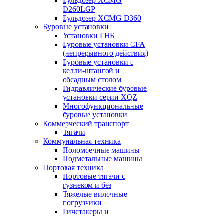
Бульдозер XCMG
D260LGP
Бульдозер XCMG D360
Буровые установки
Установки ГНБ
Буровые установки CFA
(непрерывного действия)
Буровые установки с
келли-штангой и
обсадным столом
Гидравлические буровые
установки серии XQZ
Многофункциональные
буровые установки
Коммерческий транспорт
Тягачи
Коммунальная техника
Поломоечные машины
Подметальные машины
Портовая техника
Портовые тягачи с
гузнеком и без
Тяжелые вилочные
погрузчики
Ричстакеры и