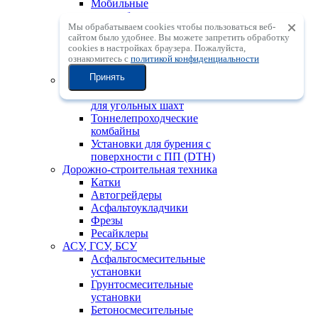
Мобильные
центробежные
Мы обрабатываем cookies чтобы пользоваться веб-
дробильные установки с
сайтом было удобнее. Вы можете запретить обработку
вертикальным валом
сookies в настройках браузера. Пожалуйста,
Мобильные
ознакомитесь с
политикой конфиденциальности
сортировочные установки
Принять
Горно-шахтная техника
Проходческие комбайны
для угольных шахт
Тоннелепроходческие
комбайны
Установки для бурения с
поверхности с ПП (DTH)
Дорожно-строительная техника
Катки
Автогрейдеры
Асфальтоукладчики
Фрезы
Ресайклеры
АСУ, ГСУ, БСУ
Асфальтосмесительные
установки
Грунтосмесительные
установки
Бетоносмесительные