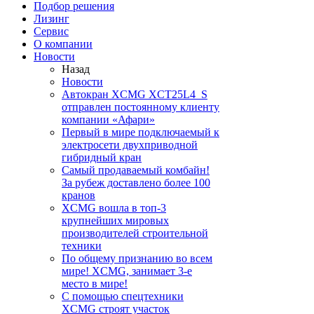
Подбор решения
Лизинг
Сервис
О компании
Новости
Назад
Новости
Автокран XCMG XCT25L4_S
отправлен постоянному клиенту
компании «Афари»
Первый в мире подключаемый к
электросети двухприводной
гибридный кран
Самый продаваемый комбайн!
За рубеж доставлено более 100
кранов
XCMG вошла в топ-3
крупнейших мировых
производителей строительной
техники
По общему признанию во всем
мире! XCMG, занимает 3-е
место в мире!
С помощью спецтехники
XCMG строят участок