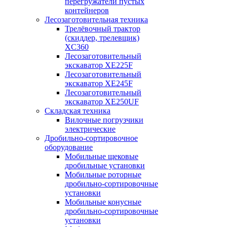
перегружатели пустых
контейнеров
Лесозаготовительная техника
Трелёвочный трактор
(скиддер, трелевщик)
XC360
Лесозаготовительный
экскаватор XE225F
Лесозаготовительный
экскаватор XE245F
Лесозаготовительный
экскаватор XE250UF
Складская техника
Вилочные погрузчики
электрические
Дробильно-сортировочное
оборудование
Мобильные щековые
дробильные установки
Мобильные роторные
дробильно-сортировочные
установки
Мобильные конусные
дробильно-сортировочные
установки