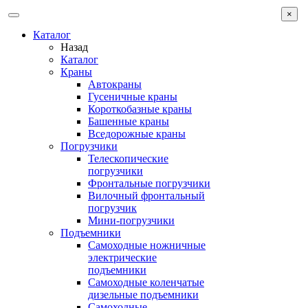
×
Каталог
Назад
Каталог
Краны
Автокраны
Гусеничные краны
Короткобазные краны
Башенные краны
Вcедорожные краны
Погрузчики
Телескопические
погрузчики
Фронтальные погрузчики
Вилочный фронтальный
погрузчик
Мини-погрузчики
Подъемники
Самоходные ножничные
электрические
подъемники
Самоходные коленчатые
дизельные подъемники
Самоходные