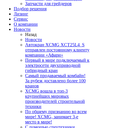
Запчасти для грейдеров
Подбор решения
Лизинг
Сервис
О компании
Новости
Назад
Новости
Автокран XCMG XCT25L4_S
отправлен постоянному клиенту
компании «Афари»
Первый в мире подключаемый к
электросети двухприводной
гибридный кран
Самый продаваемый комбайн!
За рубеж доставлено более 100
кранов
XCMG вошла в топ-3
крупнейших мировых
производителей строительной
техники
По общему признанию во всем
мире! XCMG, занимает 3-е
место в мире!
С помощью спецтехники