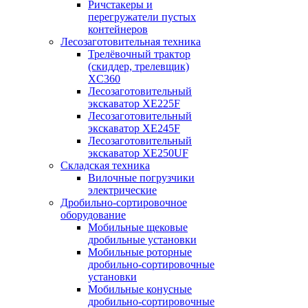
Ричстакеры и
перегружатели пустых
контейнеров
Лесозаготовительная техника
Трелёвочный трактор
(скиддер, трелевщик)
XC360
Лесозаготовительный
экскаватор XE225F
Лесозаготовительный
экскаватор XE245F
Лесозаготовительный
экскаватор XE250UF
Складская техника
Вилочные погрузчики
электрические
Дробильно-сортировочное
оборудование
Мобильные щековые
дробильные установки
Мобильные роторные
дробильно-сортировочные
установки
Мобильные конусные
дробильно-сортировочные