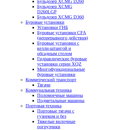
Бульдозер XCMG D260
Бульдозер XCMG
D260LGP
Бульдозер XCMG D360
Буровые установки
Установки ГНБ
Буровые установки CFA
(непрерывного действия)
Буровые установки с
келли-штангой и
обсадным столом
Гидравлические буровые
установки серии XQZ
Многофункциональные
буровые установки
Коммерческий транспорт
Тягачи
Коммунальная техника
Поломоечные машины
Подметальные машины
Портовая техника
Портовые тягачи с
гузнеком и без
Тяжелые вилочные
погрузчики