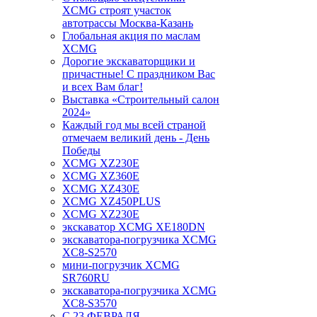
XCMG строят участок
автотрассы Москва-Казань
Глобальная акция по маслам
XCMG
Дорогие экскаваторщики и
причастные! С праздником Вас
и всех Вам благ!
Выставка «Строительный салон
2024»
Каждый год мы всей страной
отмечаем великий день - День
Победы
XCMG XZ230E
XCMG XZ360E
XCMG XZ430E
XCMG XZ450PLUS
XCMG XZ230E
экскаватор XCMG XE180DN
экскаватора-погрузчика XCMG
XC8-S2570
мини-погрузчик XCMG
SR760RU
экскаватора-погрузчика XCMG
XC8-S3570
С 23 ФЕВРАЛЯ