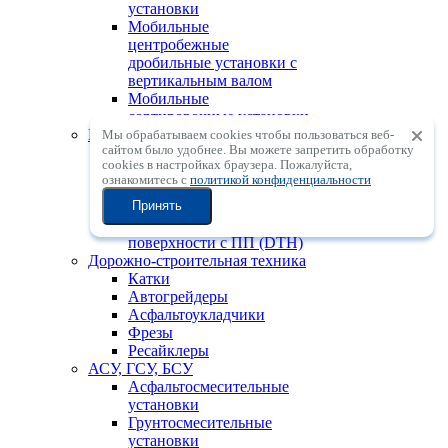
установки
Мобильные
центробежные
дробильные установки с
вертикальным валом
Мобильные
сортировочные установки
Горно-шахтная техника
Мы обрабатываем cookies чтобы пользоваться веб-
сайтом было удобнее. Вы можете запретить обработку
Проходческие комбайны
сookies в настройках браузера. Пожалуйста,
для угольных шахт
ознакомитесь с
политикой конфиденциальности
Тоннелепроходческие
Принять
комбайны
Установки для бурения с
поверхности с ПП (DTH)
Дорожно-строительная техника
Катки
Автогрейдеры
Асфальтоукладчики
Фрезы
Ресайклеры
АСУ, ГСУ, БСУ
Асфальтосмесительные
установки
Грунтосмесительные
установки