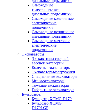
дизельные подъемники
Самоходные
телескопические
дизельные подъемники
Самоходные коленчатые
электрические
подъемники
Самоходные ножничные
дизельные подъемники
Самоходные мачтовые
электрические
подъемники
Экскаваторы
Экскаваторы средней
весовой категории
Колесные экскаваторы
Экскаваторы-погрузчики
Специальные экскаваторы
Мини-экскаваторы
Тяжелые экскаваторы
Габаритные экскаваторы
Бульдозеры
Бульдозер XCMG D170
Бульдозер XCMG
D170LGP