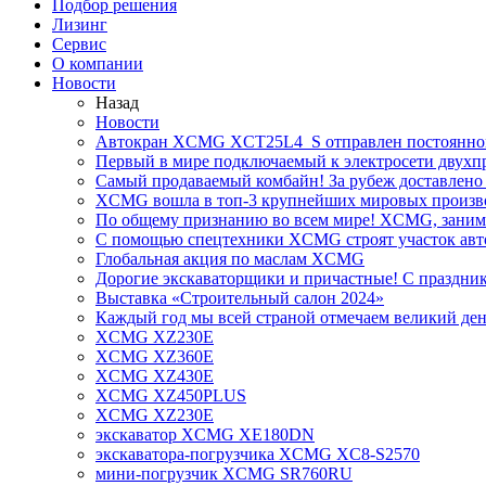
Подбор решения
Лизинг
Сервис
О компании
Новости
Назад
Новости
Автокран XCMG XCT25L4_S отправлен постоянно
Первый в мире подключаемый к электросети двух
Самый продаваемый комбайн! За рубеж доставлено 
XCMG вошла в топ-3 крупнейших мировых произво
По общему признанию во всем мире! XCMG, занимае
С помощью спецтехники XCMG строят участок авт
Глобальная акция по маслам XCMG
Дорогие экскаваторщики и причастные! С праздник
Выставка «Строительный салон 2024»
Каждый год мы всей страной отмечаем великий ден
XCMG XZ230E
XCMG XZ360E
XCMG XZ430E
XCMG XZ450PLUS
XCMG XZ230E
экскаватор XCMG XE180DN
экскаватора-погрузчика XCMG XC8-S2570
мини-погрузчик XCMG SR760RU