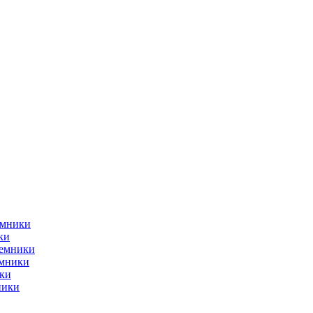
емники
ки
ъемники
емники
ки
ники