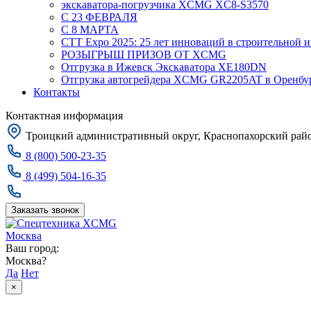
экскаватора-погрузчика XCMG XC8-S3570
С 23 ФЕВРАЛЯ
С 8 МАРТА
CTT Expo 2025: 25 лет инноваций в строительной 
РОЗЫГРЫШ ПРИЗОВ ОТ XCMG
Отгрузка в Ижевск Экскаватора XE180DN
Отгрузка автогрейдера XCMG GR2205AT в Оренбу
Контакты
Контактная информация
Троицкий административный округ, Краснопахорский район
8 (800) 500-23-35
8 (499) 504-16-35
Заказать звонок
Москва
Ваш город:
Москва?
Да
Нет
×