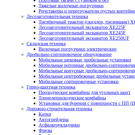
Портовые тягачи с гузнеком и без
Тяжелые вилочные погрузчики
Ричстакеры и перегружатели пустых контейн
Лесозаготовительная техника
Трелёвочный трактор (скиддер, трелевщик) 
Лесозаготовительный экскаватор XE225F
Лесозаготовительный экскаватор XE245F
Лесозаготовительный экскаватор XE250UF
Складская техника
Вилочные погрузчики электрические
Дробильно-сортировочное оборудование
Мобильные щековые дробильные установки
Мобильные роторные дробильно-сортировочн
Мобильные конусные дробильно-сортировочн
Мобильные центробежные дробильные устано
Мобильные сортировочные установки
Горно-шахтная техника
Проходческие комбайны для угольных шахт
Тоннелепроходческие комбайны
Установки для бурения с поверхности с ПП (
Дорожно-строительная техника
Катки
Автогрейдеры
Асфальтоукладчики
Фрезы