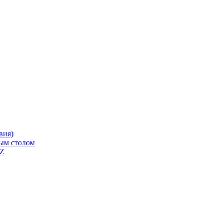
вия)
ным столом
QZ