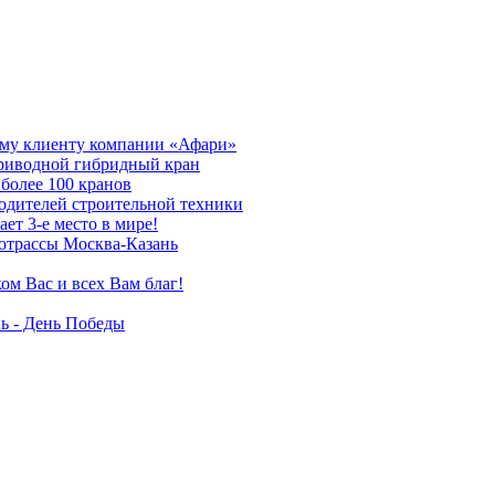
му клиенту компании «Афари»
приводной гибридный кран
более 100 кранов
дителей строительной техники
т 3-е место в мире!
отрассы Москва-Казань
ом Вас и всех Вам благ!
ь - День Победы