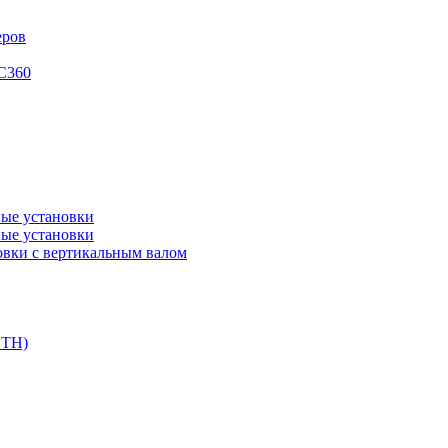
еров
XC360
ые установки
ые установки
вки с вертикальным валом
DTH)