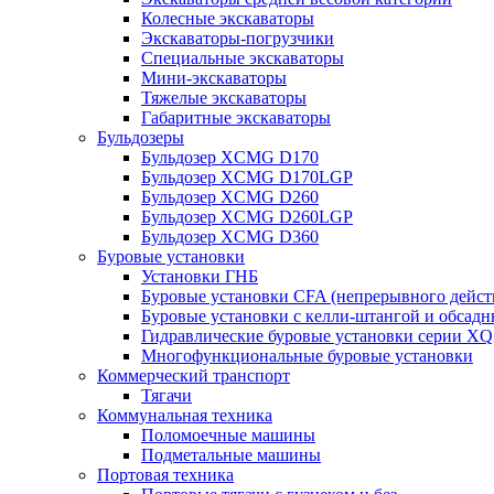
Колесные экскаваторы
Экскаваторы-погрузчики
Специальные экскаваторы
Мини-экскаваторы
Тяжелые экскаваторы
Габаритные экскаваторы
Бульдозеры
Бульдозер XCMG D170
Бульдозер XCMG D170LGP
Бульдозер XCMG D260
Бульдозер XCMG D260LGP
Бульдозер XCMG D360
Буровые установки
Установки ГНБ
Буровые установки CFA (непрерывного дейст
Буровые установки с келли-штангой и обсад
Гидравлические буровые установки серии X
Многофункциональные буровые установки
Коммерческий транспорт
Тягачи
Коммунальная техника
Поломоечные машины
Подметальные машины
Портовая техника