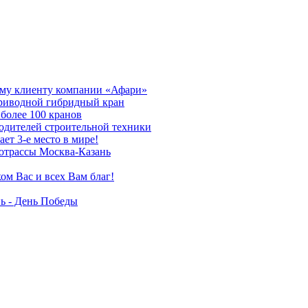
му клиенту компании «Афари»
приводной гибридный кран
более 100 кранов
дителей строительной техники
т 3-е место в мире!
отрассы Москва-Казань
ом Вас и всех Вам благ!
ь - День Победы