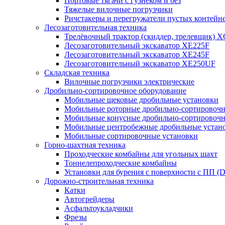
Портовые тягачи с гузнеком и без
Тяжелые вилочные погрузчики
Ричстакеры и перегружатели пустых контейн
Лесозаготовительная техника
Трелёвочный трактор (скиддер, трелевщик) 
Лесозаготовительный экскаватор XE225F
Лесозаготовительный экскаватор XE245F
Лесозаготовительный экскаватор XE250UF
Складская техника
Вилочные погрузчики электрические
Дробильно-сортировочное оборудование
Мобильные щековые дробильные установки
Мобильные роторные дробильно-сортировочн
Мобильные конусные дробильно-сортировочн
Мобильные центробежные дробильные устано
Мобильные сортировочные установки
Горно-шахтная техника
Проходческие комбайны для угольных шахт
Тоннелепроходческие комбайны
Установки для бурения с поверхности с ПП (
Дорожно-строительная техника
Катки
Автогрейдеры
Асфальтоукладчики
Фрезы