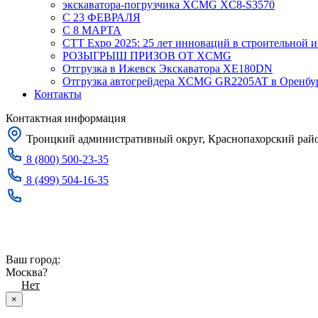
экскаватора-погрузчика XCMG XC8-S3570
С 23 ФЕВРАЛЯ
С 8 МАРТА
CTT Expo 2025: 25 лет инноваций в строительной 
РОЗЫГРЫШ ПРИЗОВ ОТ XCMG
Отгрузка в Ижевск Экскаватора XE180DN
Отгрузка автогрейдера XCMG GR2205AT в Оренбу
Контакты
Контактная информация
Троицкий административный округ, Краснопахорский район
8 (800) 500-23-35
8 (499) 504-16-35
Заказать звонок
Москва
Ваш город:
Москва?
Да
Нет
×