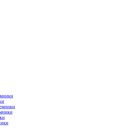
емники
ки
ъемники
емники
ки
ники