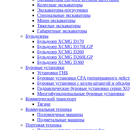
Колесные экскаваторы
Экскаваторы-погрузчики
Специальные экскаваторы
Мини-экскаваторы
Тяжелые экскаваторы
Габаритные экскаваторы
Бульдозеры
Бульдозер XCMG D170
Бульдозер XCMG D170LGP
Бульдозер XCMG D260
Бульдозер XCMG D260LGP
Бульдозер XCMG D360
Буровые установки
Установки ГНБ
Буровые установки CFA (непрерывного дейст
Буровые установки с келли-штангой и обсад
Гидравлические буровые установки серии X
Многофункциональные буровые установки
Коммерческий транспорт
Тягачи
Коммунальная техника
Поломоечные машины
Подметальные машины
Портовая техника