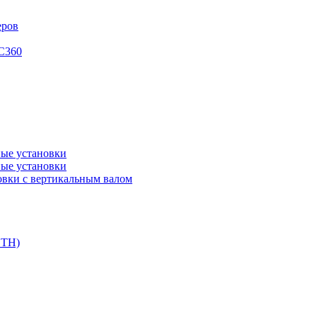
еров
XC360
ые установки
ые установки
вки с вертикальным валом
DTH)