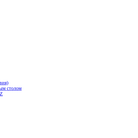
вия)
ным столом
QZ