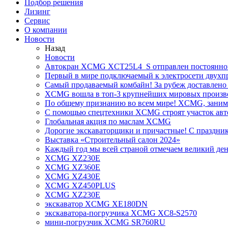
Подбор решения
Лизинг
Сервис
О компании
Новости
Назад
Новости
Автокран XCMG XCT25L4_S отправлен постоянно
Первый в мире подключаемый к электросети двух
Самый продаваемый комбайн! За рубеж доставлено 
XCMG вошла в топ-3 крупнейших мировых произво
По общему признанию во всем мире! XCMG, занимае
С помощью спецтехники XCMG строят участок авт
Глобальная акция по маслам XCMG
Дорогие экскаваторщики и причастные! С праздник
Выставка «Строительный салон 2024»
Каждый год мы всей страной отмечаем великий ден
XCMG XZ230E
XCMG XZ360E
XCMG XZ430E
XCMG XZ450PLUS
XCMG XZ230E
экскаватор XCMG XE180DN
экскаватора-погрузчика XCMG XC8-S2570
мини-погрузчик XCMG SR760RU