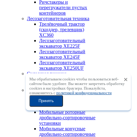
Ричстакеры и
перегружатели пустых
контейнеров
Лесозаготовительная техника
Трелёвочный трактор
(скиддер, трелевщик)
XC360
Лесозаготовительный
экскаватор XE225F
Лесозаготовительный
экскаватор XE245F
Лесозаготовительный
экскаватор XE250UF
Складская техника
Вилочные погрузчики
Мы обрабатываем cookies чтобы пользоваться веб-
сайтом было удобнее. Вы можете запретить обработку
электрические
сookies в настройках браузера. Пожалуйста,
Дробильно-сортировочное
ознакомитесь с
политикой конфиденциальности
оборудование
Мобильные щековые
Принять
дробильные установки
Мобильные роторные
дробильно-сортировочные
установки
Мобильные конусные
дробильно-сортировочные