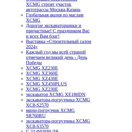
XCMG строят участок
автотрассы Москва-Казань
Глобальная акция по маслам
XCMG
Дорогие экскаваторщики и
причастные! С праздником Вас
и всех Вам благ!
Выставка «Строительный салон
2024»
Каждый год мы всей страной
отмечаем великий день - День
Победы
XCMG XZ230E
XCMG XZ360E
XCMG XZ430E
XCMG XZ450PLUS
XCMG XZ230E
экскаватор XCMG XE180DN
экскаватора-погрузчика XCMG
XC8-S2570
мини-погрузчик XCMG
SR760RU
экскаватора-погрузчика XCMG
XC8-S3570
С 23 ФЕВРАЛЯ