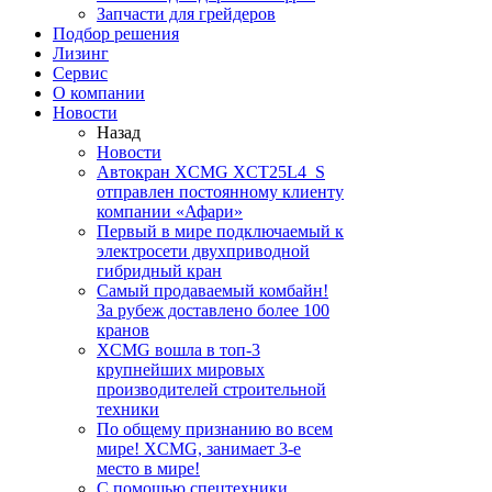
Запчасти для грейдеров
Подбор решения
Лизинг
Сервис
О компании
Новости
Назад
Новости
Автокран XCMG XCT25L4_S
отправлен постоянному клиенту
компании «Афари»
Первый в мире подключаемый к
электросети двухприводной
гибридный кран
Самый продаваемый комбайн!
За рубеж доставлено более 100
кранов
XCMG вошла в топ-3
крупнейших мировых
производителей строительной
техники
По общему признанию во всем
мире! XCMG, занимает 3-е
место в мире!
С помощью спецтехники