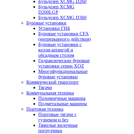
Бульдозер XCMG D260
Бульдозер XCMG
D260LGP
Бульдозер XCMG D360
Буровые установки
Установки ГНБ
Буровые установки CFA
(непрерывного действия)
Буровые установки с
келли-штангой и
обсадным столом
Гидравлические буровые
установки серии XQZ
Многофункциональные
буровые установки
Коммерческий транспорт
Тягачи
Коммунальная техника
Поломоечные машины
Подметальные машины
Портовая техника
Портовые тягачи с
гузнеком и без
Тяжелые вилочные
погрузчики