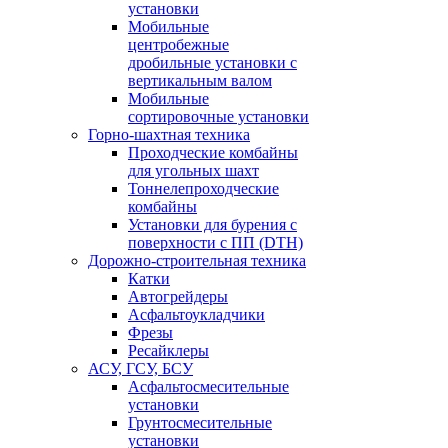
установки
Мобильные
центробежные
дробильные установки с
вертикальным валом
Мобильные
сортировочные установки
Горно-шахтная техника
Проходческие комбайны
для угольных шахт
Тоннелепроходческие
комбайны
Установки для бурения с
поверхности с ПП (DTH)
Дорожно-строительная техника
Катки
Автогрейдеры
Асфальтоукладчики
Фрезы
Ресайклеры
АСУ, ГСУ, БСУ
Асфальтосмесительные
установки
Грунтосмесительные
установки