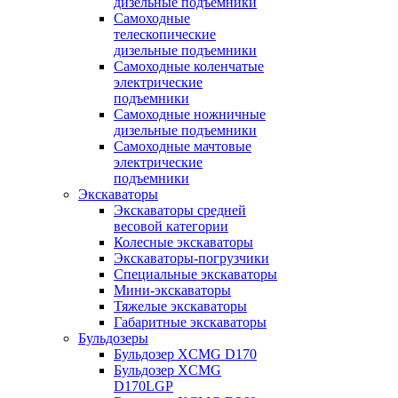
дизельные подъемники
Самоходные
телескопические
дизельные подъемники
Самоходные коленчатые
электрические
подъемники
Самоходные ножничные
дизельные подъемники
Самоходные мачтовые
электрические
подъемники
Экскаваторы
Экскаваторы средней
весовой категории
Колесные экскаваторы
Экскаваторы-погрузчики
Специальные экскаваторы
Мини-экскаваторы
Тяжелые экскаваторы
Габаритные экскаваторы
Бульдозеры
Бульдозер XCMG D170
Бульдозер XCMG
D170LGP