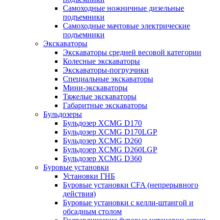
Самоходные ножничные дизельные
подъемники
Самоходные мачтовые электрические
подъемники
Экскаваторы
Экскаваторы средней весовой категории
Колесные экскаваторы
Экскаваторы-погрузчики
Специальные экскаваторы
Мини-экскаваторы
Тяжелые экскаваторы
Габаритные экскаваторы
Бульдозеры
Бульдозер XCMG D170
Бульдозер XCMG D170LGP
Бульдозер XCMG D260
Бульдозер XCMG D260LGP
Бульдозер XCMG D360
Буровые установки
Установки ГНБ
Буровые установки CFA (непрерывного
действия)
Буровые установки с келли-штангой и
обсадным столом