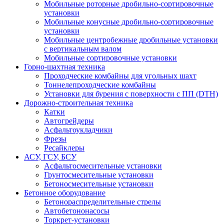
Мобильные роторные дробильно-сортировочные
установки
Мобильные конусные дробильно-сортировочные
установки
Мобильные центробежные дробильные установки
с вертикальным валом
Мобильные сортировочные установки
Горно-шахтная техника
Проходческие комбайны для угольных шахт
Тоннелепроходческие комбайны
Установки для бурения с поверхности с ПП (DTH)
Дорожно-строительная техника
Катки
Автогрейдеры
Асфальтоукладчики
Фрезы
Ресайклеры
АСУ, ГСУ, БСУ
Асфальтосмесительные установки
Грунтосмесительные установки
Бетоносмесительные установки
Бетонное оборудование
Бетонораспределительные стрелы
Автобетононасосы
Торкрет-установки