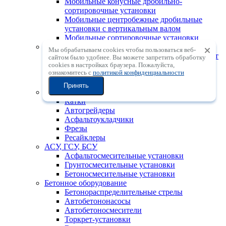
Мобильные конусные дробильно-
сортировочные установки
Мобильные центробежные дробильные
установки с вертикальным валом
Мобильные сортировочные установки
Горно-шахтная техника
Мы обрабатываем cookies чтобы пользоваться веб-
Проходческие комбайны для угольных шахт
сайтом было удобнее. Вы можете запретить обработку
Тоннелепроходческие комбайны
сookies в настройках браузера. Пожалуйста,
ознакомитесь с
политикой конфиденциальности
Установки для бурения с поверхности с ПП
(DTH)
Принять
Дорожно-строительная техника
Катки
Автогрейдеры
Асфальтоукладчики
Фрезы
Ресайклеры
АСУ, ГСУ, БСУ
Асфальтосмесительные установки
Грунтосмесительные установки
Бетоносмесительные установки
Бетонное оборудование
Бетонораспределительные стрелы
Автобетононасосы
Автобетоносмесители
Торкрет-установки