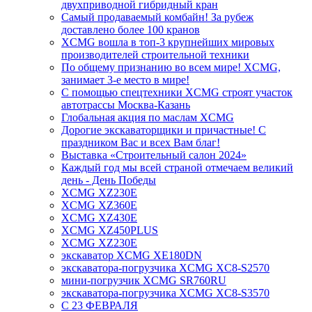
двухприводной гибридный кран
Самый продаваемый комбайн! За рубеж
доставлено более 100 кранов
XCMG вошла в топ-3 крупнейших мировых
производителей строительной техники
По общему признанию во всем мире! XCMG,
занимает 3-е место в мире!
С помощью спецтехники XCMG строят участок
автотрассы Москва-Казань
Глобальная акция по маслам XCMG
Дорогие экскаваторщики и причастные! С
праздником Вас и всех Вам благ!
Выставка «Строительный салон 2024»
Каждый год мы всей страной отмечаем великий
день - День Победы
XCMG XZ230E
XCMG XZ360E
XCMG XZ430E
XCMG XZ450PLUS
XCMG XZ230E
экскаватор XCMG XE180DN
экскаватора-погрузчика XCMG XC8-S2570
мини-погрузчик XCMG SR760RU
экскаватора-погрузчика XCMG XC8-S3570
С 23 ФЕВРАЛЯ