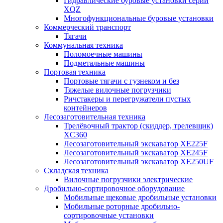
Гидравлические буровые установки серии
XQZ
Многофункциональные буровые установки
Коммерческий транспорт
Тягачи
Коммунальная техника
Поломоечные машины
Подметальные машины
Портовая техника
Портовые тягачи с гузнеком и без
Тяжелые вилочные погрузчики
Ричстакеры и перегружатели пустых
контейнеров
Лесозаготовительная техника
Трелёвочный трактор (скиддер, трелевщик)
XC360
Лесозаготовительный экскаватор XE225F
Лесозаготовительный экскаватор XE245F
Лесозаготовительный экскаватор XE250UF
Складская техника
Вилочные погрузчики электрические
Дробильно-сортировочное оборудование
Мобильные щековые дробильные установки
Мобильные роторные дробильно-
сортировочные установки