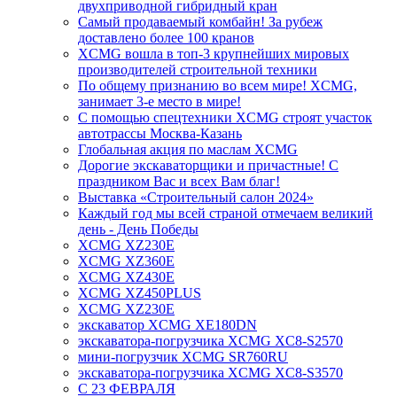
двухприводной гибридный кран
Самый продаваемый комбайн! За рубеж
доставлено более 100 кранов
XCMG вошла в топ-3 крупнейших мировых
производителей строительной техники
По общему признанию во всем мире! XCMG,
занимает 3-е место в мире!
С помощью спецтехники XCMG строят участок
автотрассы Москва-Казань
Глобальная акция по маслам XCMG
Дорогие экскаваторщики и причастные! С
праздником Вас и всех Вам благ!
Выставка «Строительный салон 2024»
Каждый год мы всей страной отмечаем великий
день - День Победы
XCMG XZ230E
XCMG XZ360E
XCMG XZ430E
XCMG XZ450PLUS
XCMG XZ230E
экскаватор XCMG XE180DN
экскаватора-погрузчика XCMG XC8-S2570
мини-погрузчик XCMG SR760RU
экскаватора-погрузчика XCMG XC8-S3570
С 23 ФЕВРАЛЯ