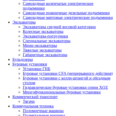
Самоходные коленчатые электрические
подъемники
Самоходные ножничные дизельные подъемники
Самоходные мачтовые электрические подъемники
Экскаваторы
Экскаваторы средней весовой категории
Колесные экскаваторы
Экскаваторы-погрузчики
Специальные экскаваторы
Мини-экскаваторы
Тяжелые экскаваторы
Габаритные экскаваторы
Бульдозеры
Буровые установки
Установки ГНБ
Буровые установки CFA (непрерывного действия)
Буровые установки с келли-штангой и обсадным
столом
Гидравлические буровые установки серии XQZ
Многофункциональные буровые установки
Коммерческий транспорт
Тягачи
Коммунальная техника
Поломоечные машины
Подметальные машины