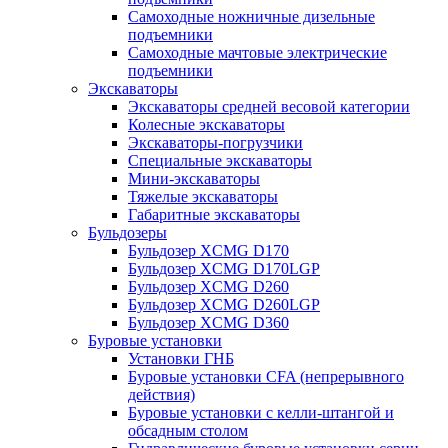
Самоходные ножничные дизельные
подъемники
Самоходные мачтовые электрические
подъемники
Экскаваторы
Экскаваторы средней весовой категории
Колесные экскаваторы
Экскаваторы-погрузчики
Специальные экскаваторы
Мини-экскаваторы
Тяжелые экскаваторы
Габаритные экскаваторы
Бульдозеры
Бульдозер XCMG D170
Бульдозер XCMG D170LGP
Бульдозер XCMG D260
Бульдозер XCMG D260LGP
Бульдозер XCMG D360
Буровые установки
Установки ГНБ
Буровые установки CFA (непрерывного
действия)
Буровые установки с келли-штангой и
обсадным столом