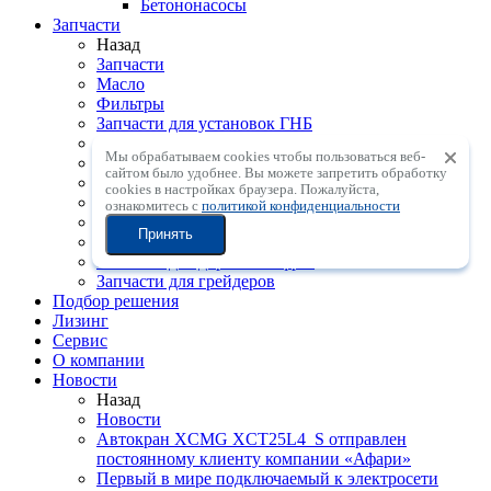
Бетононасосы
Запчасти
Назад
Запчасти
Масло
Фильтры
Запчасти для установок ГНБ
Запчасти для фронтальных погрузчиков
Мы обрабатываем cookies чтобы пользоваться веб-
Запчасти для телескопических погрузчиков
сайтом было удобнее. Вы можете запретить обработку
Запчасти для автокранов
сookies в настройках браузера. Пожалуйста,
Запчасти для катков
ознакомитесь с
политикой конфиденциальности
Запчасти для экскаваторов
Принять
Запчасти для асфальтоукладчиков
Запчасти для дорожных фрез
Запчасти для грейдеров
Подбор решения
Лизинг
Сервис
О компании
Новости
Назад
Новости
Автокран XCMG XCT25L4_S отправлен
постоянному клиенту компании «Афари»
Первый в мире подключаемый к электросети