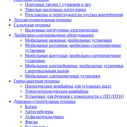
Портовые тягачи с гузнеком и без
Тяжелые вилочные погрузчики
Ричстакеры и перегружатели пустых контейнеров
Лесозаготовительная техника
Складская техника
Вилочные погрузчики электрические
Дробильно-сортировочное оборудование
Мобильные щековые дробильные установки
Мобильные роторные дробильно-сортировочные
установки
Мобильные конусные дробильно-сортировочные
установки
Мобильные центробежные дробильные установки
с вертикальным валом
Мобильные сортировочные установки
Горно-шахтная техника
Проходческие комбайны для угольных шахт
Тоннелепроходческие комбайны
Установки для бурения с поверхности с ПП (DTH)
Дорожно-строительная техника
Катки
Автогрейдеры
Асфальтоукладчики
Фрезы
Ресайклеры