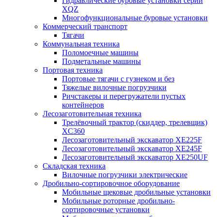
Гидравлические буровые установки серии
XQZ
Многофункциональные буровые установки
Коммерческий транспорт
Тягачи
Коммунальная техника
Поломоечные машины
Подметальные машины
Портовая техника
Портовые тягачи с гузнеком и без
Тяжелые вилочные погрузчики
Ричстакеры и перегружатели пустых
контейнеров
Лесозаготовительная техника
Трелёвочный трактор (скиддер, трелевщик)
XC360
Лесозаготовительный экскаватор XE225F
Лесозаготовительный экскаватор XE245F
Лесозаготовительный экскаватор XE250UF
Складская техника
Вилочные погрузчики электрические
Дробильно-сортировочное оборудование
Мобильные щековые дробильные установки
Мобильные роторные дробильно-
сортировочные установки