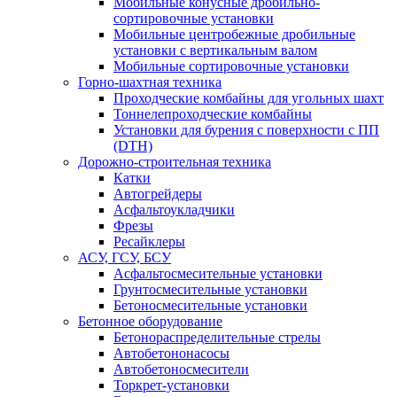
Мобильные конусные дробильно-
сортировочные установки
Мобильные центробежные дробильные
установки с вертикальным валом
Мобильные сортировочные установки
Горно-шахтная техника
Проходческие комбайны для угольных шахт
Тоннелепроходческие комбайны
Установки для бурения с поверхности с ПП
(DTH)
Дорожно-строительная техника
Катки
Автогрейдеры
Асфальтоукладчики
Фрезы
Ресайклеры
АСУ, ГСУ, БСУ
Асфальтосмесительные установки
Грунтосмесительные установки
Бетоносмесительные установки
Бетонное оборудование
Бетонораспределительные стрелы
Автобетононасосы
Автобетоносмесители
Торкрет-установки