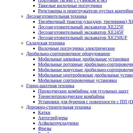
Портовые тягачи с гузнеком и без
Тяжелые вилочные погрузчики
Ричстакеры и перегружатели пустых контейн
Лесозаготовительная техника
Трелёвочный трактор (скиддер, трелевщик) 
Лесозаготовительный экскаватор XE225F
Лесозаготовительный экскаватор XE245F
Лесозаготовительный экскаватор XE250UF
Складская техника
Вилочные погрузчики электрические
Дробильно-сортировочное оборудование
Мобильные щековые дробильные установки
Мобильные роторные дробильно-сортировочн
Мобильные конусные дробильно-сортировочн
Мобильные центробежные дробильные устано
Мобильные сортировочные установки
Горно-шахтная техника
Проходческие комбайны для угольных шахт
Тоннелепроходческие комбайны
Установки для бурения с поверхности с ПП (
Дорожно-строительная техника
Катки
Автогрейдеры
Асфальтоукладчики
Фрезы