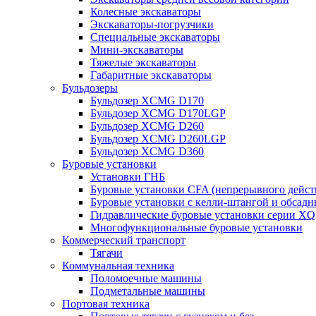
Колесные экскаваторы
Экскаваторы-погрузчики
Специальные экскаваторы
Мини-экскаваторы
Тяжелые экскаваторы
Габаритные экскаваторы
Бульдозеры
Бульдозер XCMG D170
Бульдозер XCMG D170LGP
Бульдозер XCMG D260
Бульдозер XCMG D260LGP
Бульдозер XCMG D360
Буровые установки
Установки ГНБ
Буровые установки CFA (непрерывного дейст
Буровые установки с келли-штангой и обсад
Гидравлические буровые установки серии X
Многофункциональные буровые установки
Коммерческий транспорт
Тягачи
Коммунальная техника
Поломоечные машины
Подметальные машины
Портовая техника