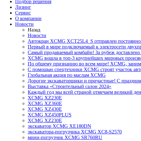
Подбор решения
Лизинг
Сервис
О компании
Новости
Назад
Новости
Автокран XCMG XCT25L4_S отправлен постоянно
Первый в мире подключаемый к электросети двух
Самый продаваемый комбайн! За рубеж доставлено 
XCMG вошла в топ-3 крупнейших мировых произво
По общему признанию во всем мире! XCMG, занимае
С помощью спецтехники XCMG строят участок авт
Глобальная акция по маслам XCMG
Дорогие экскаваторщики и причастные! С праздник
Выставка «Строительный салон 2024»
Каждый год мы всей страной отмечаем великий ден
XCMG XZ230E
XCMG XZ360E
XCMG XZ430E
XCMG XZ450PLUS
XCMG XZ230E
экскаватор XCMG XE180DN
экскаватора-погрузчика XCMG XC8-S2570
мини-погрузчик XCMG SR760RU