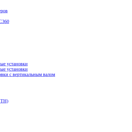
еров
XC360
ые установки
ые установки
вки с вертикальным валом
DTH)