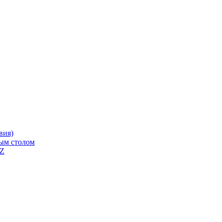
вия)
ным столом
QZ