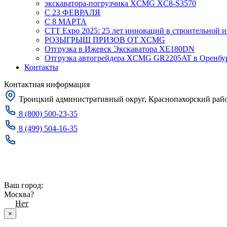
экскаватора-погрузчика XCMG XC8-S3570
С 23 ФЕВРАЛЯ
С 8 МАРТА
CTT Expo 2025: 25 лет инноваций в строительной 
РОЗЫГРЫШ ПРИЗОВ ОТ XCMG
Отгрузка в Ижевск Экскаватора XE180DN
Отгрузка автогрейдера XCMG GR2205AT в Оренбу
Контакты
Контактная информация
Троицкий административный округ, Краснопахорский район
8 (800) 500-23-35
8 (499) 504-16-35
Заказать звонок
Москва
Ваш город:
Москва?
Да
Нет
×