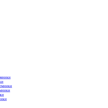
емники
ки
ъемники
емники
ки
ники