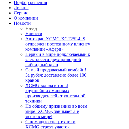
Подбор решения
Лизинг
Сервис
О компании
Новости
Назад
Новости
Автокран XCMG XCT25L4_S
отправлен постоянному клиенту
компании «Афари»
Первый в мире подключаемый к
электросети двухприводной
гибридный кран
Самый продаваемый комбайн!
За рубеж доставлено более 100
кранов
XCMG вошла в топ-3
крупнейших мировых
производителей строительной
техники
По общему признанию во всем
мире! XCMG, занимает 3-е
место в мире!
С помощью спецтехники
XCMG строят участок