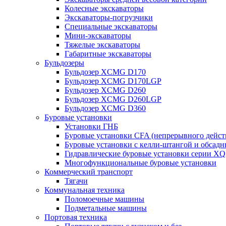
Колесные экскаваторы
Экскаваторы-погрузчики
Специальные экскаваторы
Мини-экскаваторы
Тяжелые экскаваторы
Габаритные экскаваторы
Бульдозеры
Бульдозер XCMG D170
Бульдозер XCMG D170LGP
Бульдозер XCMG D260
Бульдозер XCMG D260LGP
Бульдозер XCMG D360
Буровые установки
Установки ГНБ
Буровые установки CFA (непрерывного дейст
Буровые установки с келли-штангой и обсад
Гидравлические буровые установки серии X
Многофункциональные буровые установки
Коммерческий транспорт
Тягачи
Коммунальная техника
Поломоечные машины
Подметальные машины
Портовая техника