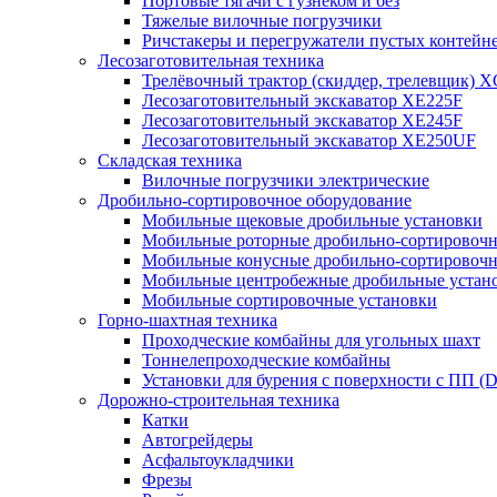
Портовые тягачи с гузнеком и без
Тяжелые вилочные погрузчики
Ричстакеры и перегружатели пустых контейн
Лесозаготовительная техника
Трелёвочный трактор (скиддер, трелевщик) 
Лесозаготовительный экскаватор XE225F
Лесозаготовительный экскаватор XE245F
Лесозаготовительный экскаватор XE250UF
Складская техника
Вилочные погрузчики электрические
Дробильно-сортировочное оборудование
Мобильные щековые дробильные установки
Мобильные роторные дробильно-сортировочн
Мобильные конусные дробильно-сортировочн
Мобильные центробежные дробильные устано
Мобильные сортировочные установки
Горно-шахтная техника
Проходческие комбайны для угольных шахт
Тоннелепроходческие комбайны
Установки для бурения с поверхности с ПП (
Дорожно-строительная техника
Катки
Автогрейдеры
Асфальтоукладчики
Фрезы