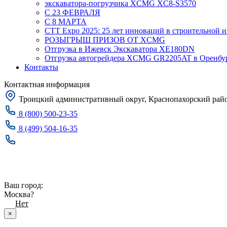
экскаватора-погрузчика XCMG XC8-S3570
С 23 ФЕВРАЛЯ
С 8 МАРТА
CTT Expo 2025: 25 лет инноваций в строительной 
РОЗЫГРЫШ ПРИЗОВ ОТ XCMG
Отгрузка в Ижевск Экскаватора XE180DN
Отгрузка автогрейдера XCMG GR2205AT в Оренбу
Контакты
Контактная информация
Троицкий административный округ, Краснопахорский район
8 (800) 500-23-35
8 (499) 504-16-35
Заказать звонок
Москва
Ваш город:
Москва?
Да
Нет
×