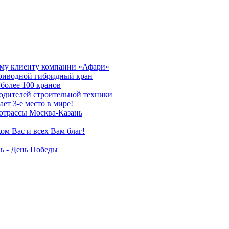
му клиенту компании «Афари»
приводной гибридный кран
более 100 кранов
дителей строительной техники
т 3-е место в мире!
отрассы Москва-Казань
ом Вас и всех Вам благ!
ь - День Победы