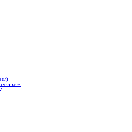
вия)
ным столом
QZ