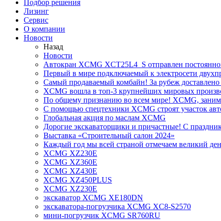
Подбор решения
Лизинг
Сервис
О компании
Новости
Назад
Новости
Автокран XCMG XCT25L4_S отправлен постоянно
Первый в мире подключаемый к электросети двух
Самый продаваемый комбайн! За рубеж доставлено 
XCMG вошла в топ-3 крупнейших мировых произво
По общему признанию во всем мире! XCMG, занимае
С помощью спецтехники XCMG строят участок авт
Глобальная акция по маслам XCMG
Дорогие экскаваторщики и причастные! С праздник
Выставка «Строительный салон 2024»
Каждый год мы всей страной отмечаем великий ден
XCMG XZ230E
XCMG XZ360E
XCMG XZ430E
XCMG XZ450PLUS
XCMG XZ230E
экскаватор XCMG XE180DN
экскаватора-погрузчика XCMG XC8-S2570
мини-погрузчик XCMG SR760RU