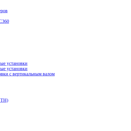
еров
XC360
ые установки
ые установки
вки с вертикальным валом
DTH)