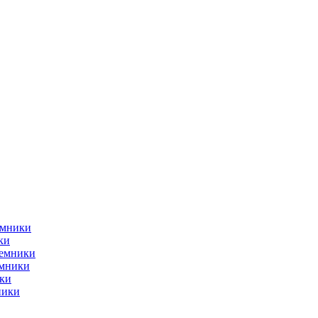
емники
ки
ъемники
емники
ки
ники