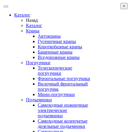
×
Каталог
Назад
Каталог
Краны
Автокраны
Гусеничные краны
Короткобазные краны
Башенные краны
Вcедорожные краны
Погрузчики
Телескопические
погрузчики
Фронтальные погрузчики
Вилочный фронтальный
погрузчик
Мини-погрузчики
Подъемники
Самоходные ножничные
электрические
подъемники
Самоходные коленчатые
дизельные подъемники
Самоходные