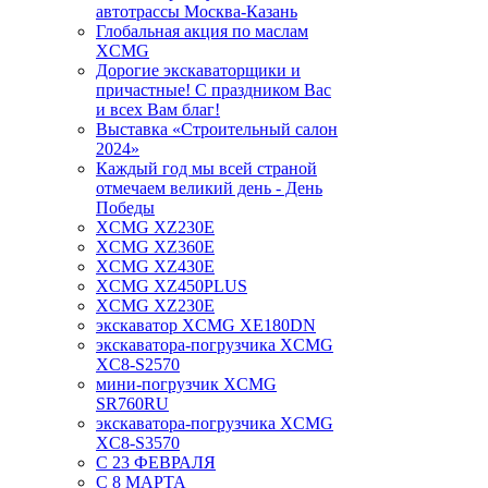
автотрассы Москва-Казань
Глобальная акция по маслам
XCMG
Дорогие экскаваторщики и
причастные! С праздником Вас
и всех Вам благ!
Выставка «Строительный салон
2024»
Каждый год мы всей страной
отмечаем великий день - День
Победы
XCMG XZ230E
XCMG XZ360E
XCMG XZ430E
XCMG XZ450PLUS
XCMG XZ230E
экскаватор XCMG XE180DN
экскаватора-погрузчика XCMG
XC8-S2570
мини-погрузчик XCMG
SR760RU
экскаватора-погрузчика XCMG
XC8-S3570
С 23 ФЕВРАЛЯ
С 8 МАРТА