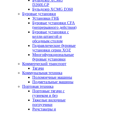
Бульдозер XCMG
D260LGP
Бульдозер XCMG D360
Буровые установки
Установки ГНБ
Буровые установки CFA
(непрерывного действия)
Буровые установки с
келли-штангой и
обсадным столом
Гидравлические буровые
установки серии XQZ
Многофункциональные
буровые установки
Коммерческий транспорт
Тягачи
Коммунальная техника
Поломоечные машины
Подметальные машины
Портовая техника
Портовые тягачи с
гузнеком и без
Тяжелые вилочные
погрузчики
Ричстакеры и