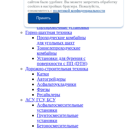
Мобильные
сайтом было удобнее. Вы можете запретить обработку
сookies в настройках браузера. Пожалуйста,
центробежные
ознакомитесь с
политикой конфиденциальности
дробильные установки с
вертикальным валом
Принять
Мобильные
сортировочные установки
Горно-шахтная техника
Проходческие комбайны
для угольных шахт
Тоннелепроходческие
комбайны
Установки для бурения с
поверхности с ПП (DTH)
Дорожно-строительная техника
Катки
Автогрейдеры
Асфальтоукладчики
Фрезы
Ресайклеры
АСУ, ГСУ, БСУ
Асфальтосмесительные
установки
Грунтосмесительные
установки
Бетоносмесительные