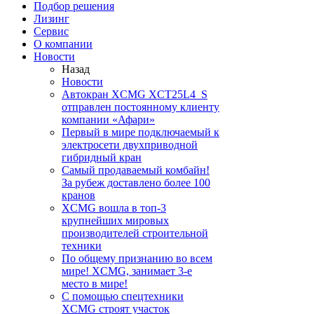
Подбор решения
Лизинг
Сервис
О компании
Новости
Назад
Новости
Автокран XCMG XCT25L4_S
отправлен постоянному клиенту
компании «Афари»
Первый в мире подключаемый к
электросети двухприводной
гибридный кран
Самый продаваемый комбайн!
За рубеж доставлено более 100
кранов
XCMG вошла в топ-3
крупнейших мировых
производителей строительной
техники
По общему признанию во всем
мире! XCMG, занимает 3-е
место в мире!
С помощью спецтехники
XCMG строят участок