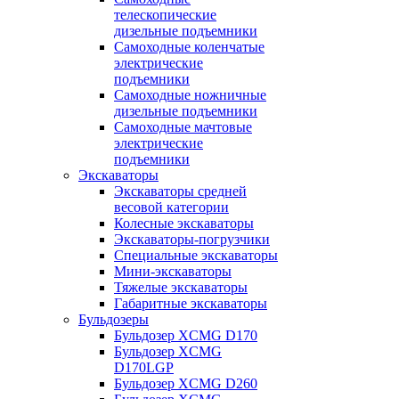
телескопические
дизельные подъемники
Самоходные коленчатые
электрические
подъемники
Самоходные ножничные
дизельные подъемники
Самоходные мачтовые
электрические
подъемники
Экскаваторы
Экскаваторы средней
весовой категории
Колесные экскаваторы
Экскаваторы-погрузчики
Специальные экскаваторы
Мини-экскаваторы
Тяжелые экскаваторы
Габаритные экскаваторы
Бульдозеры
Бульдозер XCMG D170
Бульдозер XCMG
D170LGP
Бульдозер XCMG D260