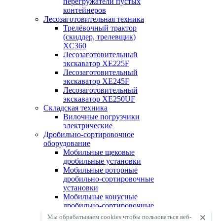
перегружатели пустых
контейнеров
Лесозаготовительная техника
Трелёвочный трактор
(скиддер, трелевщик)
XC360
Лесозаготовительный
экскаватор XE225F
Лесозаготовительный
экскаватор XE245F
Лесозаготовительный
экскаватор XE250UF
Складская техника
Вилочные погрузчики
электрические
Дробильно-сортировочное
оборудование
Мобильные щековые
дробильные установки
Мобильные роторные
дробильно-сортировочные
установки
Мобильные конусные
дробильно-сортировочные
установки
Мы обрабатываем cookies чтобы пользоваться веб-