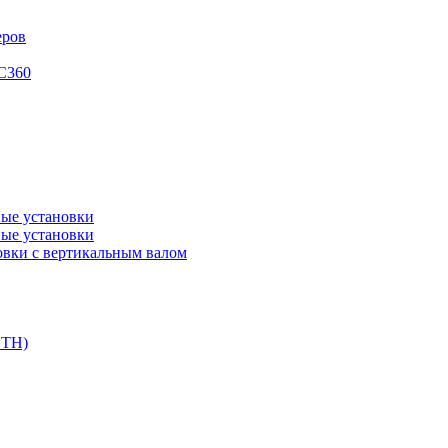
еров
XC360
ые установки
ые установки
вки с вертикальным валом
DTH)