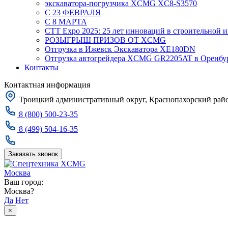
экскаватора-погрузчика XCMG XC8-S3570
С 23 ФЕВРАЛЯ
С 8 МАРТА
CTT Expo 2025: 25 лет инноваций в строительной 
РОЗЫГРЫШ ПРИЗОВ ОТ XCMG
Отгрузка в Ижевск Экскаватора XE180DN
Отгрузка автогрейдера XCMG GR2205AT в Оренбу
Контакты
Контактная информация
Троицкий административный округ, Краснопахорский район
8 (800) 500-23-35
8 (499) 504-16-35
Заказать звонок
Москва
Ваш город:
Москва?
Да
Нет
×