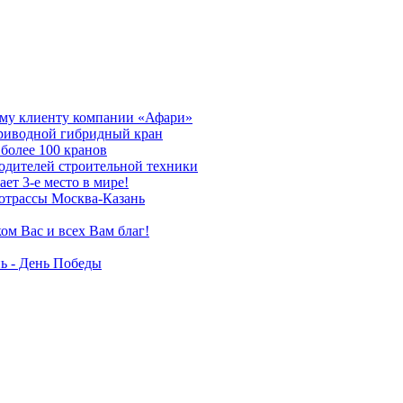
му клиенту компании «Афари»
приводной гибридный кран
более 100 кранов
дителей строительной техники
т 3-е место в мире!
отрассы Москва-Казань
ом Вас и всех Вам благ!
ь - День Победы