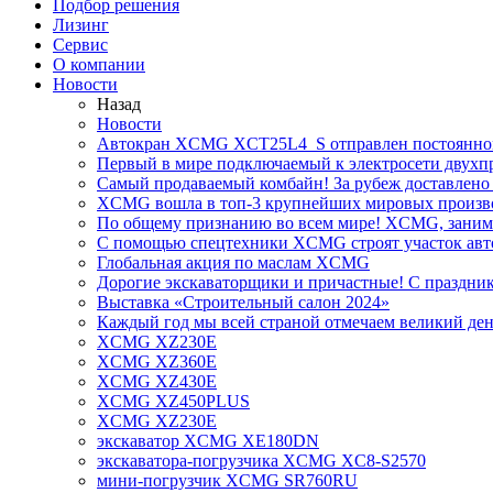
Подбор решения
Лизинг
Сервис
О компании
Новости
Назад
Новости
Автокран XCMG XCT25L4_S отправлен постоянно
Первый в мире подключаемый к электросети двух
Самый продаваемый комбайн! За рубеж доставлено 
XCMG вошла в топ-3 крупнейших мировых произво
По общему признанию во всем мире! XCMG, занимае
С помощью спецтехники XCMG строят участок авт
Глобальная акция по маслам XCMG
Дорогие экскаваторщики и причастные! С праздник
Выставка «Строительный салон 2024»
Каждый год мы всей страной отмечаем великий ден
XCMG XZ230E
XCMG XZ360E
XCMG XZ430E
XCMG XZ450PLUS
XCMG XZ230E
экскаватор XCMG XE180DN
экскаватора-погрузчика XCMG XC8-S2570
мини-погрузчик XCMG SR760RU