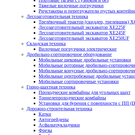
Портовые тягачи с гузнеком и без
Тяжелые вилочные погрузчики
Ричстакеры и перегружатели пустых контейн
Лесозаготовительная техника
Трелёвочный трактор (скиддер, трелевщик) 
Лесозаготовительный экскаватор XE225F
Лесозаготовительный экскаватор XE245F
Лесозаготовительный экскаватор XE250UF
Складская техника
Вилочные погрузчики электрические
Дробильно-сортировочное оборудование
Мобильные щековые дробильные установки
Мобильные роторные дробильно-сортировочн
Мобильные конусные дробильно-сортировочн
Мобильные центробежные дробильные устано
Мобильные сортировочные установки
Горно-шахтная техника
Проходческие комбайны для угольных шахт
Тоннелепроходческие комбайны
Установки для бурения с поверхности с ПП (
Дорожно-строительная техника
Катки
Автогрейдеры
Асфальтоукладчики
Фрезы