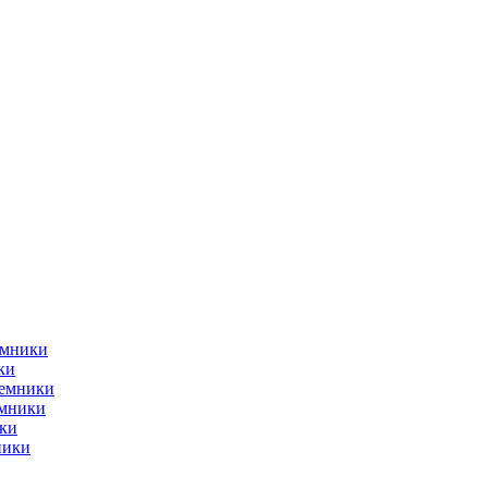
емники
ки
ъемники
емники
ки
ники