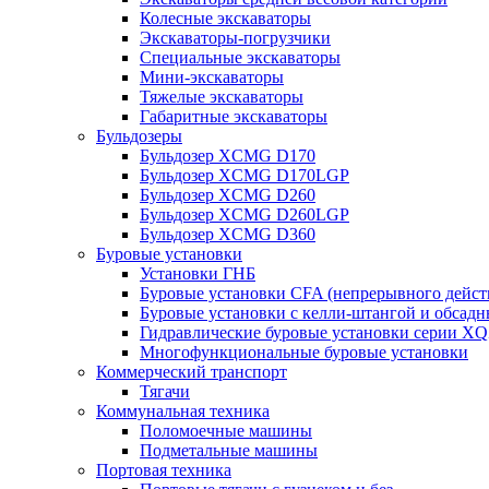
Колесные экскаваторы
Экскаваторы-погрузчики
Специальные экскаваторы
Мини-экскаваторы
Тяжелые экскаваторы
Габаритные экскаваторы
Бульдозеры
Бульдозер XCMG D170
Бульдозер XCMG D170LGP
Бульдозер XCMG D260
Бульдозер XCMG D260LGP
Бульдозер XCMG D360
Буровые установки
Установки ГНБ
Буровые установки CFA (непрерывного дейст
Буровые установки с келли-штангой и обсад
Гидравлические буровые установки серии X
Многофункциональные буровые установки
Коммерческий транспорт
Тягачи
Коммунальная техника
Поломоечные машины
Подметальные машины
Портовая техника