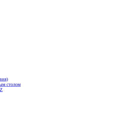
вия)
ным столом
QZ