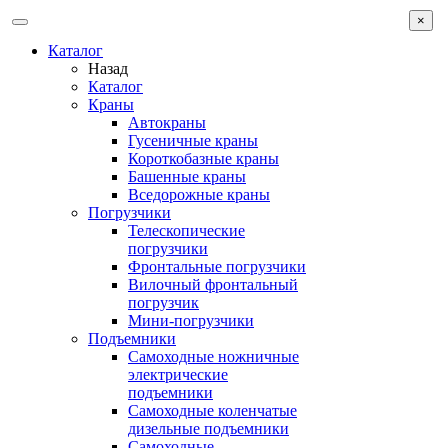
×
Каталог
Назад
Каталог
Краны
Автокраны
Гусеничные краны
Короткобазные краны
Башенные краны
Вcедорожные краны
Погрузчики
Телескопические
погрузчики
Фронтальные погрузчики
Вилочный фронтальный
погрузчик
Мини-погрузчики
Подъемники
Самоходные ножничные
электрические
подъемники
Самоходные коленчатые
дизельные подъемники
Самоходные