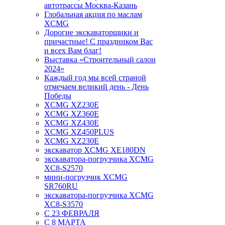
автотрассы Москва-Казань
Глобальная акция по маслам
XCMG
Дорогие экскаваторщики и
причастные! С праздником Вас
и всех Вам благ!
Выставка «Строительный салон
2024»
Каждый год мы всей страной
отмечаем великий день - День
Победы
XCMG XZ230E
XCMG XZ360E
XCMG XZ430E
XCMG XZ450PLUS
XCMG XZ230E
экскаватор XCMG XE180DN
экскаватора-погрузчика XCMG
XC8-S2570
мини-погрузчик XCMG
SR760RU
экскаватора-погрузчика XCMG
XC8-S3570
С 23 ФЕВРАЛЯ
С 8 МАРТА