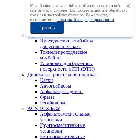
Мобильные
Мы обрабатываем cookies чтобы пользоваться веб-
центробежные
сайтом было удобнее. Вы можете запретить обработку
дробильные установки с
сookies в настройках браузера. Пожалуйста,
вертикальным валом
ознакомитесь с
политикой конфиденциальности
Мобильные
Принять
сортировочные установки
Горно-шахтная техника
Проходческие комбайны
для угольных шахт
Тоннелепроходческие
комбайны
Установки для бурения с
поверхности с ПП (DTH)
Дорожно-строительная техника
Катки
Автогрейдеры
Асфальтоукладчики
Фрезы
Ресайклеры
АСУ, ГСУ, БСУ
Асфальтосмесительные
установки
Грунтосмесительные
установки
Бетоносмесительные