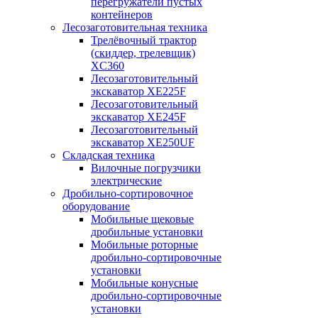
перегружатели пустых
контейнеров
Лесозаготовительная техника
Трелёвочный трактор
(скиддер, трелевщик)
XC360
Лесозаготовительный
экскаватор XE225F
Лесозаготовительный
экскаватор XE245F
Лесозаготовительный
экскаватор XE250UF
Складская техника
Вилочные погрузчики
электрические
Дробильно-сортировочное
оборудование
Мобильные щековые
дробильные установки
Мобильные роторные
дробильно-сортировочные
установки
Мобильные конусные
дробильно-сортировочные
установки