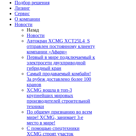
Подбор решения
Лизинг
Сервис
О компании
Новости
Назад
Новости
Автокран XCMG XCT25L4_S
отправлен постоянному клиенту
компании «Афари»
Первый в мире подключаемый к
электросети двухприводной
гибридный кран
Самый продаваемый комбайн!
За рубеж доставлено более 100
кранов
XCMG вошла в топ-3
крупнейших мировых
производителей строительной
техники
По общему признанию во всем
мире! XCMG, занимает 3-е
место в мире!
С помощью спецтехники
XCMG строят участок