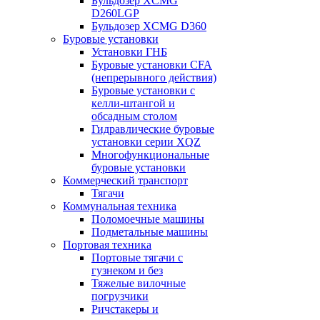
Бульдозер XCMG
D260LGP
Бульдозер XCMG D360
Буровые установки
Установки ГНБ
Буровые установки CFA
(непрерывного действия)
Буровые установки с
келли-штангой и
обсадным столом
Гидравлические буровые
установки серии XQZ
Многофункциональные
буровые установки
Коммерческий транспорт
Тягачи
Коммунальная техника
Поломоечные машины
Подметальные машины
Портовая техника
Портовые тягачи с
гузнеком и без
Тяжелые вилочные
погрузчики
Ричстакеры и