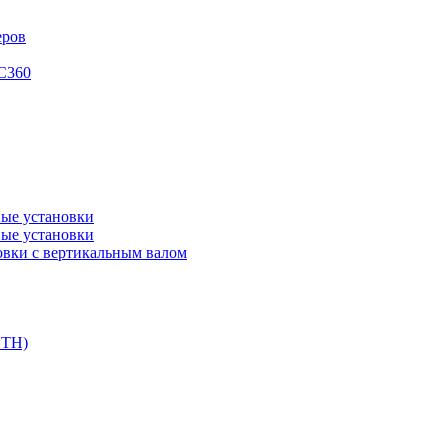
еров
XC360
ые установки
ые установки
вки с вертикальным валом
DTH)