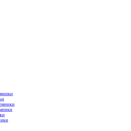
емники
ки
ъемники
емники
ки
ники