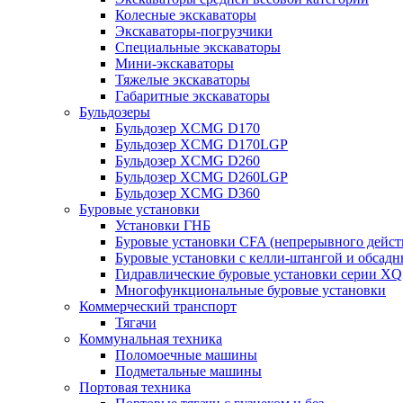
Колесные экскаваторы
Экскаваторы-погрузчики
Специальные экскаваторы
Мини-экскаваторы
Тяжелые экскаваторы
Габаритные экскаваторы
Бульдозеры
Бульдозер XCMG D170
Бульдозер XCMG D170LGP
Бульдозер XCMG D260
Бульдозер XCMG D260LGP
Бульдозер XCMG D360
Буровые установки
Установки ГНБ
Буровые установки CFA (непрерывного дейст
Буровые установки с келли-штангой и обсад
Гидравлические буровые установки серии X
Многофункциональные буровые установки
Коммерческий транспорт
Тягачи
Коммунальная техника
Поломоечные машины
Подметальные машины
Портовая техника