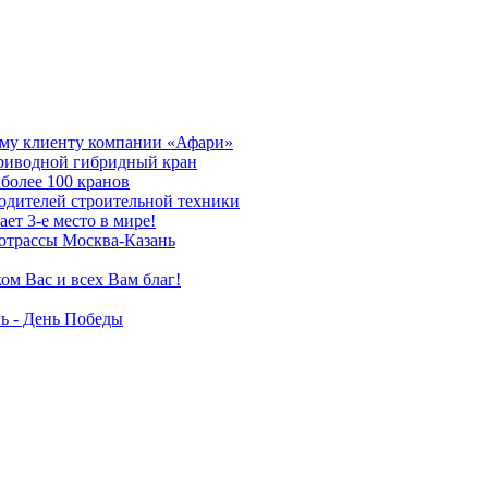
му клиенту компании «Афари»
приводной гибридный кран
более 100 кранов
дителей строительной техники
т 3-е место в мире!
отрассы Москва-Казань
ом Вас и всех Вам благ!
ь - День Победы