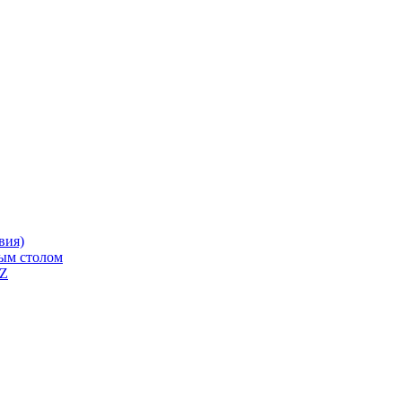
вия)
ным столом
QZ