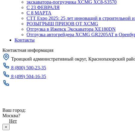
экскаватора-погрузчика XCMG XC8-S3570
С 23 ФЕВРАЛЯ
С 8 МАРТА
CTT Expo 2025: 25 лет инноваций в строительной 
РОЗЫГРЫШ ПРИЗОВ ОТ XCMG
Отгрузка в Ижевск Экскаватора XE180DN
Отгрузка автогрейдера XCMG GR2205AT в Оренбу
Контакты
Контактная информация
Троицкий административный округ, Краснопахорский район
8 (800) 500-23-35
8 (499) 504-16-35
Заказать звонок
Москва
Ваш город:
Москва?
Да
Нет
×