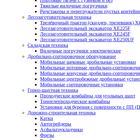
Портовые тягачи с гузнеком и без
Тяжелые вилочные погрузчики
Ричстакеры и перегружатели пустых контейн
Лесозаготовительная техника
Трелёвочный трактор (скиддер, трелевщик) 
Лесозаготовительный экскаватор XE225F
Лесозаготовительный экскаватор XE245F
Лесозаготовительный экскаватор XE250UF
Складская техника
Вилочные погрузчики электрические
Дробильно-сортировочное оборудование
Мобильные щековые дробильные установки
Мобильные роторные дробильно-сортировочн
Мобильные конусные дробильно-сортировочн
Мобильные центробежные дробильные устано
Мобильные сортировочные установки
Горно-шахтная техника
Проходческие комбайны для угольных шахт
Тоннелепроходческие комбайны
Установки для бурения с поверхности с ПП (
Дорожно-строительная техника
Катки
Автогрейдеры
Асфальтоукладчики
Фрезы