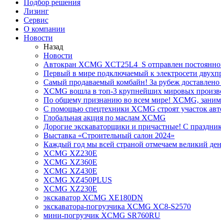
Подбор решения
Лизинг
Сервис
О компании
Новости
Назад
Новости
Автокран XCMG XCT25L4_S отправлен постоянно
Первый в мире подключаемый к электросети двух
Самый продаваемый комбайн! За рубеж доставлено 
XCMG вошла в топ-3 крупнейших мировых произво
По общему признанию во всем мире! XCMG, занимае
С помощью спецтехники XCMG строят участок авт
Глобальная акция по маслам XCMG
Дорогие экскаваторщики и причастные! С праздник
Выставка «Строительный салон 2024»
Каждый год мы всей страной отмечаем великий ден
XCMG XZ230E
XCMG XZ360E
XCMG XZ430E
XCMG XZ450PLUS
XCMG XZ230E
экскаватор XCMG XE180DN
экскаватора-погрузчика XCMG XC8-S2570
мини-погрузчик XCMG SR760RU