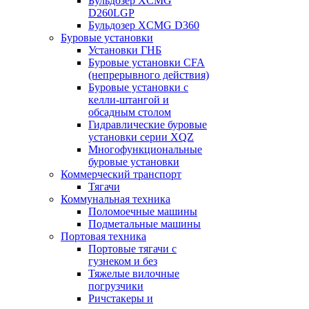
Бульдозер XCMG
D260LGP
Бульдозер XCMG D360
Буровые установки
Установки ГНБ
Буровые установки CFA
(непрерывного действия)
Буровые установки с
келли-штангой и
обсадным столом
Гидравлические буровые
установки серии XQZ
Многофункциональные
буровые установки
Коммерческий транспорт
Тягачи
Коммунальная техника
Поломоечные машины
Подметальные машины
Портовая техника
Портовые тягачи с
гузнеком и без
Тяжелые вилочные
погрузчики
Ричстакеры и