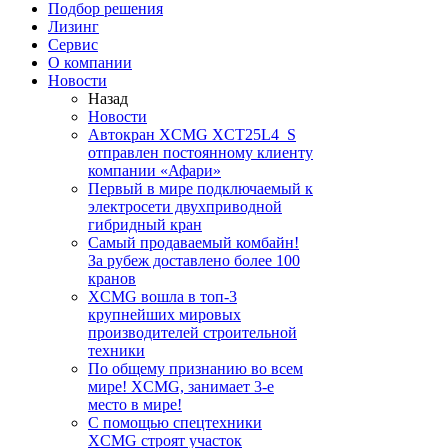
Подбор решения
Лизинг
Сервис
О компании
Новости
Назад
Новости
Автокран XCMG XCT25L4_S
отправлен постоянному клиенту
компании «Афари»
Первый в мире подключаемый к
электросети двухприводной
гибридный кран
Самый продаваемый комбайн!
За рубеж доставлено более 100
кранов
XCMG вошла в топ-3
крупнейших мировых
производителей строительной
техники
По общему признанию во всем
мире! XCMG, занимает 3-е
место в мире!
С помощью спецтехники
XCMG строят участок