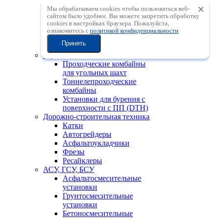
Мобильные
Мы обрабатываем cookies чтобы пользоваться веб-
центробежные
сайтом было удобнее. Вы можете запретить обработку
дробильные установки с
сookies в настройках браузера. Пожалуйста,
вертикальным валом
ознакомитесь с
политикой конфиденциальности
Мобильные
Принять
сортировочные установки
Горно-шахтная техника
Проходческие комбайны
для угольных шахт
Тоннелепроходческие
комбайны
Установки для бурения с
поверхности с ПП (DTH)
Дорожно-строительная техника
Катки
Автогрейдеры
Асфальтоукладчики
Фрезы
Ресайклеры
АСУ, ГСУ, БСУ
Асфальтосмесительные
установки
Грунтосмесительные
установки
Бетоносмесительные