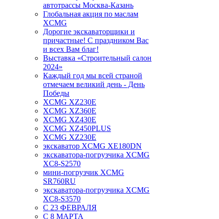
автотрассы Москва-Казань
Глобальная акция по маслам
XCMG
Дорогие экскаваторщики и
причастные! С праздником Вас
и всех Вам благ!
Выставка «Строительный салон
2024»
Каждый год мы всей страной
отмечаем великий день - День
Победы
XCMG XZ230E
XCMG XZ360E
XCMG XZ430E
XCMG XZ450PLUS
XCMG XZ230E
экскаватор XCMG XE180DN
экскаватора-погрузчика XCMG
XC8-S2570
мини-погрузчик XCMG
SR760RU
экскаватора-погрузчика XCMG
XC8-S3570
С 23 ФЕВРАЛЯ
С 8 МАРТА