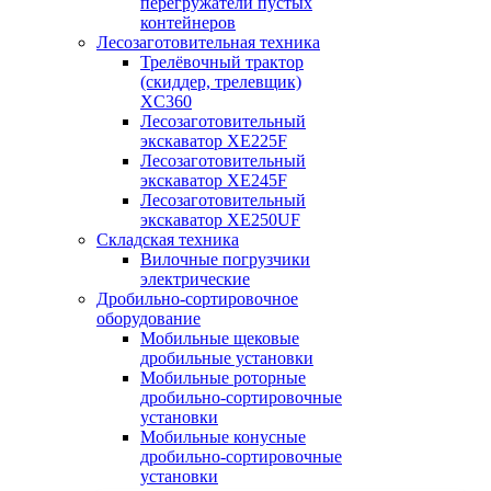
перегружатели пустых
контейнеров
Лесозаготовительная техника
Трелёвочный трактор
(скиддер, трелевщик)
XC360
Лесозаготовительный
экскаватор XE225F
Лесозаготовительный
экскаватор XE245F
Лесозаготовительный
экскаватор XE250UF
Складская техника
Вилочные погрузчики
электрические
Дробильно-сортировочное
оборудование
Мобильные щековые
дробильные установки
Мобильные роторные
дробильно-сортировочные
установки
Мобильные конусные
дробильно-сортировочные
установки