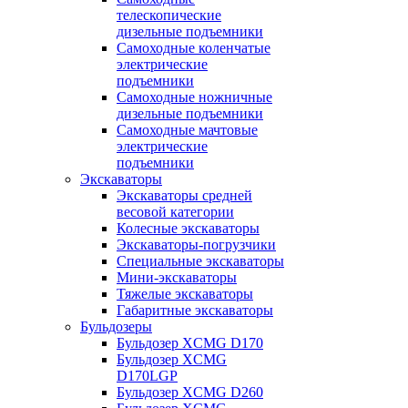
телескопические
дизельные подъемники
Самоходные коленчатые
электрические
подъемники
Самоходные ножничные
дизельные подъемники
Самоходные мачтовые
электрические
подъемники
Экскаваторы
Экскаваторы средней
весовой категории
Колесные экскаваторы
Экскаваторы-погрузчики
Специальные экскаваторы
Мини-экскаваторы
Тяжелые экскаваторы
Габаритные экскаваторы
Бульдозеры
Бульдозер XCMG D170
Бульдозер XCMG
D170LGP
Бульдозер XCMG D260