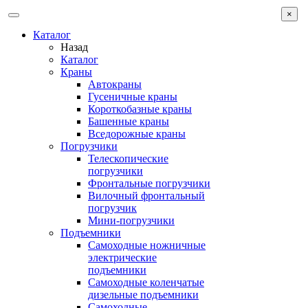
×
Каталог
Назад
Каталог
Краны
Автокраны
Гусеничные краны
Короткобазные краны
Башенные краны
Вcедорожные краны
Погрузчики
Телескопические
погрузчики
Фронтальные погрузчики
Вилочный фронтальный
погрузчик
Мини-погрузчики
Подъемники
Самоходные ножничные
электрические
подъемники
Самоходные коленчатые
дизельные подъемники
Самоходные