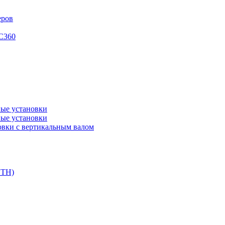
еров
XC360
ые установки
ые установки
вки с вертикальным валом
DTH)