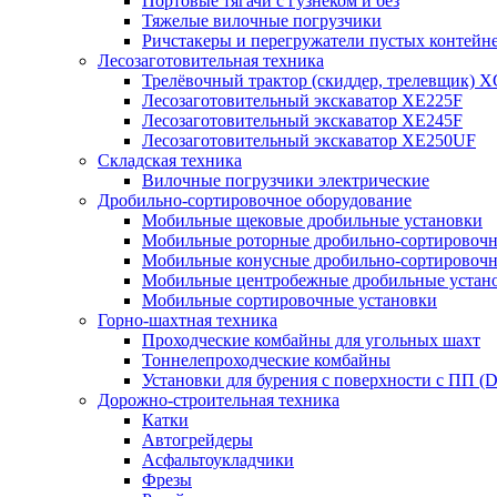
Портовые тягачи с гузнеком и без
Тяжелые вилочные погрузчики
Ричстакеры и перегружатели пустых контейн
Лесозаготовительная техника
Трелёвочный трактор (скиддер, трелевщик) 
Лесозаготовительный экскаватор XE225F
Лесозаготовительный экскаватор XE245F
Лесозаготовительный экскаватор XE250UF
Складская техника
Вилочные погрузчики электрические
Дробильно-сортировочное оборудование
Мобильные щековые дробильные установки
Мобильные роторные дробильно-сортировочн
Мобильные конусные дробильно-сортировочн
Мобильные центробежные дробильные устано
Мобильные сортировочные установки
Горно-шахтная техника
Проходческие комбайны для угольных шахт
Тоннелепроходческие комбайны
Установки для бурения с поверхности с ПП (
Дорожно-строительная техника
Катки
Автогрейдеры
Асфальтоукладчики
Фрезы