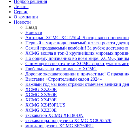
Подбор решения
Лизинг
Сервис
О компании
Новости
Назад
Новости
Автокран XCMG XCT25L4_S отправлен постоянно
Первый в мире подключаемый к электросети двух
Самый продаваемый комбайн! За рубеж доставлено 
XCMG вошла в топ-3 крупнейших мировых произво
По общему признанию во всем мире! XCMG, занимае
С помощью спецтехники XCMG строят участок авт
Глобальная акция по маслам XCMG
Дорогие экскаваторщики и причастные! С праздник
Выставка «Строительный салон 2024»
Каждый год мы всей страной отмечаем великий ден
XCMG XZ230E
XCMG XZ360E
XCMG XZ430E
XCMG XZ450PLUS
XCMG XZ230E
экскаватор XCMG XE180DN
экскаватора-погрузчика XCMG XC8-S2570
мини-погрузчик XCMG SR760RU