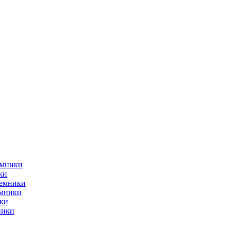
емники
ки
ъемники
емники
ки
ники