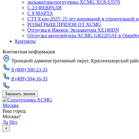
экскаватора-погрузчика XCMG XC8-S3570
С 23 ФЕВРАЛЯ
С 8 МАРТА
CTT Expo 2025: 25 лет инноваций в строительной 
РОЗЫГРЫШ ПРИЗОВ ОТ XCMG
Отгрузка в Ижевск Экскаватора XE180DN
Отгрузка автогрейдера XCMG GR2205AT в Оренбу
Контакты
Контактная информация
Троицкий административный округ, Краснопахорский район
8 (800) 500-23-35
8 (499) 504-16-35
Заказать звонок
Москва
Ваш город:
Москва?
Да
Нет
×