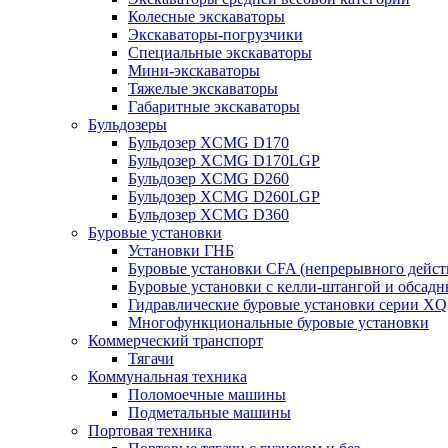
Колесные экскаваторы
Экскаваторы-погрузчики
Специальные экскаваторы
Мини-экскаваторы
Тяжелые экскаваторы
Габаритные экскаваторы
Бульдозеры
Бульдозер XCMG D170
Бульдозер XCMG D170LGP
Бульдозер XCMG D260
Бульдозер XCMG D260LGP
Бульдозер XCMG D360
Буровые установки
Установки ГНБ
Буровые установки CFA (непрерывного дейст
Буровые установки с келли-штангой и обсад
Гидравлические буровые установки серии X
Многофункциональные буровые установки
Коммерческий транспорт
Тягачи
Коммунальная техника
Поломоечные машины
Подметальные машины
Портовая техника