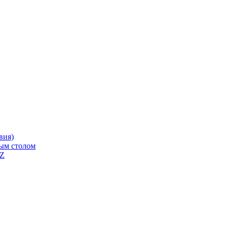
вия)
ным столом
QZ