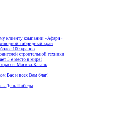
му клиенту компании «Афари»
приводной гибридный кран
более 100 кранов
дителей строительной техники
т 3-е место в мире!
отрассы Москва-Казань
ом Вас и всех Вам благ!
ь - День Победы