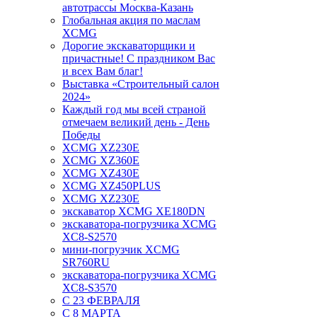
автотрассы Москва-Казань
Глобальная акция по маслам
XCMG
Дорогие экскаваторщики и
причастные! С праздником Вас
и всех Вам благ!
Выставка «Строительный салон
2024»
Каждый год мы всей страной
отмечаем великий день - День
Победы
XCMG XZ230E
XCMG XZ360E
XCMG XZ430E
XCMG XZ450PLUS
XCMG XZ230E
экскаватор XCMG XE180DN
экскаватора-погрузчика XCMG
XC8-S2570
мини-погрузчик XCMG
SR760RU
экскаватора-погрузчика XCMG
XC8-S3570
С 23 ФЕВРАЛЯ
С 8 МАРТА