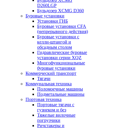
Бульдозер XCMG
D260LGP
Бульдозер XCMG D360
Буровые установки
Установки ГНБ
Буровые установки CFA
(непрерывного действия)
Буровые установки с
келли-штангой и
обсадным столом
Гидравлические буровые
установки серии XQZ
Многофункциональные
буровые установки
Коммерческий транспорт
Тягачи
Коммунальная техника
Поломоечные машины
Подметальные машины
Портовая техника
Портовые тягачи с
гузнеком и без
Тяжелые вилочные
погрузчики
Ричстакеры и