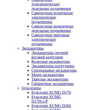
телескопические
дизельные подъемники
Самоходные коленчатые
электрические
подъемники
Самоходные ножничные
дизельные подъемники
Самоходные мачтовые
электрические
подъемники
Экскаваторы
Экскаваторы средней
весовой категории
Колесные экскаваторы
Экскаваторы-погрузчики
Специальные экскаваторы
Мини-экскаваторы
Тяжелые экскаваторы
Габаритные экскаваторы
Бульдозеры
Бульдозер XCMG D170
Бульдозер XCMG
D170LGP
Бульдозер XCMG D260