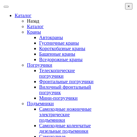
×
Каталог
Назад
Каталог
Краны
Автокраны
Гусеничные краны
Короткобазные краны
Башенные краны
Вcедорожные краны
Погрузчики
Телескопические
погрузчики
Фронтальные погрузчики
Вилочный фронтальный
погрузчик
Мини-погрузчики
Подъемники
Самоходные ножничные
электрические
подъемники
Самоходные коленчатые
дизельные подъемники
Самоходные