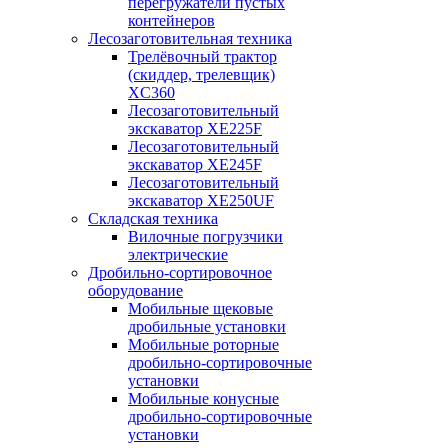
перегружатели пустых
контейнеров
Лесозаготовительная техника
Трелёвочный трактор
(скиддер, трелевщик)
XC360
Лесозаготовительный
экскаватор XE225F
Лесозаготовительный
экскаватор XE245F
Лесозаготовительный
экскаватор XE250UF
Складская техника
Вилочные погрузчики
электрические
Дробильно-сортировочное
оборудование
Мобильные щековые
дробильные установки
Мобильные роторные
дробильно-сортировочные
установки
Мобильные конусные
дробильно-сортировочные
установки