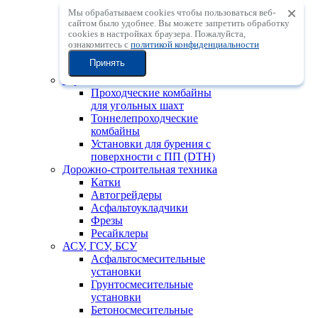
Мобильные
Мы обрабатываем cookies чтобы пользоваться веб-
центробежные
сайтом было удобнее. Вы можете запретить обработку
дробильные установки с
сookies в настройках браузера. Пожалуйста,
вертикальным валом
ознакомитесь с
политикой конфиденциальности
Мобильные
Принять
сортировочные установки
Горно-шахтная техника
Проходческие комбайны
для угольных шахт
Тоннелепроходческие
комбайны
Установки для бурения с
поверхности с ПП (DTH)
Дорожно-строительная техника
Катки
Автогрейдеры
Асфальтоукладчики
Фрезы
Ресайклеры
АСУ, ГСУ, БСУ
Асфальтосмесительные
установки
Грунтосмесительные
установки
Бетоносмесительные