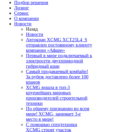
Подбор решения
Лизинг
Сервис
О компании
Новости
Назад
Новости
Автокран XCMG XCT25L4_S
отправлен постоянному клиенту
компании «Афари»
Первый в мире подключаемый к
электросети двухприводной
гибридный кран
Самый продаваемый комбайн!
За рубеж доставлено более 100
кранов
XCMG вошла в топ-3
крупнейших мировых
производителей строительной
техники
По общему признанию во всем
мире! XCMG, занимает 3-е
место в мире!
С помощью спецтехники
XCMG строят участок