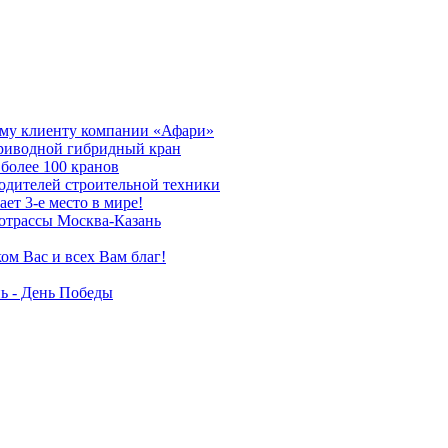
му клиенту компании «Афари»
приводной гибридный кран
более 100 кранов
дителей строительной техники
т 3-е место в мире!
отрассы Москва-Казань
ом Вас и всех Вам благ!
ь - День Победы