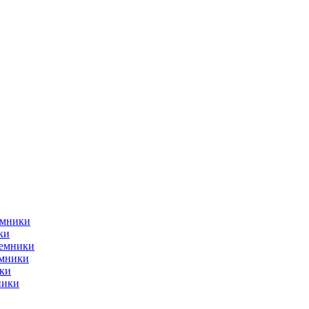
емники
ки
ъемники
емники
ки
ники