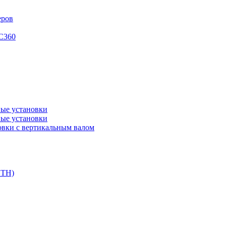
еров
XC360
ые установки
ые установки
вки с вертикальным валом
DTH)