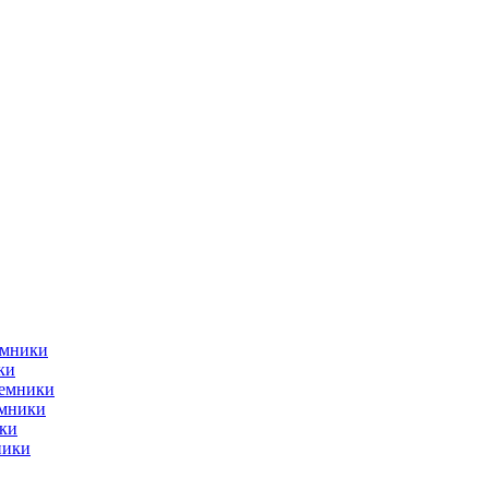
емники
ки
ъемники
емники
ки
ники