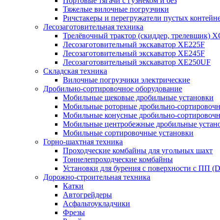
Портовые тягачи с гузнеком и без
Тяжелые вилочные погрузчики
Ричстакеры и перегружатели пустых контейн
Лесозаготовительная техника
Трелёвочный трактор (скиддер, трелевщик) 
Лесозаготовительный экскаватор XE225F
Лесозаготовительный экскаватор XE245F
Лесозаготовительный экскаватор XE250UF
Складская техника
Вилочные погрузчики электрические
Дробильно-сортировочное оборудование
Мобильные щековые дробильные установки
Мобильные роторные дробильно-сортировочн
Мобильные конусные дробильно-сортировочн
Мобильные центробежные дробильные устано
Мобильные сортировочные установки
Горно-шахтная техника
Проходческие комбайны для угольных шахт
Тоннелепроходческие комбайны
Установки для бурения с поверхности с ПП (
Дорожно-строительная техника
Катки
Автогрейдеры
Асфальтоукладчики
Фрезы