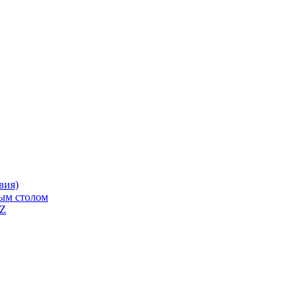
вия)
ным столом
QZ