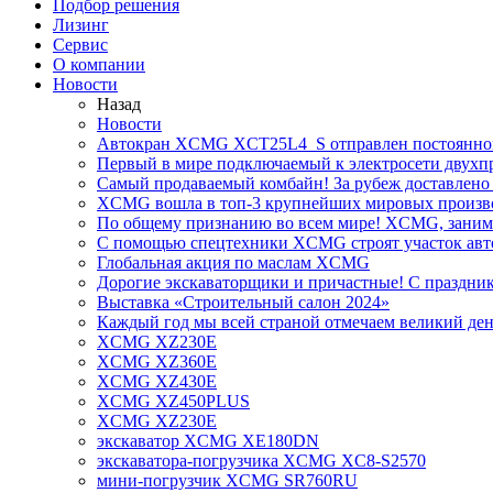
Подбор решения
Лизинг
Сервис
О компании
Новости
Назад
Новости
Автокран XCMG XCT25L4_S отправлен постоянно
Первый в мире подключаемый к электросети двух
Самый продаваемый комбайн! За рубеж доставлено 
XCMG вошла в топ-3 крупнейших мировых произво
По общему признанию во всем мире! XCMG, занимае
С помощью спецтехники XCMG строят участок авт
Глобальная акция по маслам XCMG
Дорогие экскаваторщики и причастные! С праздник
Выставка «Строительный салон 2024»
Каждый год мы всей страной отмечаем великий ден
XCMG XZ230E
XCMG XZ360E
XCMG XZ430E
XCMG XZ450PLUS
XCMG XZ230E
экскаватор XCMG XE180DN
экскаватора-погрузчика XCMG XC8-S2570
мини-погрузчик XCMG SR760RU