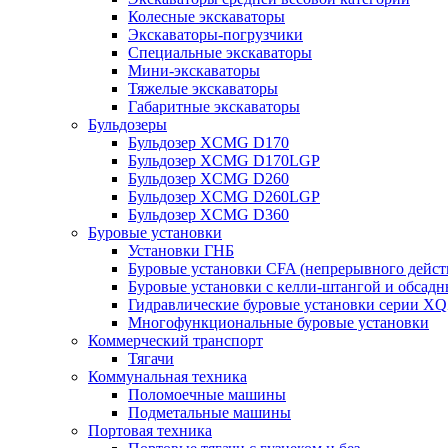
Колесные экскаваторы
Экскаваторы-погрузчики
Специальные экскаваторы
Мини-экскаваторы
Тяжелые экскаваторы
Габаритные экскаваторы
Бульдозеры
Бульдозер XCMG D170
Бульдозер XCMG D170LGP
Бульдозер XCMG D260
Бульдозер XCMG D260LGP
Бульдозер XCMG D360
Буровые установки
Установки ГНБ
Буровые установки CFA (непрерывного дейст
Буровые установки с келли-штангой и обсад
Гидравлические буровые установки серии X
Многофункциональные буровые установки
Коммерческий транспорт
Тягачи
Коммунальная техника
Поломоечные машины
Подметальные машины
Портовая техника