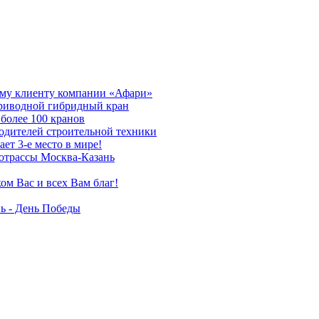
му клиенту компании «Афари»
приводной гибридный кран
более 100 кранов
дителей строительной техники
т 3-е место в мире!
отрассы Москва-Казань
ом Вас и всех Вам благ!
ь - День Победы