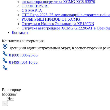
экскаватора-погрузчика XCMG XC8-S3570
С 23 ФЕВРАЛЯ
С 8 МАРТА
CTT Expo 2025: 25 лет инноваций в строительной 
РОЗЫГРЫШ ПРИЗОВ ОТ XCMG
Отгрузка в Ижевск Экскаватора XE180DN
Отгрузка автогрейдера XCMG GR2205AT в Оренбу
Контакты
Контактная информация
Троицкий административный округ, Краснопахорский район
8 (800) 500-23-35
8 (499) 504-16-35
Заказать звонок
Москва
Ваш город:
Москва?
Да
Нет
×