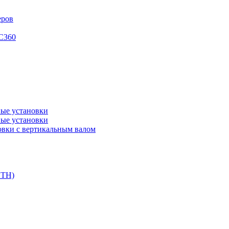
еров
XC360
ые установки
ые установки
вки с вертикальным валом
DTH)