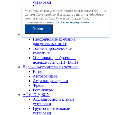
установки
Мобильные
Мы обрабатываем cookies чтобы пользоваться веб-
центробежные
сайтом было удобнее. Вы можете запретить обработку
дробильные установки с
сookies в настройках браузера. Пожалуйста,
вертикальным валом
ознакомитесь с
политикой конфиденциальности
Мобильные
Принять
сортировочные установки
Горно-шахтная техника
Проходческие комбайны
для угольных шахт
Тоннелепроходческие
комбайны
Установки для бурения с
поверхности с ПП (DTH)
Дорожно-строительная техника
Катки
Автогрейдеры
Асфальтоукладчики
Фрезы
Ресайклеры
АСУ, ГСУ, БСУ
Асфальтосмесительные
установки
Грунтосмесительные
установки