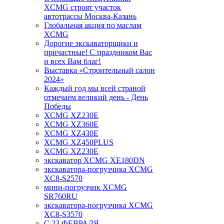
XCMG строят участок
автотрассы Москва-Казань
Глобальная акция по маслам
XCMG
Дорогие экскаваторщики и
причастные! С праздником Вас
и всех Вам благ!
Выставка «Строительный салон
2024»
Каждый год мы всей страной
отмечаем великий день - День
Победы
XCMG XZ230E
XCMG XZ360E
XCMG XZ430E
XCMG XZ450PLUS
XCMG XZ230E
экскаватор XCMG XE180DN
экскаватора-погрузчика XCMG
XC8-S2570
мини-погрузчик XCMG
SR760RU
экскаватора-погрузчика XCMG
XC8-S3570
С 23 ФЕВРАЛЯ