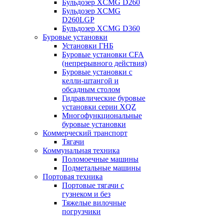
Бульдозер XCMG D260
Бульдозер XCMG
D260LGP
Бульдозер XCMG D360
Буровые установки
Установки ГНБ
Буровые установки CFA
(непрерывного действия)
Буровые установки с
келли-штангой и
обсадным столом
Гидравлические буровые
установки серии XQZ
Многофункциональные
буровые установки
Коммерческий транспорт
Тягачи
Коммунальная техника
Поломоечные машины
Подметальные машины
Портовая техника
Портовые тягачи с
гузнеком и без
Тяжелые вилочные
погрузчики