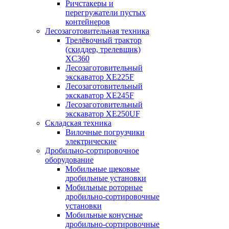
Ричстакеры и
перегружатели пустых
контейнеров
Лесозаготовительная техника
Трелёвочный трактор
(скиддер, трелевщик)
XC360
Лесозаготовительный
экскаватор XE225F
Лесозаготовительный
экскаватор XE245F
Лесозаготовительный
экскаватор XE250UF
Складская техника
Вилочные погрузчики
электрические
Дробильно-сортировочное
оборудование
Мобильные щековые
дробильные установки
Мобильные роторные
дробильно-сортировочные
установки
Мобильные конусные
дробильно-сортировочные