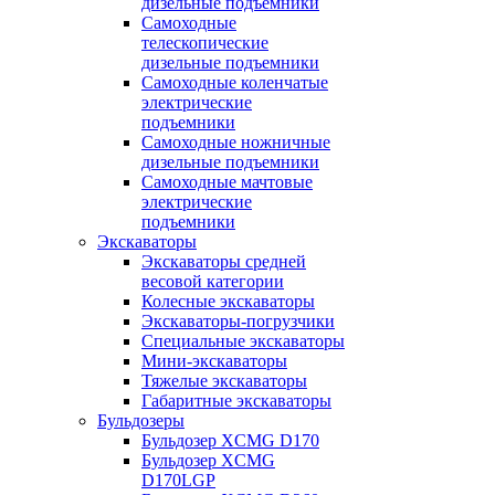
дизельные подъемники
Самоходные
телескопические
дизельные подъемники
Самоходные коленчатые
электрические
подъемники
Самоходные ножничные
дизельные подъемники
Самоходные мачтовые
электрические
подъемники
Экскаваторы
Экскаваторы средней
весовой категории
Колесные экскаваторы
Экскаваторы-погрузчики
Специальные экскаваторы
Мини-экскаваторы
Тяжелые экскаваторы
Габаритные экскаваторы
Бульдозеры
Бульдозер XCMG D170
Бульдозер XCMG
D170LGP