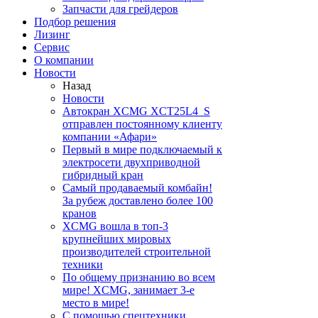
Запчасти для грейдеров
Подбор решения
Лизинг
Сервис
О компании
Новости
Назад
Новости
Автокран XCMG XCT25L4_S
отправлен постоянному клиенту
компании «Афари»
Первый в мире подключаемый к
электросети двухприводной
гибридный кран
Самый продаваемый комбайн!
За рубеж доставлено более 100
кранов
XCMG вошла в топ-3
крупнейших мировых
производителей строительной
техники
По общему признанию во всем
мире! XCMG, занимает 3-е
место в мире!
С помощью спецтехники