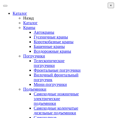
×
Каталог
Назад
Каталог
Краны
Автокраны
Гусеничные краны
Короткобазные краны
Башенные краны
Вcедорожные краны
Погрузчики
Телескопические
погрузчики
Фронтальные погрузчики
Вилочный фронтальный
погрузчик
Мини-погрузчики
Подъемники
Самоходные ножничные
электрические
подъемники
Самоходные коленчатые
дизельные подъемники
Самоходные