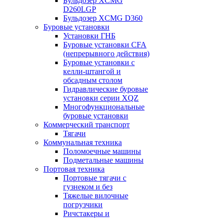
Бульдозер XCMG
D260LGP
Бульдозер XCMG D360
Буровые установки
Установки ГНБ
Буровые установки CFA
(непрерывного действия)
Буровые установки с
келли-штангой и
обсадным столом
Гидравлические буровые
установки серии XQZ
Многофункциональные
буровые установки
Коммерческий транспорт
Тягачи
Коммунальная техника
Поломоечные машины
Подметальные машины
Портовая техника
Портовые тягачи с
гузнеком и без
Тяжелые вилочные
погрузчики
Ричстакеры и