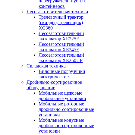
перегружатели пустых
контейнеров
Лесозаготовительная техника
Трелёвочный трактор
(скиддер, трелевщик)
XC360
Лесозаготовительный
экскаватор XE225F
Лесозаготовительный
экскаватор XE245F
Лесозаготовительный
экскаватор XE250UF
Складская техника
Вилочные погрузчики
электрические
Дробильно-сортировочное
оборудование
Мобильные щековые
дробильные установки
Мобильные роторные
дробильно-сортировочные
установки
Мобильные конусные
дробильно-сортировочные
установки