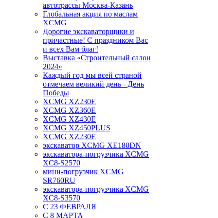
автотрассы Москва-Казань
Глобальная акция по маслам
XCMG
Дорогие экскаваторщики и
причастные! С праздником Вас
и всех Вам благ!
Выставка «Строительный салон
2024»
Каждый год мы всей страной
отмечаем великий день - День
Победы
XCMG XZ230E
XCMG XZ360E
XCMG XZ430E
XCMG XZ450PLUS
XCMG XZ230E
экскаватор XCMG XE180DN
экскаватора-погрузчика XCMG
XC8-S2570
мини-погрузчик XCMG
SR760RU
экскаватора-погрузчика XCMG
XC8-S3570
С 23 ФЕВРАЛЯ
С 8 МАРТА