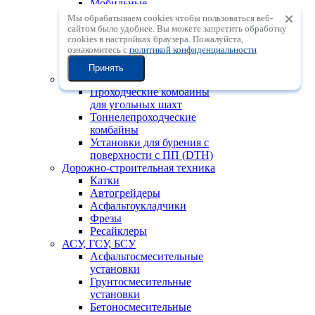
Мобильные
центробежные
Мы обрабатываем cookies чтобы пользоваться веб-
дробильные установки с
сайтом было удобнее. Вы можете запретить обработку
сookies в настройках браузера. Пожалуйста,
вертикальным валом
ознакомитесь с
политикой конфиденциальности
Мобильные
сортировочные установки
Принять
Горно-шахтная техника
Проходческие комбайны
для угольных шахт
Тоннелепроходческие
комбайны
Установки для бурения с
поверхности с ПП (DTH)
Дорожно-строительная техника
Катки
Автогрейдеры
Асфальтоукладчики
Фрезы
Ресайклеры
АСУ, ГСУ, БСУ
Асфальтосмесительные
установки
Грунтосмесительные
установки
Бетоносмесительные