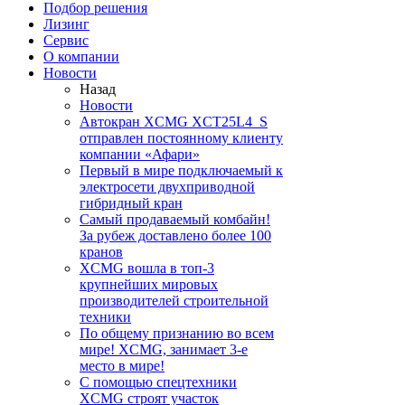
Подбор решения
Лизинг
Сервис
О компании
Новости
Назад
Новости
Автокран XCMG XCT25L4_S
отправлен постоянному клиенту
компании «Афари»
Первый в мире подключаемый к
электросети двухприводной
гибридный кран
Самый продаваемый комбайн!
За рубеж доставлено более 100
кранов
XCMG вошла в топ-3
крупнейших мировых
производителей строительной
техники
По общему признанию во всем
мире! XCMG, занимает 3-е
место в мире!
С помощью спецтехники
XCMG строят участок