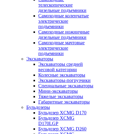
телескопические
дизельные подъемники
Самоходные коленчатые
электрические
подъемники
Самоходные ножничные
дизельные подъемники
Самоходные мачтовые
электрические
подъемники
Экскаваторы
Экскаваторы средней
весовой категории
Колесные экскаваторы
Экскаваторы-погрузчики
Специальные экскаваторы
Мини-экскаваторы
Тяжелые экскаваторы
Габаритные экскаваторы
Бульдозеры
Бульдозер XCMG D170
Бульдозер XCMG
D170LGP
Бульдозер XCMG D260