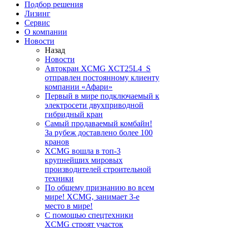
Подбор решения
Лизинг
Сервис
О компании
Новости
Назад
Новости
Автокран XCMG XCT25L4_S
отправлен постоянному клиенту
компании «Афари»
Первый в мире подключаемый к
электросети двухприводной
гибридный кран
Самый продаваемый комбайн!
За рубеж доставлено более 100
кранов
XCMG вошла в топ-3
крупнейших мировых
производителей строительной
техники
По общему признанию во всем
мире! XCMG, занимает 3-е
место в мире!
С помощью спецтехники
XCMG строят участок