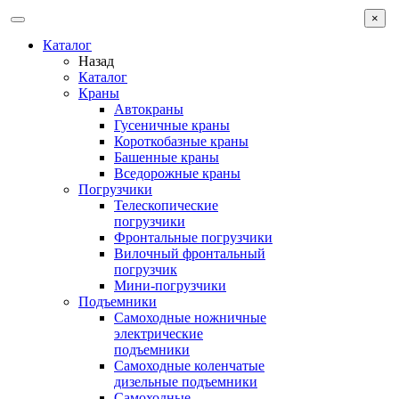
×
Каталог
Назад
Каталог
Краны
Автокраны
Гусеничные краны
Короткобазные краны
Башенные краны
Вcедорожные краны
Погрузчики
Телескопические
погрузчики
Фронтальные погрузчики
Вилочный фронтальный
погрузчик
Мини-погрузчики
Подъемники
Самоходные ножничные
электрические
подъемники
Самоходные коленчатые
дизельные подъемники
Самоходные