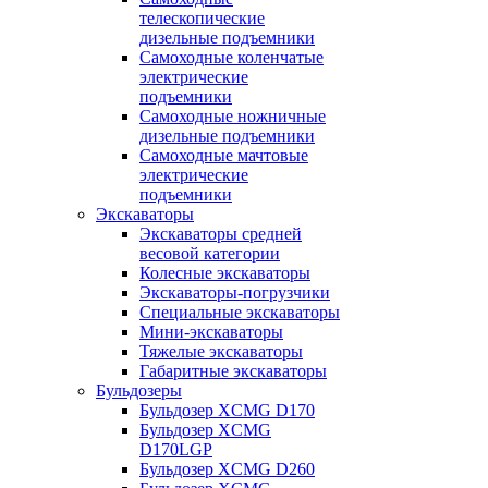
телескопические
дизельные подъемники
Самоходные коленчатые
электрические
подъемники
Самоходные ножничные
дизельные подъемники
Самоходные мачтовые
электрические
подъемники
Экскаваторы
Экскаваторы средней
весовой категории
Колесные экскаваторы
Экскаваторы-погрузчики
Специальные экскаваторы
Мини-экскаваторы
Тяжелые экскаваторы
Габаритные экскаваторы
Бульдозеры
Бульдозер XCMG D170
Бульдозер XCMG
D170LGP
Бульдозер XCMG D260