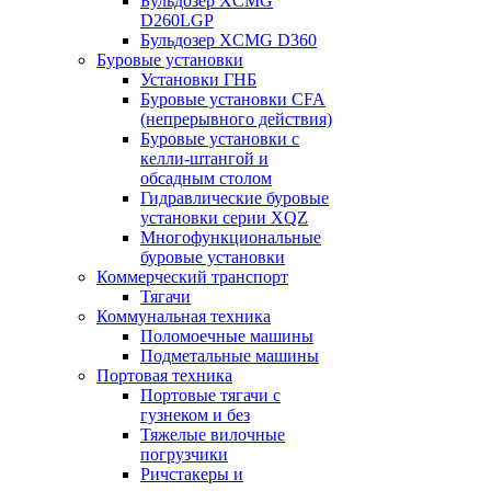
Бульдозер XCMG
D260LGP
Бульдозер XCMG D360
Буровые установки
Установки ГНБ
Буровые установки CFA
(непрерывного действия)
Буровые установки с
келли-штангой и
обсадным столом
Гидравлические буровые
установки серии XQZ
Многофункциональные
буровые установки
Коммерческий транспорт
Тягачи
Коммунальная техника
Поломоечные машины
Подметальные машины
Портовая техника
Портовые тягачи с
гузнеком и без
Тяжелые вилочные
погрузчики
Ричстакеры и