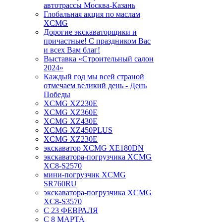
автотрассы Москва-Казань
Глобальная акция по маслам
XCMG
Дорогие экскаваторщики и
причастные! С праздником Вас
и всех Вам благ!
Выставка «Строительный салон
2024»
Каждый год мы всей страной
отмечаем великий день - День
Победы
XCMG XZ230E
XCMG XZ360E
XCMG XZ430E
XCMG XZ450PLUS
XCMG XZ230E
экскаватор XCMG XE180DN
экскаватора-погрузчика XCMG
XC8-S2570
мини-погрузчик XCMG
SR760RU
экскаватора-погрузчика XCMG
XC8-S3570
С 23 ФЕВРАЛЯ
С 8 МАРТА