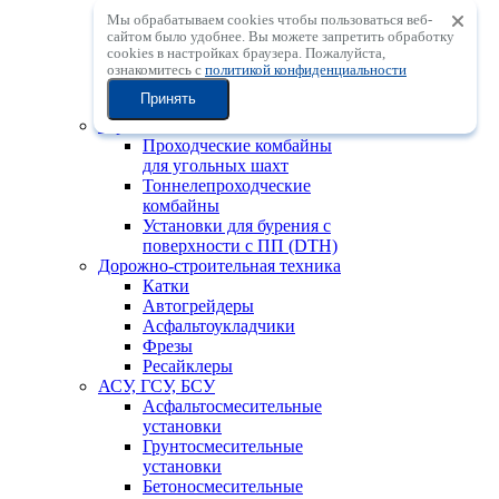
Мобильные
Мы обрабатываем cookies чтобы пользоваться веб-
центробежные
сайтом было удобнее. Вы можете запретить обработку
дробильные установки с
сookies в настройках браузера. Пожалуйста,
вертикальным валом
ознакомитесь с
политикой конфиденциальности
Мобильные
Принять
сортировочные установки
Горно-шахтная техника
Проходческие комбайны
для угольных шахт
Тоннелепроходческие
комбайны
Установки для бурения с
поверхности с ПП (DTH)
Дорожно-строительная техника
Катки
Автогрейдеры
Асфальтоукладчики
Фрезы
Ресайклеры
АСУ, ГСУ, БСУ
Асфальтосмесительные
установки
Грунтосмесительные
установки
Бетоносмесительные