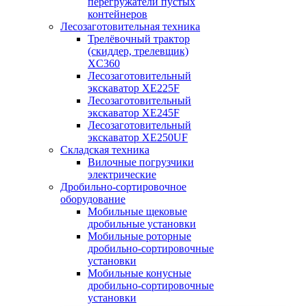
перегружатели пустых
контейнеров
Лесозаготовительная техника
Трелёвочный трактор
(скиддер, трелевщик)
XC360
Лесозаготовительный
экскаватор XE225F
Лесозаготовительный
экскаватор XE245F
Лесозаготовительный
экскаватор XE250UF
Складская техника
Вилочные погрузчики
электрические
Дробильно-сортировочное
оборудование
Мобильные щековые
дробильные установки
Мобильные роторные
дробильно-сортировочные
установки
Мобильные конусные
дробильно-сортировочные
установки