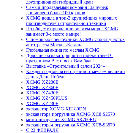
двухприводной гибридный кран
Самый продаваемый комбайн! За рубеж
доставлено более 100 кранов
XCMG вошла в топ-3 крупнейших мировых
производителей строительной техники
По общему признанию во всем мире! XCMG,
занимает 3-е место в мире!
С помощью спецтехники XCMG строят участок
автотрассы Москва-Казань
Глобальная акция по маслам XCMG
Дорогие экскаваторщики и причастные! С
праздником Вас и всех Вам благ!
Выставка «Строительный салон 2024»
Каждый год мы всей страной отмечаем великий
день - День Победы
XCMG XZ230E
XCMG XZ360E
XCMG XZ430E
XCMG XZ450PLUS
XCMG XZ230E
экскаватор XCMG XE180DN
экскаватора-погрузчика XCMG XC8-S2570
мини-погрузчик XCMG SR760RU
экскаватора-погрузчика XCMG XC8-S3570
С 23 ФЕВРАЛЯ