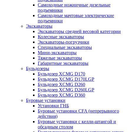
Самоходные ножничные дизельные
подъемники
Самоходные мачтовые электрические
подъемники
Экскаваторы
Экскаваторы средней весовой категории
Колесные экскаваторы
Экскаваторы-погрузчики
Специальные экскаваторы
Мини-экскаваторы
Тяжелые экскаваторы
Габаритные экскаваторы
Бульдозеры
Бульдозер XCMG D170
Бульдозер XCMG D170LGP
Бульдозер XCMG D260
Бульдозер XCMG D260LGP
Бульдозер XCMG D360
Буровые установки
Установки ГНБ
Буровые установки CFA (непрерывного
действия)
Буровые установки с келли-штангой и
обсадным столом