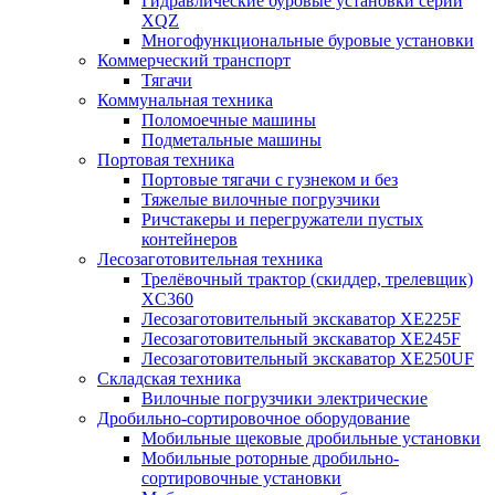
Гидравлические буровые установки серии
XQZ
Многофункциональные буровые установки
Коммерческий транспорт
Тягачи
Коммунальная техника
Поломоечные машины
Подметальные машины
Портовая техника
Портовые тягачи с гузнеком и без
Тяжелые вилочные погрузчики
Ричстакеры и перегружатели пустых
контейнеров
Лесозаготовительная техника
Трелёвочный трактор (скиддер, трелевщик)
XC360
Лесозаготовительный экскаватор XE225F
Лесозаготовительный экскаватор XE245F
Лесозаготовительный экскаватор XE250UF
Складская техника
Вилочные погрузчики электрические
Дробильно-сортировочное оборудование
Мобильные щековые дробильные установки
Мобильные роторные дробильно-
сортировочные установки