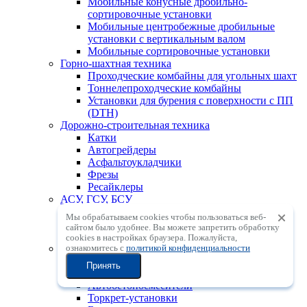
Мобильные конусные дробильно-
сортировочные установки
Мобильные центробежные дробильные
установки с вертикальным валом
Мобильные сортировочные установки
Горно-шахтная техника
Проходческие комбайны для угольных шахт
Тоннелепроходческие комбайны
Установки для бурения с поверхности с ПП
(DTH)
Дорожно-строительная техника
Катки
Автогрейдеры
Асфальтоукладчики
Фрезы
Ресайклеры
АСУ, ГСУ, БСУ
Асфальтосмесительные установки
Мы обрабатываем cookies чтобы пользоваться веб-
Грунтосмесительные установки
сайтом было удобнее. Вы можете запретить обработку
Бетоносмесительные установки
сookies в настройках браузера. Пожалуйста,
Бетонное оборудование
ознакомитесь с
политикой конфиденциальности
Бетонораспределительные стрелы
Принять
Автобетононасосы
Автобетоносмесители
Торкрет-установки