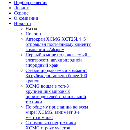
Подбор решения
Лизинг
Сервис
О компании
Новости
Назад
Новости
Автокран XCMG XCT25L4_S
отправлен постоянному клиенту
компании «Афари»
Первый в мире подключаемый к
электросети двухприводной
гибридный кран
Самый продаваемый комбайн!
За рубеж доставлено более 100
кранов
XCMG вошла в топ-3
крупнейших мировых
производителей строительной
техники
По общему признанию во всем
мире! XCMG, занимает 3-е
место в мире!
С помощью спецтехники
XCMG строят участок