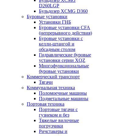
Бульдозер XCMG
D260LGP
Бульдозер XCMG D360
Буровые установки
Установки ГНБ
Буровые установки CFA
(непрерывного действия)
Буровые установки с
келли-штангой и
обсадным столом
Гидравлические буровые
установки серии XQZ
Многофункциональные
буровые установки
Коммерческий транспорт
Тягачи
Коммунальная техника
Поломоечные машины
Подметальные машины
Портовая техника
Портовые тягачи с
гузнеком и без
Тяжелые вилочные
погрузчики
Ричстакеры и