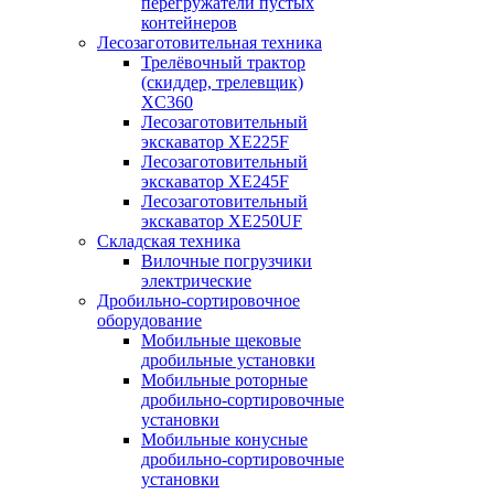
перегружатели пустых
контейнеров
Лесозаготовительная техника
Трелёвочный трактор
(скиддер, трелевщик)
XC360
Лесозаготовительный
экскаватор XE225F
Лесозаготовительный
экскаватор XE245F
Лесозаготовительный
экскаватор XE250UF
Складская техника
Вилочные погрузчики
электрические
Дробильно-сортировочное
оборудование
Мобильные щековые
дробильные установки
Мобильные роторные
дробильно-сортировочные
установки
Мобильные конусные
дробильно-сортировочные
установки