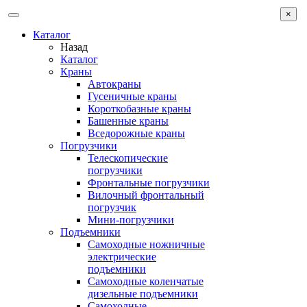
×
Каталог
Назад
Каталог
Краны
Автокраны
Гусеничные краны
Короткобазные краны
Башенные краны
Вcедорожные краны
Погрузчики
Телескопические
погрузчики
Фронтальные погрузчики
Вилочный фронтальный
погрузчик
Мини-погрузчики
Подъемники
Самоходные ножничные
электрические
подъемники
Самоходные коленчатые
дизельные подъемники
Самоходные