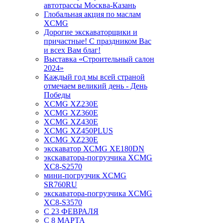
автотрассы Москва-Казань
Глобальная акция по маслам
XCMG
Дорогие экскаваторщики и
причастные! С праздником Вас
и всех Вам благ!
Выставка «Строительный салон
2024»
Каждый год мы всей страной
отмечаем великий день - День
Победы
XCMG XZ230E
XCMG XZ360E
XCMG XZ430E
XCMG XZ450PLUS
XCMG XZ230E
экскаватор XCMG XE180DN
экскаватора-погрузчика XCMG
XC8-S2570
мини-погрузчик XCMG
SR760RU
экскаватора-погрузчика XCMG
XC8-S3570
С 23 ФЕВРАЛЯ
С 8 МАРТА