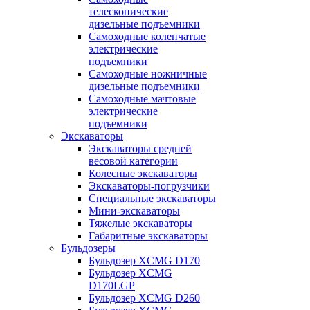
телескопические
дизельные подъемники
Самоходные коленчатые
электрические
подъемники
Самоходные ножничные
дизельные подъемники
Самоходные мачтовые
электрические
подъемники
Экскаваторы
Экскаваторы средней
весовой категории
Колесные экскаваторы
Экскаваторы-погрузчики
Специальные экскаваторы
Мини-экскаваторы
Тяжелые экскаваторы
Габаритные экскаваторы
Бульдозеры
Бульдозер XCMG D170
Бульдозер XCMG
D170LGP
Бульдозер XCMG D260