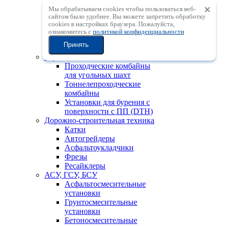
Мобильные
Мы обрабатываем cookies чтобы пользоваться веб-
центробежные
сайтом было удобнее. Вы можете запретить обработку
дробильные установки с
сookies в настройках браузера. Пожалуйста,
вертикальным валом
ознакомитесь с
политикой конфиденциальности
Мобильные
Принять
сортировочные установки
Горно-шахтная техника
Проходческие комбайны
для угольных шахт
Тоннелепроходческие
комбайны
Установки для бурения с
поверхности с ПП (DTH)
Дорожно-строительная техника
Катки
Автогрейдеры
Асфальтоукладчики
Фрезы
Ресайклеры
АСУ, ГСУ, БСУ
Асфальтосмесительные
установки
Грунтосмесительные
установки
Бетоносмесительные