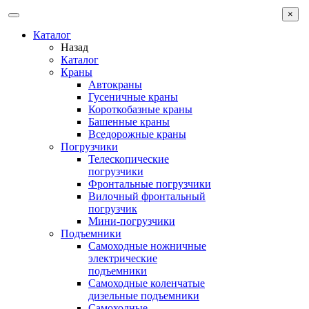
×
Каталог
Назад
Каталог
Краны
Автокраны
Гусеничные краны
Короткобазные краны
Башенные краны
Вcедорожные краны
Погрузчики
Телескопические
погрузчики
Фронтальные погрузчики
Вилочный фронтальный
погрузчик
Мини-погрузчики
Подъемники
Самоходные ножничные
электрические
подъемники
Самоходные коленчатые
дизельные подъемники
Самоходные