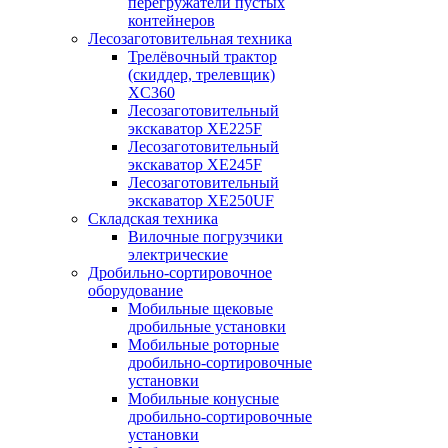
перегружатели пустых
контейнеров
Лесозаготовительная техника
Трелёвочный трактор
(скиддер, трелевщик)
XC360
Лесозаготовительный
экскаватор XE225F
Лесозаготовительный
экскаватор XE245F
Лесозаготовительный
экскаватор XE250UF
Складская техника
Вилочные погрузчики
электрические
Дробильно-сортировочное
оборудование
Мобильные щековые
дробильные установки
Мобильные роторные
дробильно-сортировочные
установки
Мобильные конусные
дробильно-сортировочные
установки