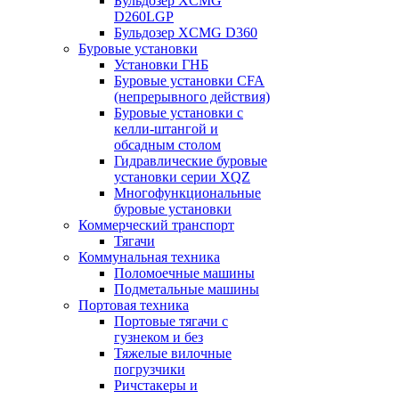
Бульдозер XCMG
D260LGP
Бульдозер XCMG D360
Буровые установки
Установки ГНБ
Буровые установки CFA
(непрерывного действия)
Буровые установки с
келли-штангой и
обсадным столом
Гидравлические буровые
установки серии XQZ
Многофункциональные
буровые установки
Коммерческий транспорт
Тягачи
Коммунальная техника
Поломоечные машины
Подметальные машины
Портовая техника
Портовые тягачи с
гузнеком и без
Тяжелые вилочные
погрузчики
Ричстакеры и