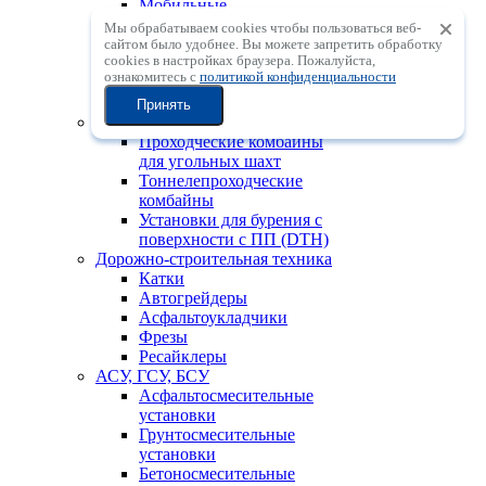
Мобильные
центробежные
Мы обрабатываем cookies чтобы пользоваться веб-
дробильные установки с
сайтом было удобнее. Вы можете запретить обработку
сookies в настройках браузера. Пожалуйста,
вертикальным валом
ознакомитесь с
политикой конфиденциальности
Мобильные
сортировочные установки
Принять
Горно-шахтная техника
Проходческие комбайны
для угольных шахт
Тоннелепроходческие
комбайны
Установки для бурения с
поверхности с ПП (DTH)
Дорожно-строительная техника
Катки
Автогрейдеры
Асфальтоукладчики
Фрезы
Ресайклеры
АСУ, ГСУ, БСУ
Асфальтосмесительные
установки
Грунтосмесительные
установки
Бетоносмесительные