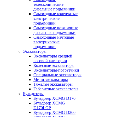
телескопические
дизельные подъемники
Самоходные коленчатые
электрические
подъемники
Самоходные ножничные
дизельные подъемники
Самоходные мачтовые
электрические
подъемники
Экскаваторы
Экскаваторы средней
весовой категории
Колесные экскаваторы
Экскаваторы-погрузчики
Специальные экскаваторы
Мини-экскаваторы
Тяжелые экскаваторы
Габаритные экскаваторы
Бульдозеры
Бульдозер XCMG D170
Бульдозер XCMG
D170LGP
Бульдозер XCMG D260