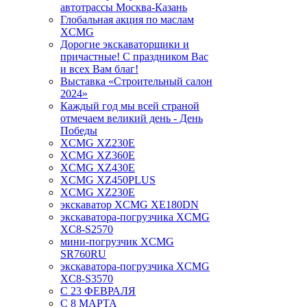
автотрассы Москва-Казань
Глобальная акция по маслам
XCMG
Дорогие экскаваторщики и
причастные! С праздником Вас
и всех Вам благ!
Выставка «Строительный салон
2024»
Каждый год мы всей страной
отмечаем великий день - День
Победы
XCMG XZ230E
XCMG XZ360E
XCMG XZ430E
XCMG XZ450PLUS
XCMG XZ230E
экскаватор XCMG XE180DN
экскаватора-погрузчика XCMG
XC8-S2570
мини-погрузчик XCMG
SR760RU
экскаватора-погрузчика XCMG
XC8-S3570
С 23 ФЕВРАЛЯ
С 8 МАРТА