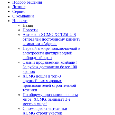
Подбор решения
Лизинг
Сервис
О компании
Новости
Назад
Новости
Автокран XCMG XCT25L4_S
отправлен постоянному клиенту
компании «Афари»
Первый в мире подключаемый к
электросети двухприводной
гибридный кран
Самый продаваемый комбайн!
За рубеж доставлено более 100
кранов
XCMG вошла в топ-3
крупнейших мировых
производителей строительной
техники
По общему признанию во всем
мире! XCMG, занимает 3-е
место в мире!
С помощью спецтехники
XCMG строят участок