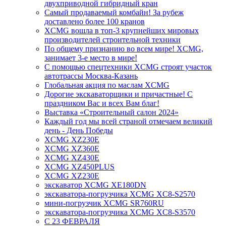
двухприводной гибридный кран
Самый продаваемый комбайн! За рубеж
доставлено более 100 кранов
XCMG вошла в топ-3 крупнейших мировых
производителей строительной техники
По общему признанию во всем мире! XCMG,
занимает 3-е место в мире!
С помощью спецтехники XCMG строят участок
автотрассы Москва-Казань
Глобальная акция по маслам XCMG
Дорогие экскаваторщики и причастные! С
праздником Вас и всех Вам благ!
Выставка «Строительный салон 2024»
Каждый год мы всей страной отмечаем великий
день - День Победы
XCMG XZ230E
XCMG XZ360E
XCMG XZ430E
XCMG XZ450PLUS
XCMG XZ230E
экскаватор XCMG XE180DN
экскаватора-погрузчика XCMG XC8-S2570
мини-погрузчик XCMG SR760RU
экскаватора-погрузчика XCMG XC8-S3570
С 23 ФЕВРАЛЯ