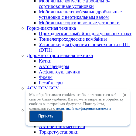
Мобильные конусные дробильно-
сортировочные установки
Мобильные центробежные дробильные
установки с вертикальным валом
Мобильные сортировочные установки
Горно-шахтная техника
Проходческие комбайны для угольных шахт
Тоннелепроходческие комбайны
Установки для бурения с поверхности с ПП
(DTH)
Дорожно-строительная техника
Катки
Автогрейдеры
Асфальтоукладчики
Фрезы
Ресайклеры
АСУ, ГСУ, БСУ
Асфальтосмесительные установки
Мы обрабатываем cookies чтобы пользоваться веб-
Грунтосмесительные установки
сайтом было удобнее. Вы можете запретить обработку
сookies в настройках браузера. Пожалуйста,
Бетоносмесительные установки
ознакомитесь с
политикой конфиденциальности
Бетонное оборудование
Бетонораспределительные стрелы
Принять
Автобетононасосы
Автобетоносмесители
Торкрет-установки