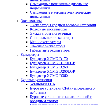
Самоходные ножничные дизельные
подъемники
Самоходные мачтовые электрические
подъемники
Экскаваторы
Экскаваторы средней весовой категории
Колесные экскаваторы
Экскаваторы-погрузчики
Специальные экскаваторы
Мини-экскаваторы
Тяжелые экскаваторы
Габаритные экскаваторы
Бульдозеры
Бульдозер XCMG D170
Бульдозер XCMG D170LGP
Бульдозер XCMG D260
Бульдозер XCMG D260LGP
Бульдозер XCMG D360
Буровые установки
Установки ГНБ
Буровые установки CFA (непрерывного
действия)
Буровые установки с келли-штангой и
обсадным столом