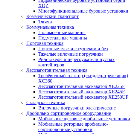
Гидравлические буровые установки серии
XQZ
Многофункциональные буровые установки
Коммерческий транспорт
Тягачи
Коммунальная техника
Поломоечные машины
Подметальные машины
Портовая техника
Портовые тягачи с гузнеком и без
Тяжелые вилочные погрузчики
Ричстакеры и перегружатели пустых
контейнеров
Лесозаготовительная техника
Трелёвочный трактор (скиддер, трелевщик)
XC360
Лесозаготовительный экскаватор XE225F
Лесозаготовительный экскаватор XE245F
Лесозаготовительный экскаватор XE250UF
Складская техника
Вилочные погрузчики электрические
Дробильно-сортировочное оборудование
Мобильные щековые дробильные установки
Мобильные роторные дробильно-
сортировочные установки