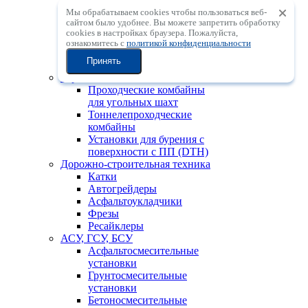
Мобильные
Мы обрабатываем cookies чтобы пользоваться веб-
центробежные
сайтом было удобнее. Вы можете запретить обработку
дробильные установки с
сookies в настройках браузера. Пожалуйста,
вертикальным валом
ознакомитесь с
политикой конфиденциальности
Мобильные
Принять
сортировочные установки
Горно-шахтная техника
Проходческие комбайны
для угольных шахт
Тоннелепроходческие
комбайны
Установки для бурения с
поверхности с ПП (DTH)
Дорожно-строительная техника
Катки
Автогрейдеры
Асфальтоукладчики
Фрезы
Ресайклеры
АСУ, ГСУ, БСУ
Асфальтосмесительные
установки
Грунтосмесительные
установки
Бетоносмесительные