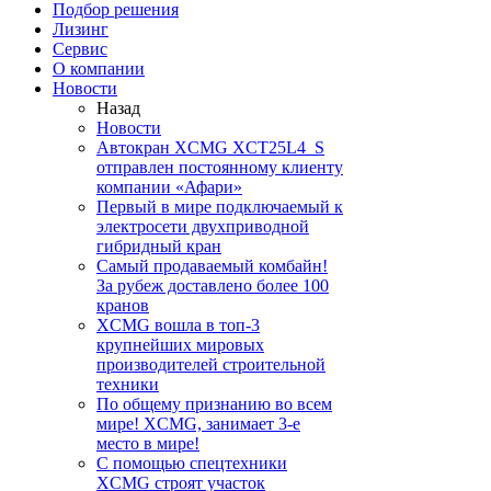
Подбор решения
Лизинг
Сервис
О компании
Новости
Назад
Новости
Автокран XCMG XCT25L4_S
отправлен постоянному клиенту
компании «Афари»
Первый в мире подключаемый к
электросети двухприводной
гибридный кран
Самый продаваемый комбайн!
За рубеж доставлено более 100
кранов
XCMG вошла в топ-3
крупнейших мировых
производителей строительной
техники
По общему признанию во всем
мире! XCMG, занимает 3-е
место в мире!
С помощью спецтехники
XCMG строят участок