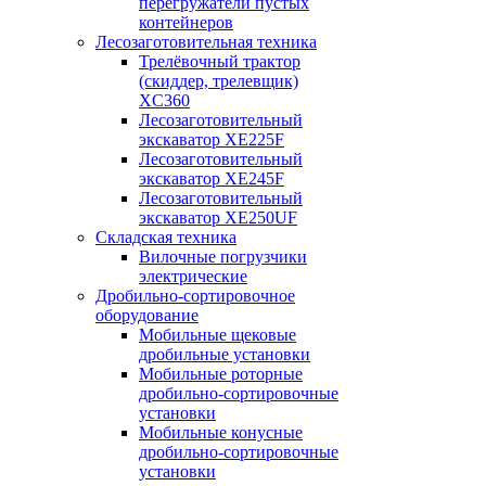
перегружатели пустых
контейнеров
Лесозаготовительная техника
Трелёвочный трактор
(скиддер, трелевщик)
XC360
Лесозаготовительный
экскаватор XE225F
Лесозаготовительный
экскаватор XE245F
Лесозаготовительный
экскаватор XE250UF
Складская техника
Вилочные погрузчики
электрические
Дробильно-сортировочное
оборудование
Мобильные щековые
дробильные установки
Мобильные роторные
дробильно-сортировочные
установки
Мобильные конусные
дробильно-сортировочные
установки