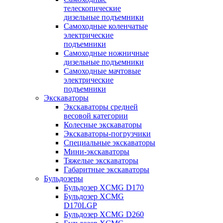
телескопические
дизельные подъемники
Самоходные коленчатые
электрические
подъемники
Самоходные ножничные
дизельные подъемники
Самоходные мачтовые
электрические
подъемники
Экскаваторы
Экскаваторы средней
весовой категории
Колесные экскаваторы
Экскаваторы-погрузчики
Специальные экскаваторы
Мини-экскаваторы
Тяжелые экскаваторы
Габаритные экскаваторы
Бульдозеры
Бульдозер XCMG D170
Бульдозер XCMG
D170LGP
Бульдозер XCMG D260