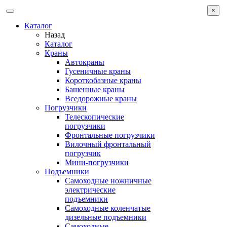
×
Каталог
Назад
Каталог
Краны
Автокраны
Гусеничные краны
Короткобазные краны
Башенные краны
Вcедорожные краны
Погрузчики
Телескопические
погрузчики
Фронтальные погрузчики
Вилочный фронтальный
погрузчик
Мини-погрузчики
Подъемники
Самоходные ножничные
электрические
подъемники
Самоходные коленчатые
дизельные подъемники
Самоходные