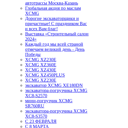
автотрассы Москва-Казань
Глобальная акция по маслам
XCMG
Дорогие экскаваторщики и
причастные! С праздником Вас
и всех Вам благ!
Выставка «Строительный салон
2024»
Каждый год мы всей страной
отмечаем великий день - День
Победы
XCMG XZ230E
XCMG XZ360E
XCMG XZ430E
XCMG XZ450PLUS
XCMG XZ230E
экскаватор XCMG XE180DN
экскаватора-погрузчика XCMG
XC8-S2570
мини-погрузчик XCMG
SR760RU
экскаватора-погрузчика XCMG
XC8-S3570
С 23 ФЕВРАЛЯ
С 8 МАРТА