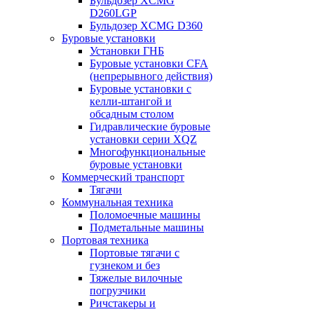
Бульдозер XCMG
D260LGP
Бульдозер XCMG D360
Буровые установки
Установки ГНБ
Буровые установки CFA
(непрерывного действия)
Буровые установки с
келли-штангой и
обсадным столом
Гидравлические буровые
установки серии XQZ
Многофункциональные
буровые установки
Коммерческий транспорт
Тягачи
Коммунальная техника
Поломоечные машины
Подметальные машины
Портовая техника
Портовые тягачи с
гузнеком и без
Тяжелые вилочные
погрузчики
Ричстакеры и