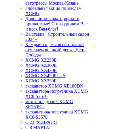
автотрассы Москва-Казань
Глобальная акция по маслам
XCMG
Дорогие экскаваторщики и
причастные! С праздником Вас
и всех Вам благ!
Выставка «Строительный салон
2024»
Каждый год мы всей страной
отмечаем великий день - День
Победы
XCMG XZ230E
XCMG XZ360E
XCMG XZ430E
XCMG XZ450PLUS
XCMG XZ230E
экскаватор XCMG XE180DN
экскаватора-погрузчика XCMG
XC8-S2570
мини-погрузчик XCMG
SR760RU
экскаватора-погрузчика XCMG
XC8-S3570
С 23 ФЕВРАЛЯ
С 8 МАРТА