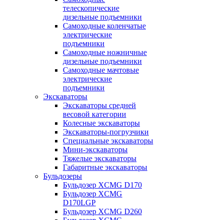
телескопические
дизельные подъемники
Самоходные коленчатые
электрические
подъемники
Самоходные ножничные
дизельные подъемники
Самоходные мачтовые
электрические
подъемники
Экскаваторы
Экскаваторы средней
весовой категории
Колесные экскаваторы
Экскаваторы-погрузчики
Специальные экскаваторы
Мини-экскаваторы
Тяжелые экскаваторы
Габаритные экскаваторы
Бульдозеры
Бульдозер XCMG D170
Бульдозер XCMG
D170LGP
Бульдозер XCMG D260