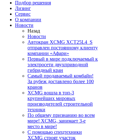
Подбор решения
Лизинг
Сервис
О компании
Новости
Назад
Новости
Автокран XCMG XCT25L4_S
отправлен постоянному клиенту
компании «Афари»
Первый в мире подключаемый к
электросети двухприводной
гибридный кран
Самый продаваемый комбайн!
За рубеж доставлено более 100
кранов
XCMG вошла в топ-3
крупнейших мировых
производителей строительной
техники
По общему признанию во всем
мире! XCMG, занимает 3-е
место в мире!
С помощью спецтехники
XCMG строят участок