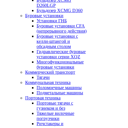
Бульдозер XCMG
D260LGP
Бульдозер XCMG D360
Буровые установки
Установки ГНБ
Буровые установки CFA
(непрерывного действия)
Буровые установки с
келли-штангой и
обсадным столом
Гидравлические буровые
установки серии XQZ
Многофункциональные
буровые установки
Коммерческий транспорт
Тягачи
Коммунальная техника
Поломоечные машины
Подметальные машины
Портовая техника
Портовые тягачи с
гузнеком и без
Тяжелые вилочные
погрузчики
Ричстакеры и