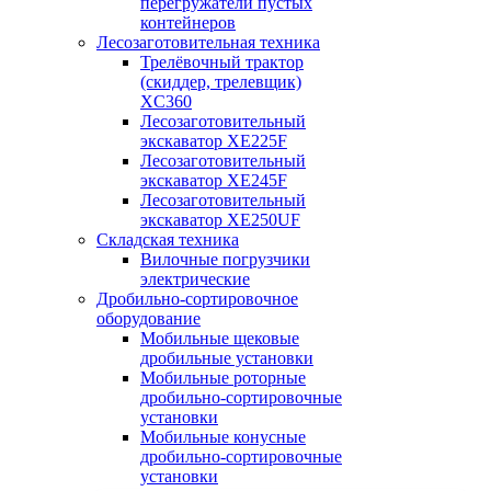
перегружатели пустых
контейнеров
Лесозаготовительная техника
Трелёвочный трактор
(скиддер, трелевщик)
XC360
Лесозаготовительный
экскаватор XE225F
Лесозаготовительный
экскаватор XE245F
Лесозаготовительный
экскаватор XE250UF
Складская техника
Вилочные погрузчики
электрические
Дробильно-сортировочное
оборудование
Мобильные щековые
дробильные установки
Мобильные роторные
дробильно-сортировочные
установки
Мобильные конусные
дробильно-сортировочные
установки