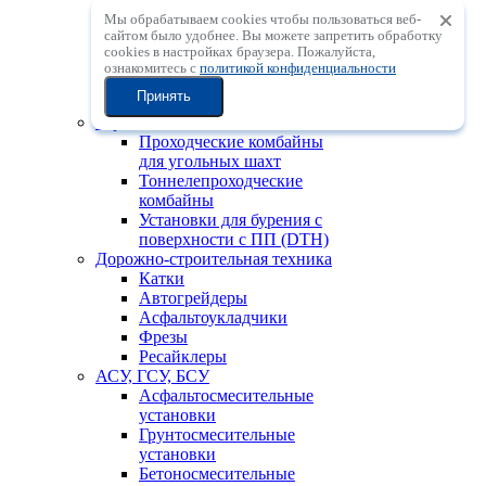
Мобильные
Мы обрабатываем cookies чтобы пользоваться веб-
центробежные
сайтом было удобнее. Вы можете запретить обработку
дробильные установки с
сookies в настройках браузера. Пожалуйста,
вертикальным валом
ознакомитесь с
политикой конфиденциальности
Мобильные
Принять
сортировочные установки
Горно-шахтная техника
Проходческие комбайны
для угольных шахт
Тоннелепроходческие
комбайны
Установки для бурения с
поверхности с ПП (DTH)
Дорожно-строительная техника
Катки
Автогрейдеры
Асфальтоукладчики
Фрезы
Ресайклеры
АСУ, ГСУ, БСУ
Асфальтосмесительные
установки
Грунтосмесительные
установки
Бетоносмесительные