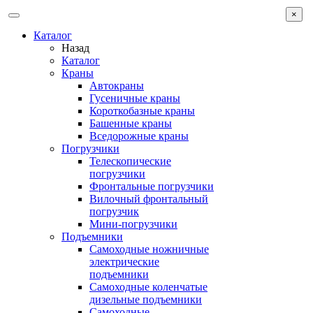
×
Каталог
Назад
Каталог
Краны
Автокраны
Гусеничные краны
Короткобазные краны
Башенные краны
Вcедорожные краны
Погрузчики
Телескопические
погрузчики
Фронтальные погрузчики
Вилочный фронтальный
погрузчик
Мини-погрузчики
Подъемники
Самоходные ножничные
электрические
подъемники
Самоходные коленчатые
дизельные подъемники
Самоходные