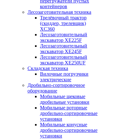
перегружатели пустых
контейнеров
Лесозаготовительная техника
Трелёвочный трактор
(скиддер, трелевщик)
XC360
Лесозаготовительный
экскаватор XE225F
Лесозаготовительный
экскаватор XE245F
Лесозаготовительный
экскаватор XE250UF
Складская техника
Вилочные погрузчики
электрические
Дробильно-сортировочное
оборудование
Мобильные щековые
дробильные установки
Мобильные роторные
дробильно-сортировочные
установки
Мобильные конусные
дробильно-сортировочные
установки