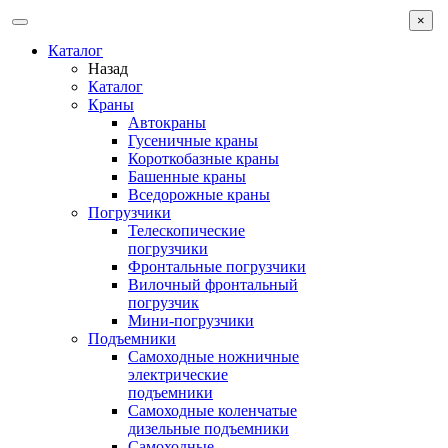
×
Каталог
Назад
Каталог
Краны
Автокраны
Гусеничные краны
Короткобазные краны
Башенные краны
Вcедорожные краны
Погрузчики
Телескопические
погрузчики
Фронтальные погрузчики
Вилочный фронтальный
погрузчик
Мини-погрузчики
Подъемники
Самоходные ножничные
электрические
подъемники
Самоходные коленчатые
дизельные подъемники
Самоходные