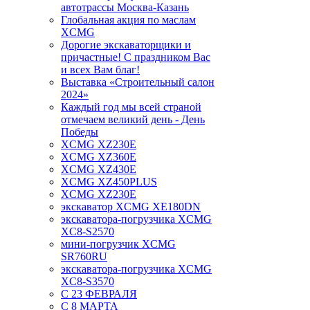
автотрассы Москва-Казань
Глобальная акция по маслам
XCMG
Дорогие экскаваторщики и
причастные! С праздником Вас
и всех Вам благ!
Выставка «Строительный салон
2024»
Каждый год мы всей страной
отмечаем великий день - День
Победы
XCMG XZ230E
XCMG XZ360E
XCMG XZ430E
XCMG XZ450PLUS
XCMG XZ230E
экскаватор XCMG XE180DN
экскаватора-погрузчика XCMG
XC8-S2570
мини-погрузчик XCMG
SR760RU
экскаватора-погрузчика XCMG
XC8-S3570
С 23 ФЕВРАЛЯ
С 8 МАРТА