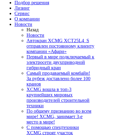
Подбор решения
Лизинг
Сервис
О компании
Новости
Назад
Новости
Автокран XCMG XCT25L4_S
отправлен постоянному клиенту
компании «Афари»
Первый в мире подключаемый к
электросети двухприводной
гибридный кран
Самый продаваемый комбайн!
За рубеж доставлено более 100
кранов
XCMG вошла в топ-3
крупнейших мировых
производителей строительной
техники
По общему признанию во всем
мире! XCMG, занимает 3-е
место в мире!
С помощью спецтехники
XCMG строят участок