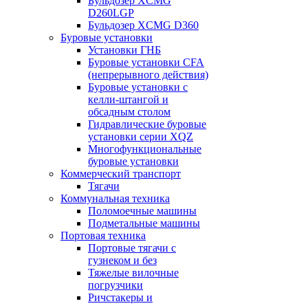
Бульдозер XCMG
D260LGP
Бульдозер XCMG D360
Буровые установки
Установки ГНБ
Буровые установки CFA
(непрерывного действия)
Буровые установки с
келли-штангой и
обсадным столом
Гидравлические буровые
установки серии XQZ
Многофункциональные
буровые установки
Коммерческий транспорт
Тягачи
Коммунальная техника
Поломоечные машины
Подметальные машины
Портовая техника
Портовые тягачи с
гузнеком и без
Тяжелые вилочные
погрузчики
Ричстакеры и