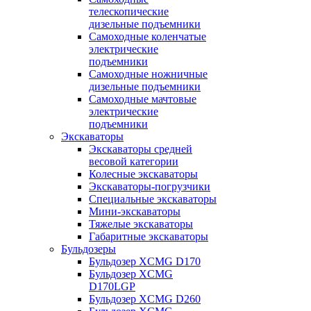
телескопические
дизельные подъемники
Самоходные коленчатые
электрические
подъемники
Самоходные ножничные
дизельные подъемники
Самоходные мачтовые
электрические
подъемники
Экскаваторы
Экскаваторы средней
весовой категории
Колесные экскаваторы
Экскаваторы-погрузчики
Специальные экскаваторы
Мини-экскаваторы
Тяжелые экскаваторы
Габаритные экскаваторы
Бульдозеры
Бульдозер XCMG D170
Бульдозер XCMG
D170LGP
Бульдозер XCMG D260