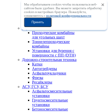
Мобильные
Мы обрабатываем cookies чтобы пользоваться веб-
центробежные
сайтом было удобнее. Вы можете запретить обработку
дробильные установки с
сookies в настройках браузера. Пожалуйста,
вертикальным валом
ознакомитесь с
политикой конфиденциальности
Мобильные
Принять
сортировочные установки
Горно-шахтная техника
Проходческие комбайны
для угольных шахт
Тоннелепроходческие
комбайны
Установки для бурения с
поверхности с ПП (DTH)
Дорожно-строительная техника
Катки
Автогрейдеры
Асфальтоукладчики
Фрезы
Ресайклеры
АСУ, ГСУ, БСУ
Асфальтосмесительные
установки
Грунтосмесительные
установки
Бетоносмесительные