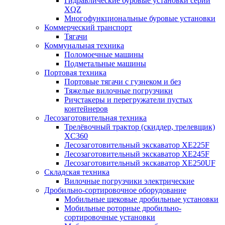
Гидравлические буровые установки серии
XQZ
Многофункциональные буровые установки
Коммерческий транспорт
Тягачи
Коммунальная техника
Поломоечные машины
Подметальные машины
Портовая техника
Портовые тягачи с гузнеком и без
Тяжелые вилочные погрузчики
Ричстакеры и перегружатели пустых
контейнеров
Лесозаготовительная техника
Трелёвочный трактор (скиддер, трелевщик)
XC360
Лесозаготовительный экскаватор XE225F
Лесозаготовительный экскаватор XE245F
Лесозаготовительный экскаватор XE250UF
Складская техника
Вилочные погрузчики электрические
Дробильно-сортировочное оборудование
Мобильные щековые дробильные установки
Мобильные роторные дробильно-
сортировочные установки