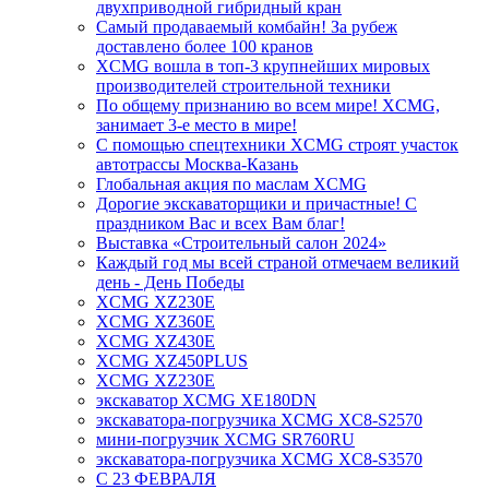
двухприводной гибридный кран
Самый продаваемый комбайн! За рубеж
доставлено более 100 кранов
XCMG вошла в топ-3 крупнейших мировых
производителей строительной техники
По общему признанию во всем мире! XCMG,
занимает 3-е место в мире!
С помощью спецтехники XCMG строят участок
автотрассы Москва-Казань
Глобальная акция по маслам XCMG
Дорогие экскаваторщики и причастные! С
праздником Вас и всех Вам благ!
Выставка «Строительный салон 2024»
Каждый год мы всей страной отмечаем великий
день - День Победы
XCMG XZ230E
XCMG XZ360E
XCMG XZ430E
XCMG XZ450PLUS
XCMG XZ230E
экскаватор XCMG XE180DN
экскаватора-погрузчика XCMG XC8-S2570
мини-погрузчик XCMG SR760RU
экскаватора-погрузчика XCMG XC8-S3570
С 23 ФЕВРАЛЯ