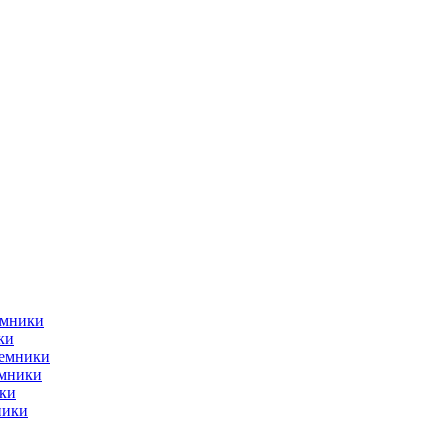
емники
ки
ъемники
емники
ки
ники