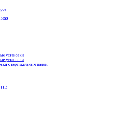
еров
XC360
ые установки
ые установки
вки с вертикальным валом
DTH)