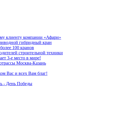
му клиенту компании «Афари»
приводной гибридный кран
более 100 кранов
дителей строительной техники
т 3-е место в мире!
отрассы Москва-Казань
ом Вас и всех Вам благ!
ь - День Победы