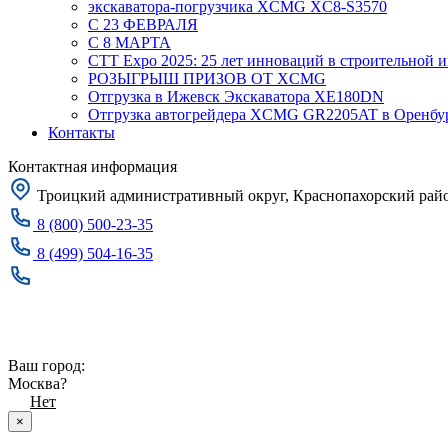
экскаватора-погрузчика XCMG XC8-S3570
С 23 ФЕВРАЛЯ
С 8 МАРТА
CTT Expo 2025: 25 лет инноваций в строительной 
РОЗЫГРЫШ ПРИЗОВ ОТ XCMG
Отгрузка в Ижевск Экскаватора XE180DN
Отгрузка автогрейдера XCMG GR2205AT в Оренбу
Контакты
Контактная информация
Троицкий административный округ, Краснопахорский район
8 (800) 500-23-35
8 (499) 504-16-35
Заказать звонок
Москва
Ваш город:
Москва?
Да
Нет
×