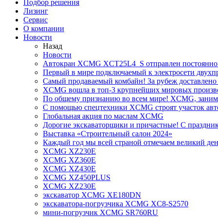
Подбор решения
Лизинг
Сервис
О компании
Новости
Назад
Новости
Автокран XCMG XCT25L4_S отправлен постоянно
Первый в мире подключаемый к электросети двух
Самый продаваемый комбайн! За рубеж доставлено 
XCMG вошла в топ-3 крупнейших мировых произво
По общему признанию во всем мире! XCMG, занимае
С помощью спецтехники XCMG строят участок авт
Глобальная акция по маслам XCMG
Дорогие экскаваторщики и причастные! С праздник
Выставка «Строительный салон 2024»
Каждый год мы всей страной отмечаем великий ден
XCMG XZ230E
XCMG XZ360E
XCMG XZ430E
XCMG XZ450PLUS
XCMG XZ230E
экскаватор XCMG XE180DN
экскаватора-погрузчика XCMG XC8-S2570
мини-погрузчик XCMG SR760RU