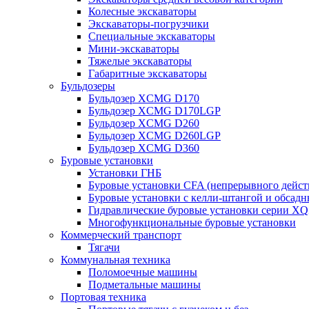
Колесные экскаваторы
Экскаваторы-погрузчики
Специальные экскаваторы
Мини-экскаваторы
Тяжелые экскаваторы
Габаритные экскаваторы
Бульдозеры
Бульдозер XCMG D170
Бульдозер XCMG D170LGP
Бульдозер XCMG D260
Бульдозер XCMG D260LGP
Бульдозер XCMG D360
Буровые установки
Установки ГНБ
Буровые установки CFA (непрерывного дейст
Буровые установки с келли-штангой и обсад
Гидравлические буровые установки серии X
Многофункциональные буровые установки
Коммерческий транспорт
Тягачи
Коммунальная техника
Поломоечные машины
Подметальные машины
Портовая техника