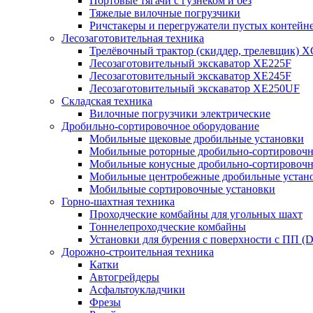
Портовые тягачи с гузнеком и без
Тяжелые вилочные погрузчики
Ричстакеры и перегружатели пустых контейн
Лесозаготовительная техника
Трелёвочный трактор (скиддер, трелевщик) 
Лесозаготовительный экскаватор XE225F
Лесозаготовительный экскаватор XE245F
Лесозаготовительный экскаватор XE250UF
Складская техника
Вилочные погрузчики электрические
Дробильно-сортировочное оборудование
Мобильные щековые дробильные установки
Мобильные роторные дробильно-сортировочн
Мобильные конусные дробильно-сортировочн
Мобильные центробежные дробильные устано
Мобильные сортировочные установки
Горно-шахтная техника
Проходческие комбайны для угольных шахт
Тоннелепроходческие комбайны
Установки для бурения с поверхности с ПП (
Дорожно-строительная техника
Катки
Автогрейдеры
Асфальтоукладчики
Фрезы