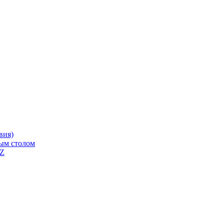
вия)
ным столом
QZ