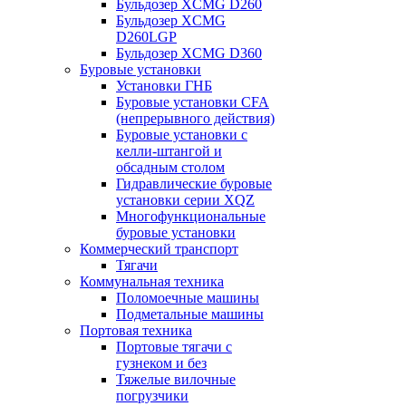
Бульдозер XCMG D260
Бульдозер XCMG
D260LGP
Бульдозер XCMG D360
Буровые установки
Установки ГНБ
Буровые установки CFA
(непрерывного действия)
Буровые установки с
келли-штангой и
обсадным столом
Гидравлические буровые
установки серии XQZ
Многофункциональные
буровые установки
Коммерческий транспорт
Тягачи
Коммунальная техника
Поломоечные машины
Подметальные машины
Портовая техника
Портовые тягачи с
гузнеком и без
Тяжелые вилочные
погрузчики