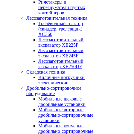
Ричстакеры и
перегружатели пустых
контейнеров
Лесозаготовительная техника
Трелёвочный трактор
(скиддер, трелевщик)
XC360
Лесозаготовительный
экскаватор XE225F
Лесозаготовительный
экскаватор XE245F
Лесозаготовительный
экскаватор XE250UF
Складская техника
Вилочные погрузчики
электрические
Дробильно-сортировочное
оборудование
Мобильные щековые
дробильные установки
Мобильные роторные
дробильно-сортировочные
установки
Мобильные конусные
дробильно-сортировочные