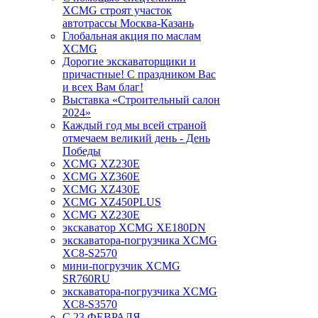
XCMG строят участок
автотрассы Москва-Казань
Глобальная акция по маслам
XCMG
Дорогие экскаваторщики и
причастные! С праздником Вас
и всех Вам благ!
Выставка «Строительный салон
2024»
Каждый год мы всей страной
отмечаем великий день - День
Победы
XCMG XZ230E
XCMG XZ360E
XCMG XZ430E
XCMG XZ450PLUS
XCMG XZ230E
экскаватор XCMG XE180DN
экскаватора-погрузчика XCMG
XC8-S2570
мини-погрузчик XCMG
SR760RU
экскаватора-погрузчика XCMG
XC8-S3570
С 23 ФЕВРАЛЯ