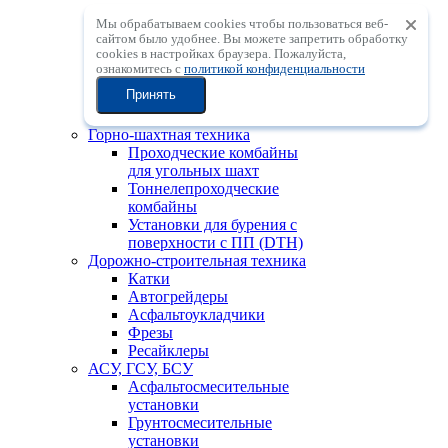
установки
Мы обрабатываем cookies чтобы пользоваться веб-
Мобильные
сайтом было удобнее. Вы можете запретить обработку
центробежные
сookies в настройках браузера. Пожалуйста,
дробильные установки с
ознакомитесь с
политикой конфиденциальности
вертикальным валом
Принять
Мобильные
сортировочные установки
Горно-шахтная техника
Проходческие комбайны
для угольных шахт
Тоннелепроходческие
комбайны
Установки для бурения с
поверхности с ПП (DTH)
Дорожно-строительная техника
Катки
Автогрейдеры
Асфальтоукладчики
Фрезы
Ресайклеры
АСУ, ГСУ, БСУ
Асфальтосмесительные
установки
Грунтосмесительные
установки