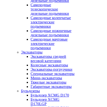
дизельные подъемники
Самоходные
телескопические
дизельные подъемники
Самоходные коленчатые
электрические
подъемники
Самоходные ножничные
дизельные подъемники
Самоходные мачтовые
электрические
подъемники
Экскаваторы
Экскаваторы средней
весовой категории
Колесные экскаваторы
Экскаваторы-погрузчики
Специальные экскаваторы
Мини-экскаваторы
Тяжелые экскаваторы
Габаритные экскаваторы
Бульдозеры
Бульдозер XCMG D170
Бульдозер XCMG
D170LGP