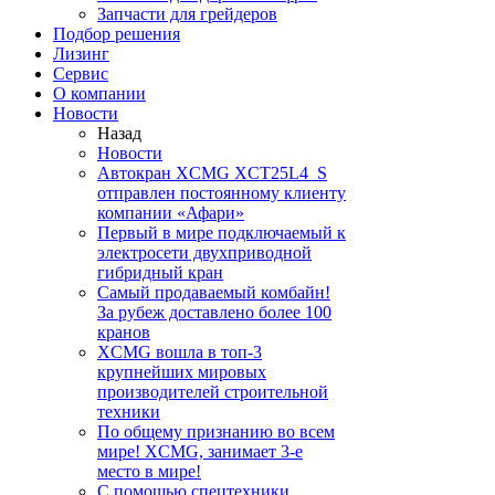
Запчасти для грейдеров
Подбор решения
Лизинг
Сервис
О компании
Новости
Назад
Новости
Автокран XCMG XCT25L4_S
отправлен постоянному клиенту
компании «Афари»
Первый в мире подключаемый к
электросети двухприводной
гибридный кран
Самый продаваемый комбайн!
За рубеж доставлено более 100
кранов
XCMG вошла в топ-3
крупнейших мировых
производителей строительной
техники
По общему признанию во всем
мире! XCMG, занимает 3-е
место в мире!
С помощью спецтехники