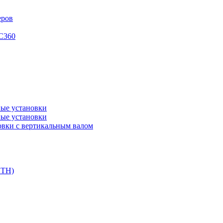
еров
XC360
ые установки
ые установки
вки с вертикальным валом
DTH)