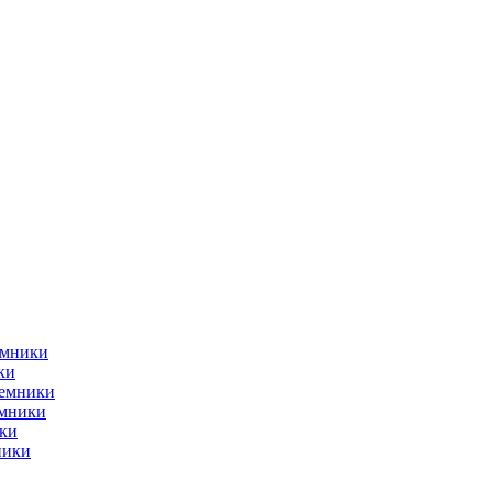
емники
ки
ъемники
емники
ки
ники