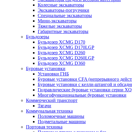
Колесные экскаваторы
Экскаваторы-погрузчики
Специальные экскаваторы
Мини-экскаваторы
Тяжелые экскаваторы
Габаритные экскаваторы
Бульдозеры
Бульдозер XCMG D170
Бульдозер XCMG D170LGP
Бульдозер XCMG D260
Бульдозер XCMG D260LGP
Бульдозер XCMG D360
Буровые установки
Установки ГНБ
Буровые установки CFA (непрерывного дейст
Буровые установки с келли-штангой и обсад
Гидравлические буровые установки серии X
Многофункциональные буровые установки
Коммерческий транспорт
Тягачи
Коммунальная техника
Поломоечные машины
Подметальные машины
Портовая техника