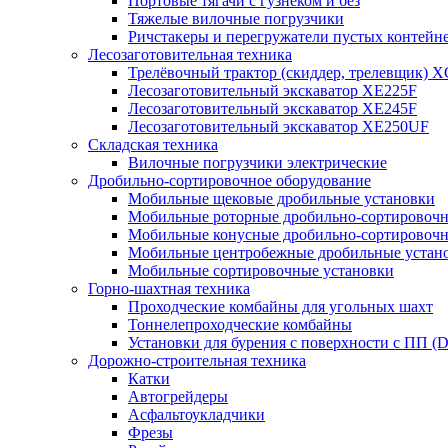
Портовые тягачи с гузнеком и без
Тяжелые вилочные погрузчики
Ричстакеры и перегружатели пустых контейн
Лесозаготовительная техника
Трелёвочный трактор (скиддер, трелевщик) 
Лесозаготовительный экскаватор XE225F
Лесозаготовительный экскаватор XE245F
Лесозаготовительный экскаватор XE250UF
Складская техника
Вилочные погрузчики электрические
Дробильно-сортировочное оборудование
Мобильные щековые дробильные установки
Мобильные роторные дробильно-сортировочн
Мобильные конусные дробильно-сортировочн
Мобильные центробежные дробильные устано
Мобильные сортировочные установки
Горно-шахтная техника
Проходческие комбайны для угольных шахт
Тоннелепроходческие комбайны
Установки для бурения с поверхности с ПП (
Дорожно-строительная техника
Катки
Автогрейдеры
Асфальтоукладчики
Фрезы