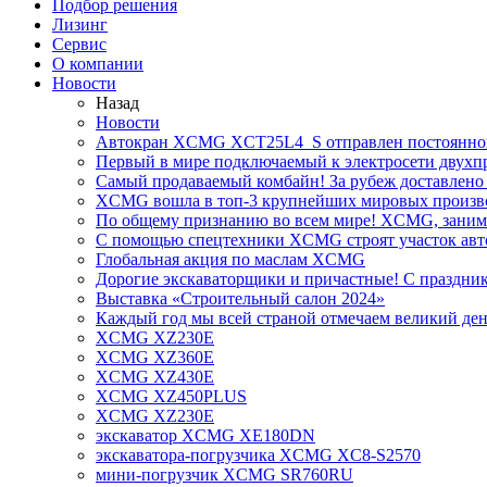
Подбор решения
Лизинг
Сервис
О компании
Новости
Назад
Новости
Автокран XCMG XCT25L4_S отправлен постоянно
Первый в мире подключаемый к электросети двух
Самый продаваемый комбайн! За рубеж доставлено 
XCMG вошла в топ-3 крупнейших мировых произво
По общему признанию во всем мире! XCMG, занимае
С помощью спецтехники XCMG строят участок авт
Глобальная акция по маслам XCMG
Дорогие экскаваторщики и причастные! С праздник
Выставка «Строительный салон 2024»
Каждый год мы всей страной отмечаем великий ден
XCMG XZ230E
XCMG XZ360E
XCMG XZ430E
XCMG XZ450PLUS
XCMG XZ230E
экскаватор XCMG XE180DN
экскаватора-погрузчика XCMG XC8-S2570
мини-погрузчик XCMG SR760RU