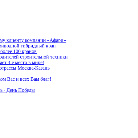
му клиенту компании «Афари»
приводной гибридный кран
более 100 кранов
дителей строительной техники
т 3-е место в мире!
отрассы Москва-Казань
ом Вас и всех Вам благ!
ь - День Победы