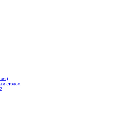
вия)
ным столом
QZ