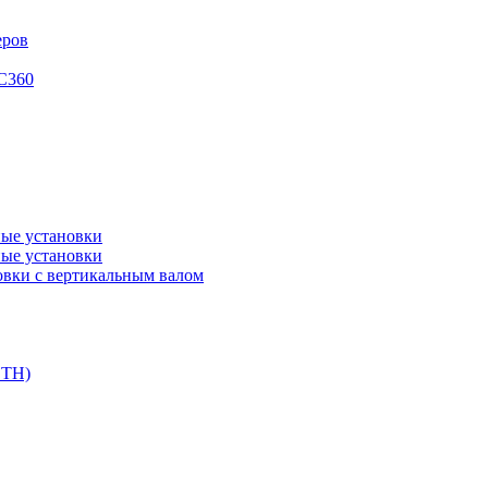
еров
XC360
ые установки
ые установки
вки с вертикальным валом
DTH)