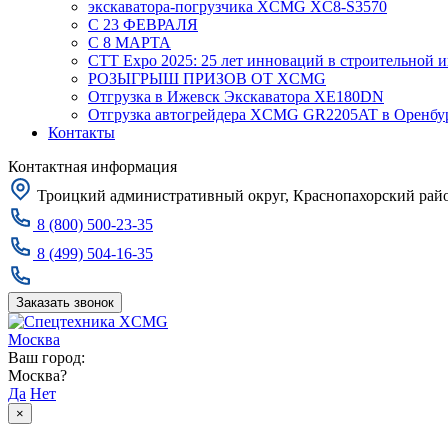
экскаватора-погрузчика XCMG XC8-S3570
С 23 ФЕВРАЛЯ
С 8 МАРТА
CTT Expo 2025: 25 лет инноваций в строительной 
РОЗЫГРЫШ ПРИЗОВ ОТ XCMG
Отгрузка в Ижевск Экскаватора XE180DN
Отгрузка автогрейдера XCMG GR2205AT в Оренбу
Контакты
Контактная информация
Троицкий административный округ, Краснопахорский район
8 (800) 500-23-35
8 (499) 504-16-35
Заказать звонок
Москва
Ваш город:
Москва?
Да
Нет
×