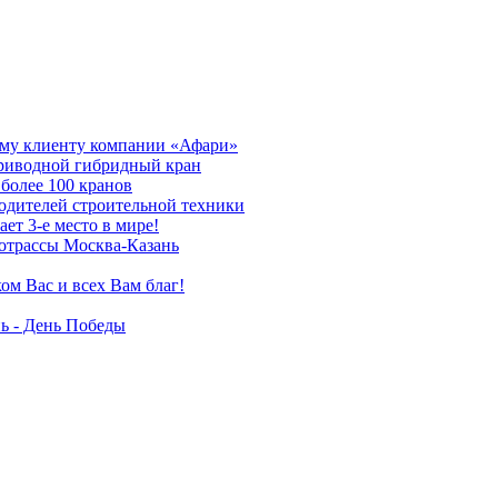
му клиенту компании «Афари»
приводной гибридный кран
более 100 кранов
дителей строительной техники
т 3-е место в мире!
отрассы Москва-Казань
ом Вас и всех Вам благ!
ь - День Победы