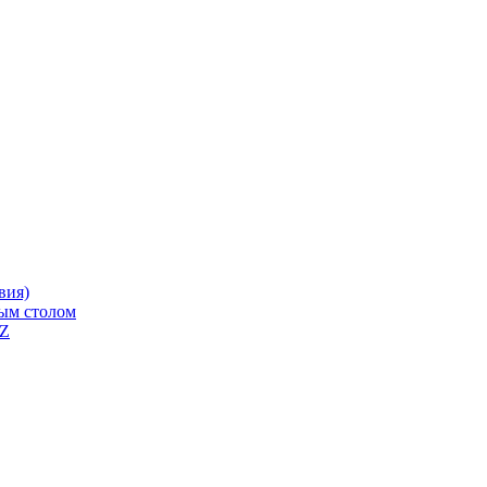
вия)
ным столом
QZ