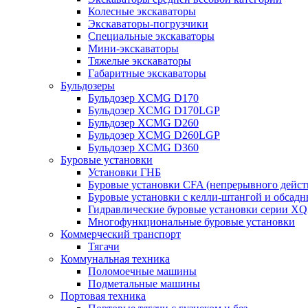
Колесные экскаваторы
Экскаваторы-погрузчики
Специальные экскаваторы
Мини-экскаваторы
Тяжелые экскаваторы
Габаритные экскаваторы
Бульдозеры
Бульдозер XCMG D170
Бульдозер XCMG D170LGP
Бульдозер XCMG D260
Бульдозер XCMG D260LGP
Бульдозер XCMG D360
Буровые установки
Установки ГНБ
Буровые установки CFA (непрерывного дейст
Буровые установки с келли-штангой и обсад
Гидравлические буровые установки серии X
Многофункциональные буровые установки
Коммерческий транспорт
Тягачи
Коммунальная техника
Поломоечные машины
Подметальные машины
Портовая техника