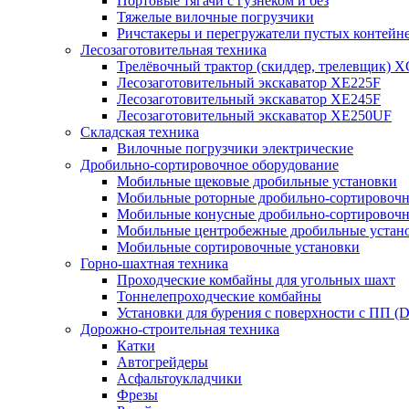
Портовые тягачи с гузнеком и без
Тяжелые вилочные погрузчики
Ричстакеры и перегружатели пустых контейн
Лесозаготовительная техника
Трелёвочный трактор (скиддер, трелевщик) 
Лесозаготовительный экскаватор XE225F
Лесозаготовительный экскаватор XE245F
Лесозаготовительный экскаватор XE250UF
Складская техника
Вилочные погрузчики электрические
Дробильно-сортировочное оборудование
Мобильные щековые дробильные установки
Мобильные роторные дробильно-сортировочн
Мобильные конусные дробильно-сортировочн
Мобильные центробежные дробильные устано
Мобильные сортировочные установки
Горно-шахтная техника
Проходческие комбайны для угольных шахт
Тоннелепроходческие комбайны
Установки для бурения с поверхности с ПП (
Дорожно-строительная техника
Катки
Автогрейдеры
Асфальтоукладчики
Фрезы