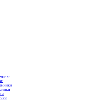
емники
ки
ъемники
емники
ки
ники