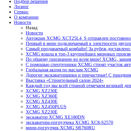
Подбор решения
Лизинг
Сервис
О компании
Новости
Назад
Новости
Автокран XCMG XCT25L4_S отправлен постоянно
Первый в мире подключаемый к электросети двух
Самый продаваемый комбайн! За рубеж доставлено 
XCMG вошла в топ-3 крупнейших мировых произво
По общему признанию во всем мире! XCMG, занимае
С помощью спецтехники XCMG строят участок авт
Глобальная акция по маслам XCMG
Дорогие экскаваторщики и причастные! С праздник
Выставка «Строительный салон 2024»
Каждый год мы всей страной отмечаем великий ден
XCMG XZ230E
XCMG XZ360E
XCMG XZ430E
XCMG XZ450PLUS
XCMG XZ230E
экскаватор XCMG XE180DN
экскаватора-погрузчика XCMG XC8-S2570
мини-погрузчик XCMG SR760RU