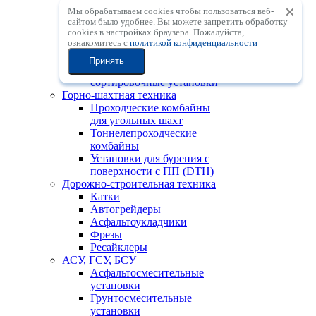
установки
Мы обрабатываем cookies чтобы пользоваться веб-
Мобильные
сайтом было удобнее. Вы можете запретить обработку
центробежные
сookies в настройках браузера. Пожалуйста,
ознакомитесь с
политикой конфиденциальности
дробильные установки с
вертикальным валом
Принять
Мобильные
сортировочные установки
Горно-шахтная техника
Проходческие комбайны
для угольных шахт
Тоннелепроходческие
комбайны
Установки для бурения с
поверхности с ПП (DTH)
Дорожно-строительная техника
Катки
Автогрейдеры
Асфальтоукладчики
Фрезы
Ресайклеры
АСУ, ГСУ, БСУ
Асфальтосмесительные
установки
Грунтосмесительные
установки