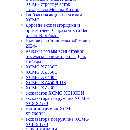
XCMG строят участок
автотрассы Москва-Казань
Глобальная акция по маслам
XCMG
Дорогие экскаваторщики и
причастные! С праздником Вас
и всех Вам благ!
Выставка «Строительный салон
2024»
Каждый год мы всей страной
отмечаем великий день - День
Победы
XCMG XZ230E
XCMG XZ360E
XCMG XZ430E
XCMG XZ450PLUS
XCMG XZ230E
экскаватор XCMG XE180DN
экскаватора-погрузчика XCMG
XC8-S2570
мини-погрузчик XCMG
SR760RU
экскаватора-погрузчика XCMG
XC8-S3570
С 23 ФЕВРАЛЯ