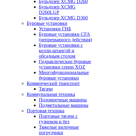
Бульдозер XCMG D260
Бульдозер XCMG
D260LGP
Бульдозер XCMG D360
Буровые установки
Установки ГНБ
Буровые установки CFA
(непрерывного действия)
Буровые установки с
келли-штангой и
обсадным столом
Гидравлические буровые
установки серии XQZ
Многофункциональные
буровые установки
Коммерческий транспорт
Тягачи
Коммунальная техника
Поломоечные машины
Подметальные машины
Портовая техника
Портовые тягачи с
гузнеком и без
Тяжелые вилочные
погрузчики