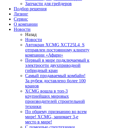
Запчасти для грейдеров
Подбор решения
Лизинг
Сервис
О компании
Новости
Назад
Новости
Автокран XCMG XCT25L4_S
отправлен постоянному клиенту
компании «Афари»
Первый в мире подключаемый к
электросети двухприводной
гибридный кран
Самый продаваемый комбайн!
За рубеж доставлено более 100
кранов
XCMG вошла в топ-3
крупнейших мировых
производителей строительной
техники
По общему признанию во всем
мире! XCMG, занимает 3-е
место в мире!
С помощью спецтехники