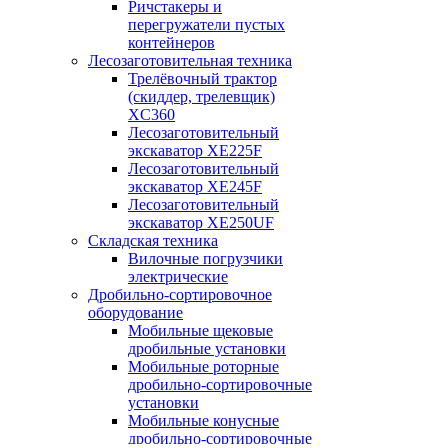
Ричстакеры и
перегружатели пустых
контейнеров
Лесозаготовительная техника
Трелёвочный трактор
(скиддер, трелевщик)
XC360
Лесозаготовительный
экскаватор XE225F
Лесозаготовительный
экскаватор XE245F
Лесозаготовительный
экскаватор XE250UF
Складская техника
Вилочные погрузчики
электрические
Дробильно-сортировочное
оборудование
Мобильные щековые
дробильные установки
Мобильные роторные
дробильно-сортировочные
установки
Мобильные конусные
дробильно-сортировочные