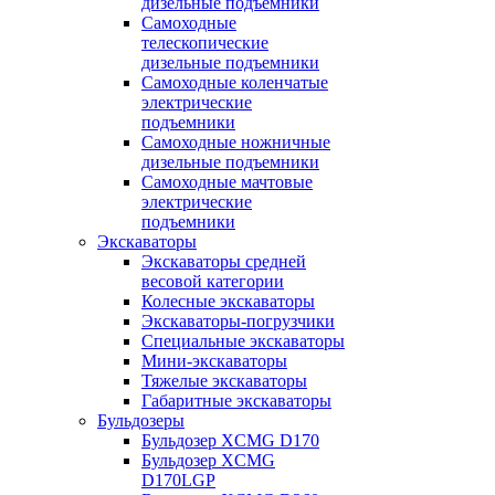
дизельные подъемники
Самоходные
телескопические
дизельные подъемники
Самоходные коленчатые
электрические
подъемники
Самоходные ножничные
дизельные подъемники
Самоходные мачтовые
электрические
подъемники
Экскаваторы
Экскаваторы средней
весовой категории
Колесные экскаваторы
Экскаваторы-погрузчики
Специальные экскаваторы
Мини-экскаваторы
Тяжелые экскаваторы
Габаритные экскаваторы
Бульдозеры
Бульдозер XCMG D170
Бульдозер XCMG
D170LGP