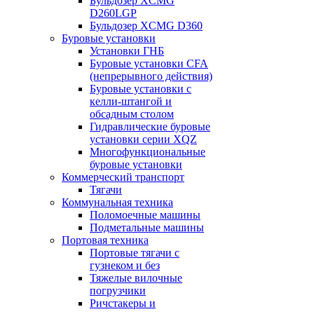
Бульдозер XCMG
D260LGP
Бульдозер XCMG D360
Буровые установки
Установки ГНБ
Буровые установки CFA
(непрерывного действия)
Буровые установки с
келли-штангой и
обсадным столом
Гидравлические буровые
установки серии XQZ
Многофункциональные
буровые установки
Коммерческий транспорт
Тягачи
Коммунальная техника
Поломоечные машины
Подметальные машины
Портовая техника
Портовые тягачи с
гузнеком и без
Тяжелые вилочные
погрузчики
Ричстакеры и