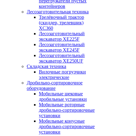
перегружатели пустых
контейнеров
Лесозаготовительная техника
Трелёвочный трактор
(скиддер, трелевщик)
XC360
Лесозаготовительный
экскаватор XE225F
Лесозаготовительный
экскаватор XE245F
Лесозаготовительный
экскаватор XE250UF
Складская техника
Вилочные погрузчики
электрические
Дробильно-сортировочное
оборудование
Мобильные щековые
дробильные установки
Мобильные роторные
дробильно-сортировочные
установки
Мобильные конусные
дробильно-сортировочные
установки