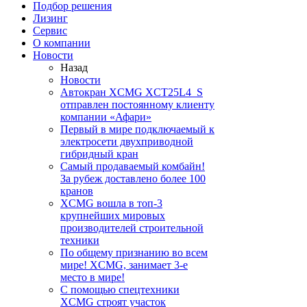
Подбор решения
Лизинг
Сервис
О компании
Новости
Назад
Новости
Автокран XCMG XCT25L4_S
отправлен постоянному клиенту
компании «Афари»
Первый в мире подключаемый к
электросети двухприводной
гибридный кран
Самый продаваемый комбайн!
За рубеж доставлено более 100
кранов
XCMG вошла в топ-3
крупнейших мировых
производителей строительной
техники
По общему признанию во всем
мире! XCMG, занимает 3-е
место в мире!
С помощью спецтехники
XCMG строят участок