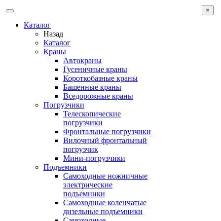
×
Каталог
Назад
Каталог
Краны
Автокраны
Гусеничные краны
Короткобазные краны
Башенные краны
Вcедорожные краны
Погрузчики
Телескопические
погрузчики
Фронтальные погрузчики
Вилочный фронтальный
погрузчик
Мини-погрузчики
Подъемники
Самоходные ножничные
электрические
подъемники
Самоходные коленчатые
дизельные подъемники
Самоходные