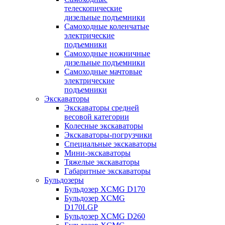
телескопические
дизельные подъемники
Самоходные коленчатые
электрические
подъемники
Самоходные ножничные
дизельные подъемники
Самоходные мачтовые
электрические
подъемники
Экскаваторы
Экскаваторы средней
весовой категории
Колесные экскаваторы
Экскаваторы-погрузчики
Специальные экскаваторы
Мини-экскаваторы
Тяжелые экскаваторы
Габаритные экскаваторы
Бульдозеры
Бульдозер XCMG D170
Бульдозер XCMG
D170LGP
Бульдозер XCMG D260