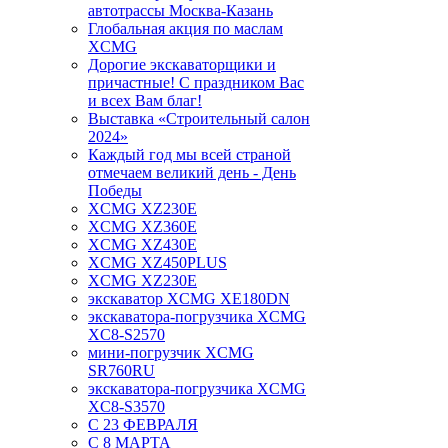
автотрассы Москва-Казань
Глобальная акция по маслам
XCMG
Дорогие экскаваторщики и
причастные! С праздником Вас
и всех Вам благ!
Выставка «Строительный салон
2024»
Каждый год мы всей страной
отмечаем великий день - День
Победы
XCMG XZ230E
XCMG XZ360E
XCMG XZ430E
XCMG XZ450PLUS
XCMG XZ230E
экскаватор XCMG XE180DN
экскаватора-погрузчика XCMG
XC8-S2570
мини-погрузчик XCMG
SR760RU
экскаватора-погрузчика XCMG
XC8-S3570
С 23 ФЕВРАЛЯ
С 8 МАРТА