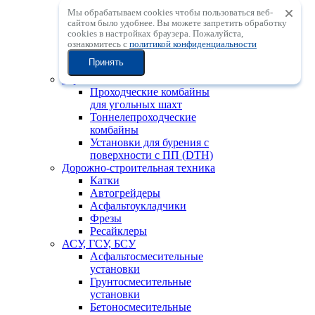
Мобильные
Мы обрабатываем cookies чтобы пользоваться веб-
центробежные
сайтом было удобнее. Вы можете запретить обработку
дробильные установки с
сookies в настройках браузера. Пожалуйста,
вертикальным валом
ознакомитесь с
политикой конфиденциальности
Мобильные
Принять
сортировочные установки
Горно-шахтная техника
Проходческие комбайны
для угольных шахт
Тоннелепроходческие
комбайны
Установки для бурения с
поверхности с ПП (DTH)
Дорожно-строительная техника
Катки
Автогрейдеры
Асфальтоукладчики
Фрезы
Ресайклеры
АСУ, ГСУ, БСУ
Асфальтосмесительные
установки
Грунтосмесительные
установки
Бетоносмесительные