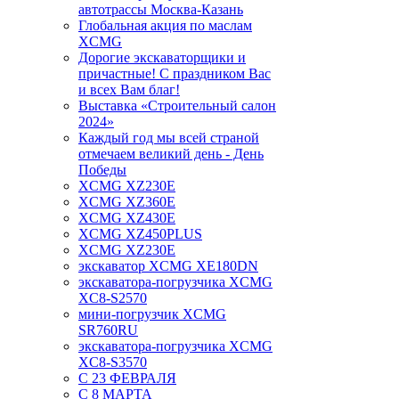
автотрассы Москва-Казань
Глобальная акция по маслам
XCMG
Дорогие экскаваторщики и
причастные! С праздником Вас
и всех Вам благ!
Выставка «Строительный салон
2024»
Каждый год мы всей страной
отмечаем великий день - День
Победы
XCMG XZ230E
XCMG XZ360E
XCMG XZ430E
XCMG XZ450PLUS
XCMG XZ230E
экскаватор XCMG XE180DN
экскаватора-погрузчика XCMG
XC8-S2570
мини-погрузчик XCMG
SR760RU
экскаватора-погрузчика XCMG
XC8-S3570
С 23 ФЕВРАЛЯ
С 8 МАРТА