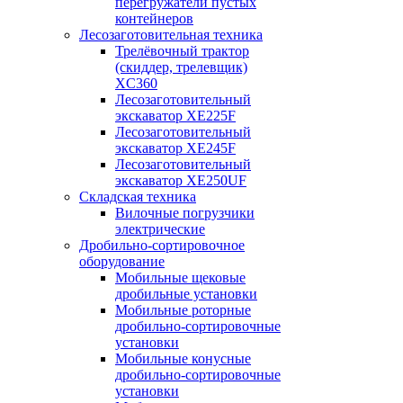
перегружатели пустых
контейнеров
Лесозаготовительная техника
Трелёвочный трактор
(скиддер, трелевщик)
XC360
Лесозаготовительный
экскаватор XE225F
Лесозаготовительный
экскаватор XE245F
Лесозаготовительный
экскаватор XE250UF
Складская техника
Вилочные погрузчики
электрические
Дробильно-сортировочное
оборудование
Мобильные щековые
дробильные установки
Мобильные роторные
дробильно-сортировочные
установки
Мобильные конусные
дробильно-сортировочные
установки