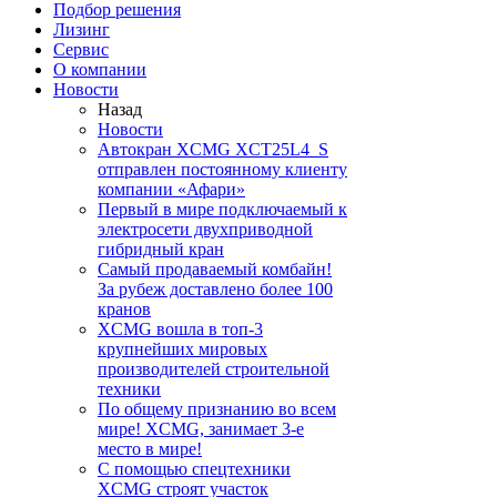
Подбор решения
Лизинг
Сервис
О компании
Новости
Назад
Новости
Автокран XCMG XCT25L4_S
отправлен постоянному клиенту
компании «Афари»
Первый в мире подключаемый к
электросети двухприводной
гибридный кран
Самый продаваемый комбайн!
За рубеж доставлено более 100
кранов
XCMG вошла в топ-3
крупнейших мировых
производителей строительной
техники
По общему признанию во всем
мире! XCMG, занимает 3-е
место в мире!
С помощью спецтехники
XCMG строят участок