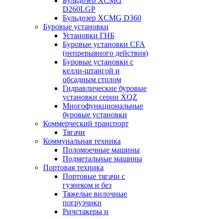
Бульдозер XCMG
D260LGP
Бульдозер XCMG D360
Буровые установки
Установки ГНБ
Буровые установки CFA
(непрерывного действия)
Буровые установки с
келли-штангой и
обсадным столом
Гидравлические буровые
установки серии XQZ
Многофункциональные
буровые установки
Коммерческий транспорт
Тягачи
Коммунальная техника
Поломоечные машины
Подметальные машины
Портовая техника
Портовые тягачи с
гузнеком и без
Тяжелые вилочные
погрузчики
Ричстакеры и