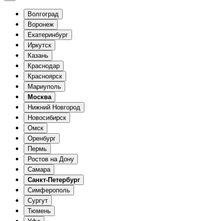
Волгоград
Воронеж
Екатеринбург
Иркутск
Казань
Краснодар
Красноярск
Мариуполь
Москва
Нижний Новгород
Новосибирск
Омск
Оренбург
Пермь
Ростов на Дону
Самара
Санкт-Петербург
Симферополь
Сургут
Тюмень