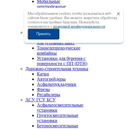
Мобильные
центробежные
дробильные установки с
Мы обрабатываем cookies чтобы пользоваться веб-
вертикальным валом
сайтом было удобнее. Вы можете запретить обработку
Мобильные
сookies в настройках браузера. Пожалуйста,
ознакомитесь с
политикой конфиденциальности
сортировочные установки
Горно-шахтная техника
Принять
Проходческие комбайны
для угольных шахт
Тоннелепроходческие
комбайны
Установки для бурения с
поверхности с ПП (DTH)
Дорожно-строительная техника
Катки
Автогрейдеры
Асфальтоукладчики
Фрезы
Ресайклеры
АСУ, ГСУ, БСУ
Асфальтосмесительные
установки
Грунтосмесительные
установки
Бетоносмесительные