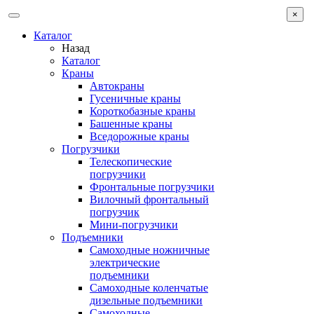
×
Каталог
Назад
Каталог
Краны
Автокраны
Гусеничные краны
Короткобазные краны
Башенные краны
Вcедорожные краны
Погрузчики
Телескопические
погрузчики
Фронтальные погрузчики
Вилочный фронтальный
погрузчик
Мини-погрузчики
Подъемники
Самоходные ножничные
электрические
подъемники
Самоходные коленчатые
дизельные подъемники
Самоходные