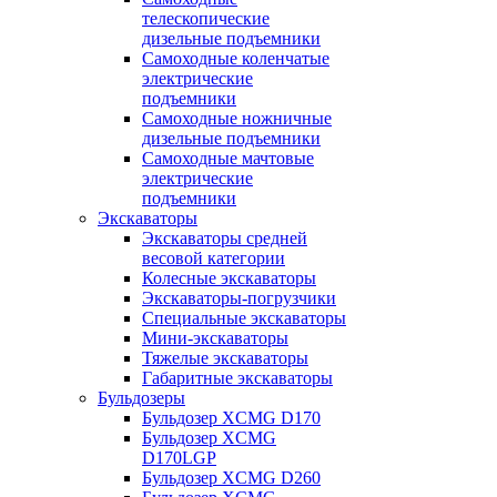
телескопические
дизельные подъемники
Самоходные коленчатые
электрические
подъемники
Самоходные ножничные
дизельные подъемники
Самоходные мачтовые
электрические
подъемники
Экскаваторы
Экскаваторы средней
весовой категории
Колесные экскаваторы
Экскаваторы-погрузчики
Специальные экскаваторы
Мини-экскаваторы
Тяжелые экскаваторы
Габаритные экскаваторы
Бульдозеры
Бульдозер XCMG D170
Бульдозер XCMG
D170LGP
Бульдозер XCMG D260