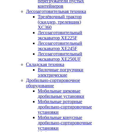
перегружатели пустых
контейнеров
Лесозаготовительная техника
Трелёвочный трактор
(скиддер, трелевщик)
XC360
Лесозаготовительный
экскаватор XE225F
Лесозаготовительный
экскаватор XE245F
Лесозаготовительный
экскаватор XE250UF
Складская техника
Вилочные погрузчики
электрические
Дробильно-сортировочное
оборудование
Мобильные щековые
дробильные установки
Мобильные роторные
дробильно-сортировочные
установки
Мобильные конусные
дробильно-сортировочные
установки