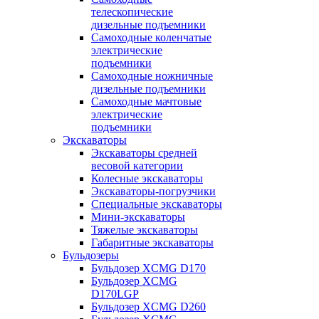
телескопические
дизельные подъемники
Самоходные коленчатые
электрические
подъемники
Самоходные ножничные
дизельные подъемники
Самоходные мачтовые
электрические
подъемники
Экскаваторы
Экскаваторы средней
весовой категории
Колесные экскаваторы
Экскаваторы-погрузчики
Специальные экскаваторы
Мини-экскаваторы
Тяжелые экскаваторы
Габаритные экскаваторы
Бульдозеры
Бульдозер XCMG D170
Бульдозер XCMG
D170LGP
Бульдозер XCMG D260