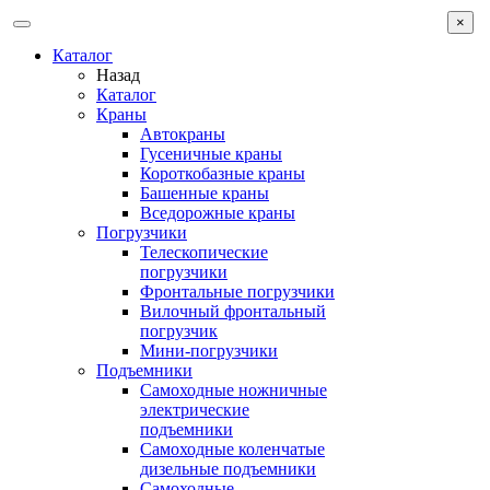
×
Каталог
Назад
Каталог
Краны
Автокраны
Гусеничные краны
Короткобазные краны
Башенные краны
Вcедорожные краны
Погрузчики
Телескопические
погрузчики
Фронтальные погрузчики
Вилочный фронтальный
погрузчик
Мини-погрузчики
Подъемники
Самоходные ножничные
электрические
подъемники
Самоходные коленчатые
дизельные подъемники
Самоходные