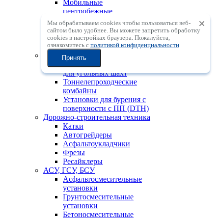
Мобильные
центробежные
дробильные установки с
Мы обрабатываем cookies чтобы пользоваться веб-
вертикальным валом
сайтом было удобнее. Вы можете запретить обработку
Мобильные
сookies в настройках браузера. Пожалуйста,
ознакомитесь с
политикой конфиденциальности
сортировочные установки
Горно-шахтная техника
Принять
Проходческие комбайны
для угольных шахт
Тоннелепроходческие
комбайны
Установки для бурения с
поверхности с ПП (DTH)
Дорожно-строительная техника
Катки
Автогрейдеры
Асфальтоукладчики
Фрезы
Ресайклеры
АСУ, ГСУ, БСУ
Асфальтосмесительные
установки
Грунтосмесительные
установки
Бетоносмесительные