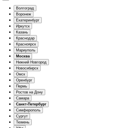
Волгоград
Воронеж
Екатеринбург
Иркутск
Казань
Краснодар
Красноярск
Мариуполь
Москва
Нижний Новгород
Новосибирск
Омск
Оренбург
Пермь
Ростов на Дону
Самара
Санкт-Петербург
Симферополь
Сургут
Тюмень