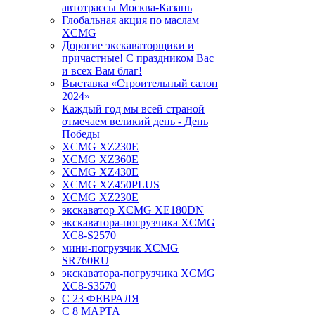
автотрассы Москва-Казань
Глобальная акция по маслам
XCMG
Дорогие экскаваторщики и
причастные! С праздником Вас
и всех Вам благ!
Выставка «Строительный салон
2024»
Каждый год мы всей страной
отмечаем великий день - День
Победы
XCMG XZ230E
XCMG XZ360E
XCMG XZ430E
XCMG XZ450PLUS
XCMG XZ230E
экскаватор XCMG XE180DN
экскаватора-погрузчика XCMG
XC8-S2570
мини-погрузчик XCMG
SR760RU
экскаватора-погрузчика XCMG
XC8-S3570
С 23 ФЕВРАЛЯ
С 8 МАРТА