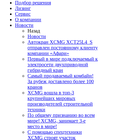
Подбор решения
Лизинг
Сервис
О компании
Новости
Назад
Новости
Автокран XCMG XCT25L4_S
отправлен постоянному клиенту
компании «Афари»
Первый в мире подключаемый к
электросети двухприводной
гибридный кран
Самый продаваемый комбайн!
За рубеж доставлено более 100
кранов
XCMG вошла в топ-3
крупнейших мировых
производителей строительной
техники
По общему признанию во всем
мире! XCMG, занимает 3-е
место в мире!
С помощью спецтехники
XCMG строят участок