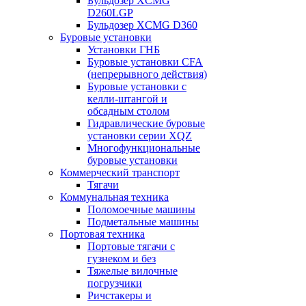
Бульдозер XCMG
D260LGP
Бульдозер XCMG D360
Буровые установки
Установки ГНБ
Буровые установки CFA
(непрерывного действия)
Буровые установки с
келли-штангой и
обсадным столом
Гидравлические буровые
установки серии XQZ
Многофункциональные
буровые установки
Коммерческий транспорт
Тягачи
Коммунальная техника
Поломоечные машины
Подметальные машины
Портовая техника
Портовые тягачи с
гузнеком и без
Тяжелые вилочные
погрузчики
Ричстакеры и