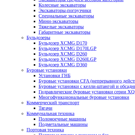
Колесные экскаваторы
Экскаваторы-погрузчики
Специальные экскаваторы
Мини-экскаваторы
Тяжелые экскаваторы
Габаритные экскаваторы
Бульдозеры
Бульдозер XCMG D170
Бульдозер XCMG D170LGP
Бульдозер XCMG D260
Бульдозер XCMG D260LGP
Бульдозер XCMG D360
Буровые установки
Установки ГНБ
Буровые установки CFA (непрерывного дейст
Буровые установки с келли-штангой и обсад
Гидравлические буровые установки серии X
Многофункциональные буровые установки
Коммерческий транспорт
Тягачи
Коммунальная техника
Поломоечные машины
Подметальные машины
Портовая техника