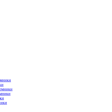
емники
ки
ъемники
емники
ки
ники