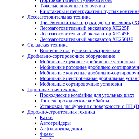
Портовые тягачи с гузнеком и без
Тяжелые вилочные погрузчики
Ричстакеры и перегружатели пустых контейн
Лесозаготовительная техника
Трелёвочный трактор (скиддер, трелевщик) 
Лесозаготовительный экскаватор XE225F
Лесозаготовительный экскаватор XE245F
Лесозаготовительный экскаватор XE250UF
Складская техника
Вилочные погрузчики электрические
Дробильно-сортировочное оборудование
Мобильные щековые дробильные установки
Мобильные роторные дробильно-сортировочн
Мобильные конусные дробильно-сортировочн
Мобильные центробежные дробильные устано
Мобильные сортировочные установки
Горно-шахтная техника
Проходческие комбайны для угольных шахт
Тоннелепроходческие комбайны
Установки для бурения с поверхности с ПП (
Дорожно-строительная техника
Катки
Автогрейдеры
Асфальтоукладчики
Фрезы