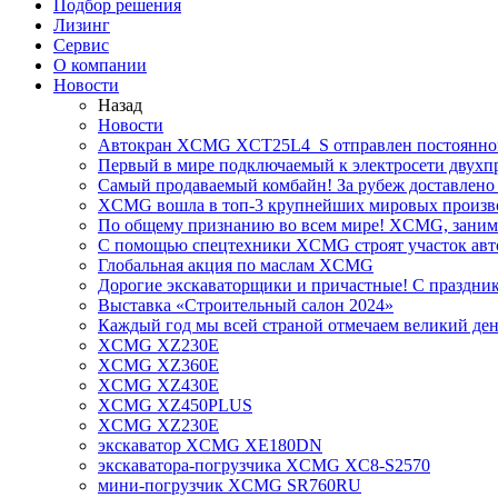
Подбор решения
Лизинг
Сервис
О компании
Новости
Назад
Новости
Автокран XCMG XCT25L4_S отправлен постоянно
Первый в мире подключаемый к электросети двух
Самый продаваемый комбайн! За рубеж доставлено 
XCMG вошла в топ-3 крупнейших мировых произво
По общему признанию во всем мире! XCMG, занимае
С помощью спецтехники XCMG строят участок авт
Глобальная акция по маслам XCMG
Дорогие экскаваторщики и причастные! С праздник
Выставка «Строительный салон 2024»
Каждый год мы всей страной отмечаем великий ден
XCMG XZ230E
XCMG XZ360E
XCMG XZ430E
XCMG XZ450PLUS
XCMG XZ230E
экскаватор XCMG XE180DN
экскаватора-погрузчика XCMG XC8-S2570
мини-погрузчик XCMG SR760RU