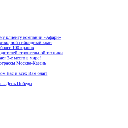
му клиенту компании «Афари»
приводной гибридный кран
более 100 кранов
дителей строительной техники
т 3-е место в мире!
отрассы Москва-Казань
ом Вас и всех Вам благ!
ь - День Победы