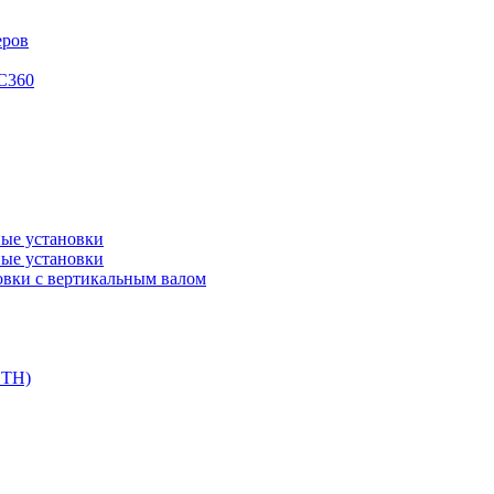
еров
XC360
ые установки
ые установки
вки с вертикальным валом
DTH)