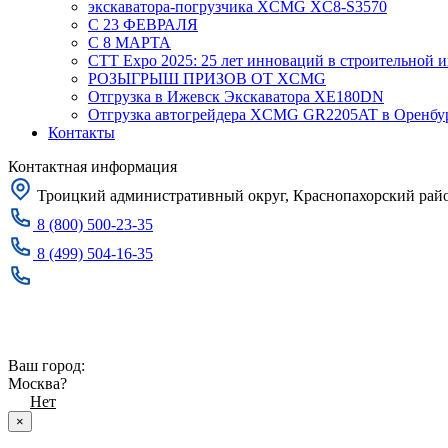
экскаватора-погрузчика XCMG XC8-S3570
С 23 ФЕВРАЛЯ
С 8 МАРТА
CTT Expo 2025: 25 лет инноваций в строительной 
РОЗЫГРЫШ ПРИЗОВ ОТ XCMG
Отгрузка в Ижевск Экскаватора XE180DN
Отгрузка автогрейдера XCMG GR2205AT в Оренбу
Контакты
Контактная информация
Троицкий административный округ, Краснопахорский район
8 (800) 500-23-35
8 (499) 504-16-35
Заказать звонок
Москва
Ваш город:
Москва?
Да
Нет
×