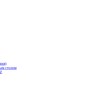
вия)
ным столом
QZ