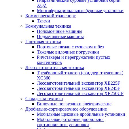
Гидравлические буровые установки серии
XQZ
Многофункциональные буровые установки
Коммерческий транспорт
Тягачи
Коммунальная техника
Поломоечные машины
Подметальные машины
Портовая техника
Портовые тягачи с гузнеком и без
Тяжелые вилочные погрузчики
Ричстакеры и перегружатели пустых
контейнеров
Лесозаготовительная техника
Трелёвочный трактор (скиддер, трелевщик)
XC360
Лесозаготовительный экскаватор XE225F
Лесозаготовительный экскаватор XE245F
Лесозаготовительный экскаватор XE250UF
Складская техника
Вилочные погрузчики электрические
Дробильно-сортировочное оборудование
Мобильные щековые дробильные установки
Мобильные роторные дробильно-
сортировочные установки