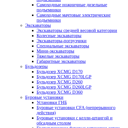
Самоходные ножничные дизельные
подъемники
Самоходные мачтовые электрические
подъемники
Экскаваторы
Экскаваторы средней весовой категории
Колесные экскаваторы
Экскаваторы-погрузчики
Специальные экскаваторы
Мини-экскаваторы
Тяжелые экскаваторы
Габаритные экскаваторы
Бульдозеры
Бульдозер XCMG D170
Бульдозер XCMG D170LGP
Бульдозер XCMG D260
Бульдозер XCMG D260LGP
Бульдозер XCMG D360
Буровые установки
Установки ГНБ
Буровые установки CFA (непрерывного
действия)
Буровые установки с келли-штангой и
обсадным столом