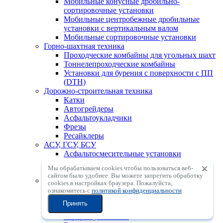
Мобильные конусные дробильно-
сортировочные установки
Мобильные центробежные дробильные
установки с вертикальным валом
Мобильные сортировочные установки
Горно-шахтная техника
Проходческие комбайны для угольных шахт
Тоннелепроходческие комбайны
Установки для бурения с поверхности с ПП
(DTH)
Дорожно-строительная техника
Катки
Автогрейдеры
Асфальтоукладчики
Фрезы
Ресайклеры
АСУ, ГСУ, БСУ
Асфальтосмесительные установки
Грунтосмесительные установки
Мы обрабатываем cookies чтобы пользоваться веб-
Бетоносмесительные установки
сайтом было удобнее. Вы можете запретить обработку
Бетонное оборудование
сookies в настройках браузера. Пожалуйста,
Бетонораспределительные стрелы
ознакомитесь с
политикой конфиденциальности
Автобетононасосы
Принять
Автобетоносмесители
Торкрет-установки