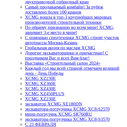
двухприводной гибридный кран
Самый продаваемый комбайн! За рубеж
доставлено более 100 кранов
XCMG вошла в топ-3 крупнейших мировых
производителей строительной техники
По общему признанию во всем мире! XCMG,
занимает 3-е место в мире!
С помощью спецтехники XCMG строят участок
автотрассы Москва-Казань
Глобальная акция по маслам XCMG
Дорогие экскаваторщики и причастные! С
праздником Вас и всех Вам благ!
Выставка «Строительный салон 2024»
Каждый год мы всей страной отмечаем великий
день - День Победы
XCMG XZ230E
XCMG XZ360E
XCMG XZ430E
XCMG XZ450PLUS
XCMG XZ230E
экскаватор XCMG XE180DN
экскаватора-погрузчика XCMG XC8-S2570
мини-погрузчик XCMG SR760RU
экскаватора-погрузчика XCMG XC8-S3570
С 23 ФЕВРАЛЯ