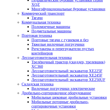
Гидравлические буровые установки серии
XQZ
Многофункциональные буровые установки
Коммерческий транспорт
Тягачи
Коммунальная техника
Поломоечные машины
Подметальные машины
Портовая техника
Портовые тягачи с гузнеком и без
Тяжелые вилочные погрузчики
Ричстакеры и перегружатели пустых
контейнеров
Лесозаготовительная техника
Трелёвочный трактор (скиддер, трелевщик)
XC360
Лесозаготовительный экскаватор XE225F
Лесозаготовительный экскаватор XE245F
Лесозаготовительный экскаватор XE250UF
Складская техника
Вилочные погрузчики электрические
Дробильно-сортировочное оборудование
Мобильные щековые дробильные установки
Мобильные роторные дробильно-
сортировочные установки