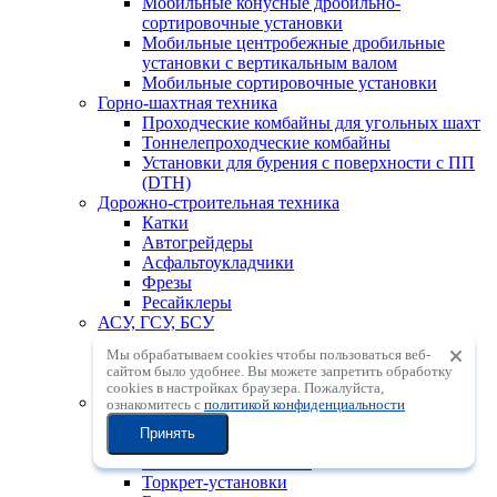
Мобильные конусные дробильно-
сортировочные установки
Мобильные центробежные дробильные
установки с вертикальным валом
Мобильные сортировочные установки
Горно-шахтная техника
Проходческие комбайны для угольных шахт
Тоннелепроходческие комбайны
Установки для бурения с поверхности с ПП
(DTH)
Дорожно-строительная техника
Катки
Автогрейдеры
Асфальтоукладчики
Фрезы
Ресайклеры
АСУ, ГСУ, БСУ
Асфальтосмесительные установки
Мы обрабатываем cookies чтобы пользоваться веб-
Грунтосмесительные установки
сайтом было удобнее. Вы можете запретить обработку
Бетоносмесительные установки
сookies в настройках браузера. Пожалуйста,
Бетонное оборудование
ознакомитесь с
политикой конфиденциальности
Бетонораспределительные стрелы
Принять
Автобетононасосы
Автобетоносмесители
Торкрет-установки