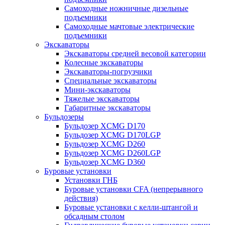
Самоходные ножничные дизельные
подъемники
Самоходные мачтовые электрические
подъемники
Экскаваторы
Экскаваторы средней весовой категории
Колесные экскаваторы
Экскаваторы-погрузчики
Специальные экскаваторы
Мини-экскаваторы
Тяжелые экскаваторы
Габаритные экскаваторы
Бульдозеры
Бульдозер XCMG D170
Бульдозер XCMG D170LGP
Бульдозер XCMG D260
Бульдозер XCMG D260LGP
Бульдозер XCMG D360
Буровые установки
Установки ГНБ
Буровые установки CFA (непрерывного
действия)
Буровые установки с келли-штангой и
обсадным столом