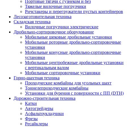
Портовые тягачи с гузнеком и без
Тяжелые вилочные погрузчики
Ричстакеры и перегружатели пустых контейнеров
Лесозаготовительная техника
Складская техника
Вилочные погрузчики электрические
Дробильно-сортировочное оборудование
Мобильные щековые дробильные установки
Мобильные роторные дробильно-сортировочные
установки
Мобильные конусные дробильно-сортировочные
установки
Мобильные центробежные дробильные установки
с вертикальным валом
Мобильные сортировочные установки
Горно-шахтная техника
Проходческие комбайны для угольных шахт
Тоннелепроходческие комбайны
Установки для бурения с поверхности с ПП (DTH)
Дорожно-строительная техника
Катки
Автогрейдеры
Асфальтоукладчики
Фрезы
Ресайклеры