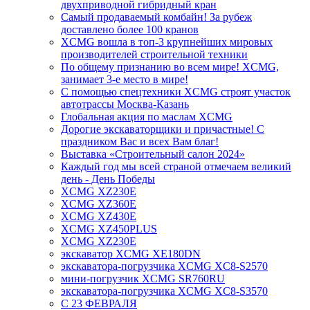
двухприводной гибридный кран
Самый продаваемый комбайн! За рубеж
доставлено более 100 кранов
XCMG вошла в топ-3 крупнейших мировых
производителей строительной техники
По общему признанию во всем мире! XCMG,
занимает 3-е место в мире!
С помощью спецтехники XCMG строят участок
автотрассы Москва-Казань
Глобальная акция по маслам XCMG
Дорогие экскаваторщики и причастные! С
праздником Вас и всех Вам благ!
Выставка «Строительный салон 2024»
Каждый год мы всей страной отмечаем великий
день - День Победы
XCMG XZ230E
XCMG XZ360E
XCMG XZ430E
XCMG XZ450PLUS
XCMG XZ230E
экскаватор XCMG XE180DN
экскаватора-погрузчика XCMG XC8-S2570
мини-погрузчик XCMG SR760RU
экскаватора-погрузчика XCMG XC8-S3570
С 23 ФЕВРАЛЯ