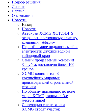
Подбор решения
Лизинг
Сервис
О компании
Новости
Назад
Новости
Автокран XCMG XCT25L4_S
отправлен постоянному клиенту
компании «Афари»
Первый в мире подключаемый к
электросети двухприводной
гибридный кран
Самый продаваемый комбайн!
За рубеж доставлено более 100
кранов
XCMG вошла в топ-3
крупнейших мировых
производителей строительной
техники
По общему признанию во всем
мире! XCMG, занимает 3-е
место в мире!
С помощью спецтехники
XCMG строят участок