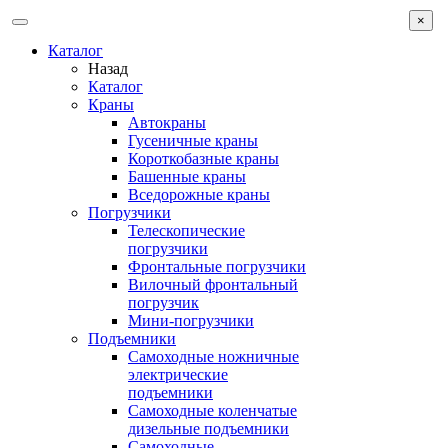
×
Каталог
Назад
Каталог
Краны
Автокраны
Гусеничные краны
Короткобазные краны
Башенные краны
Вcедорожные краны
Погрузчики
Телескопические
погрузчики
Фронтальные погрузчики
Вилочный фронтальный
погрузчик
Мини-погрузчики
Подъемники
Самоходные ножничные
электрические
подъемники
Самоходные коленчатые
дизельные подъемники
Самоходные