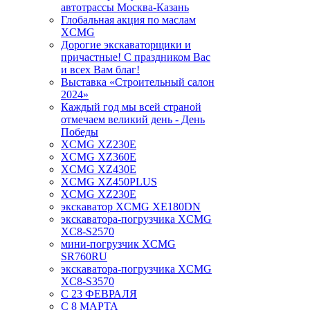
автотрассы Москва-Казань
Глобальная акция по маслам
XCMG
Дорогие экскаваторщики и
причастные! С праздником Вас
и всех Вам благ!
Выставка «Строительный салон
2024»
Каждый год мы всей страной
отмечаем великий день - День
Победы
XCMG XZ230E
XCMG XZ360E
XCMG XZ430E
XCMG XZ450PLUS
XCMG XZ230E
экскаватор XCMG XE180DN
экскаватора-погрузчика XCMG
XC8-S2570
мини-погрузчик XCMG
SR760RU
экскаватора-погрузчика XCMG
XC8-S3570
С 23 ФЕВРАЛЯ
С 8 МАРТА