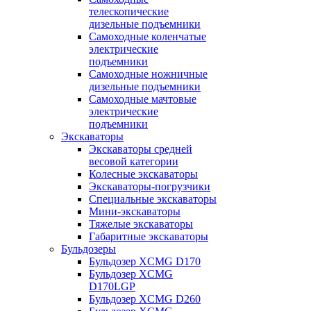
телескопические
дизельные подъемники
Самоходные коленчатые
электрические
подъемники
Самоходные ножничные
дизельные подъемники
Самоходные мачтовые
электрические
подъемники
Экскаваторы
Экскаваторы средней
весовой категории
Колесные экскаваторы
Экскаваторы-погрузчики
Специальные экскаваторы
Мини-экскаваторы
Тяжелые экскаваторы
Габаритные экскаваторы
Бульдозеры
Бульдозер XCMG D170
Бульдозер XCMG
D170LGP
Бульдозер XCMG D260