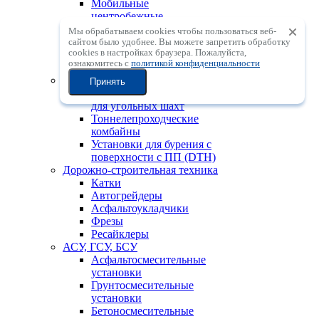
Мобильные
центробежные
дробильные установки с
Мы обрабатываем cookies чтобы пользоваться веб-
вертикальным валом
сайтом было удобнее. Вы можете запретить обработку
сookies в настройках браузера. Пожалуйста,
Мобильные
ознакомитесь с
политикой конфиденциальности
сортировочные установки
Горно-шахтная техника
Принять
Проходческие комбайны
для угольных шахт
Тоннелепроходческие
комбайны
Установки для бурения с
поверхности с ПП (DTH)
Дорожно-строительная техника
Катки
Автогрейдеры
Асфальтоукладчики
Фрезы
Ресайклеры
АСУ, ГСУ, БСУ
Асфальтосмесительные
установки
Грунтосмесительные
установки
Бетоносмесительные