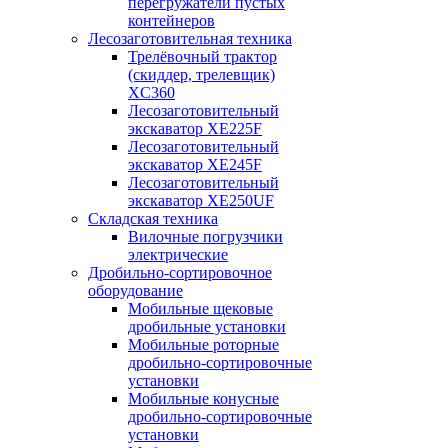
перегружатели пустых
контейнеров
Лесозаготовительная техника
Трелёвочный трактор
(скиддер, трелевщик)
XC360
Лесозаготовительный
экскаватор XE225F
Лесозаготовительный
экскаватор XE245F
Лесозаготовительный
экскаватор XE250UF
Складская техника
Вилочные погрузчики
электрические
Дробильно-сортировочное
оборудование
Мобильные щековые
дробильные установки
Мобильные роторные
дробильно-сортировочные
установки
Мобильные конусные
дробильно-сортировочные
установки