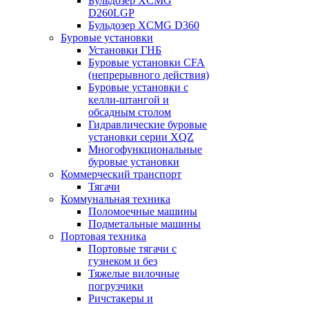
Бульдозер XCMG
D260LGP
Бульдозер XCMG D360
Буровые установки
Установки ГНБ
Буровые установки CFA
(непрерывного действия)
Буровые установки с
келли-штангой и
обсадным столом
Гидравлические буровые
установки серии XQZ
Многофункциональные
буровые установки
Коммерческий транспорт
Тягачи
Коммунальная техника
Поломоечные машины
Подметальные машины
Портовая техника
Портовые тягачи с
гузнеком и без
Тяжелые вилочные
погрузчики
Ричстакеры и