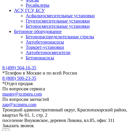
Ресайклеры
АСУ, ГСУ, БСУ
Асфальтосмесительные установки
Грунтосмесительные установки
Бетоносмесительные установки
Бетонное оборудование
Бетонораспределительные стрелы
Автобетононасосы
Торкрет-установки
Автобетоносмесители
Бетононасосы
8 (499) 504-16-35
*
Телефон в Москве и по всей России
8 (800) 500-23-35
*
Отдел продаж
По вопросам сервиса
master@xcmgru.com
По вопросам запчастей
zap@xcmgru.com
Троицкий административный округ, Краснопахорский район,
квартал № 61, 1, стр. 2
поселение Внуковское, деревня Ликова, вл.85, офис 311
Заказать звонок