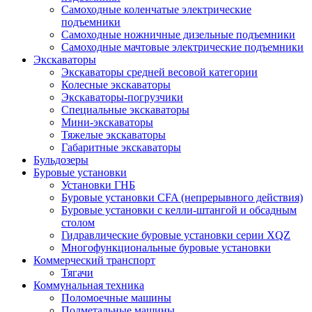
Самоходные коленчатые электрические
подъемники
Самоходные ножничные дизельные подъемники
Самоходные мачтовые электрические подъемники
Экскаваторы
Экскаваторы средней весовой категории
Колесные экскаваторы
Экскаваторы-погрузчики
Специальные экскаваторы
Мини-экскаваторы
Тяжелые экскаваторы
Габаритные экскаваторы
Бульдозеры
Буровые установки
Установки ГНБ
Буровые установки CFA (непрерывного действия)
Буровые установки с келли-штангой и обсадным
столом
Гидравлические буровые установки серии XQZ
Многофункциональные буровые установки
Коммерческий транспорт
Тягачи
Коммунальная техника
Поломоечные машины
Подметальные машины