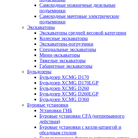
Самоходные ножничные дизельные
подъемники
Самоходные мачтовые электрические
подъемники
Экскаваторы
Экскаваторы средней весовой категории
Колесные экскаваторы
Экскаваторы-погрузчики
Специальные экскаваторы
Мини-экскаваторы
Тяжелые экскаваторы
Габаритные экскаваторы
Бульдозеры
Бульдозер XCMG D170
Бульдозер XCMG D170LGP
Бульдозер XCMG D260
Бульдозер XCMG D260LGP
Бульдозер XCMG D360
Буровые установки
Установки ГНБ
Буровые установки CFA (непрерывного
действия)
Буровые установки с келли-штангой и
обсадным столом