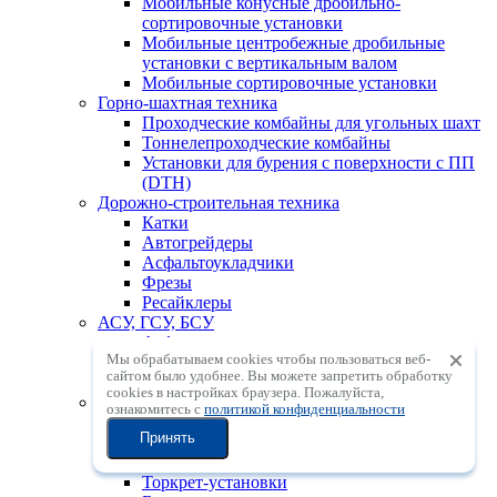
Мобильные конусные дробильно-
сортировочные установки
Мобильные центробежные дробильные
установки с вертикальным валом
Мобильные сортировочные установки
Горно-шахтная техника
Проходческие комбайны для угольных шахт
Тоннелепроходческие комбайны
Установки для бурения с поверхности с ПП
(DTH)
Дорожно-строительная техника
Катки
Автогрейдеры
Асфальтоукладчики
Фрезы
Ресайклеры
АСУ, ГСУ, БСУ
Асфальтосмесительные установки
Мы обрабатываем cookies чтобы пользоваться веб-
Грунтосмесительные установки
сайтом было удобнее. Вы можете запретить обработку
Бетоносмесительные установки
сookies в настройках браузера. Пожалуйста,
Бетонное оборудование
ознакомитесь с
политикой конфиденциальности
Бетонораспределительные стрелы
Принять
Автобетононасосы
Автобетоносмесители
Торкрет-установки