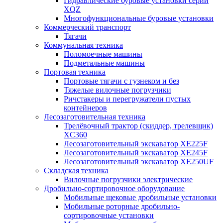
Гидравлические буровые установки серии
XQZ
Многофункциональные буровые установки
Коммерческий транспорт
Тягачи
Коммунальная техника
Поломоечные машины
Подметальные машины
Портовая техника
Портовые тягачи с гузнеком и без
Тяжелые вилочные погрузчики
Ричстакеры и перегружатели пустых
контейнеров
Лесозаготовительная техника
Трелёвочный трактор (скиддер, трелевщик)
XC360
Лесозаготовительный экскаватор XE225F
Лесозаготовительный экскаватор XE245F
Лесозаготовительный экскаватор XE250UF
Складская техника
Вилочные погрузчики электрические
Дробильно-сортировочное оборудование
Мобильные щековые дробильные установки
Мобильные роторные дробильно-
сортировочные установки