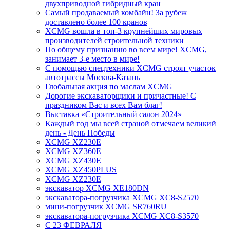
двухприводной гибридный кран
Самый продаваемый комбайн! За рубеж
доставлено более 100 кранов
XCMG вошла в топ-3 крупнейших мировых
производителей строительной техники
По общему признанию во всем мире! XCMG,
занимает 3-е место в мире!
С помощью спецтехники XCMG строят участок
автотрассы Москва-Казань
Глобальная акция по маслам XCMG
Дорогие экскаваторщики и причастные! С
праздником Вас и всех Вам благ!
Выставка «Строительный салон 2024»
Каждый год мы всей страной отмечаем великий
день - День Победы
XCMG XZ230E
XCMG XZ360E
XCMG XZ430E
XCMG XZ450PLUS
XCMG XZ230E
экскаватор XCMG XE180DN
экскаватора-погрузчика XCMG XC8-S2570
мини-погрузчик XCMG SR760RU
экскаватора-погрузчика XCMG XC8-S3570
С 23 ФЕВРАЛЯ