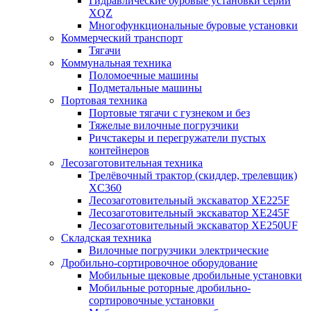
Гидравлические буровые установки серии
XQZ
Многофункциональные буровые установки
Коммерческий транспорт
Тягачи
Коммунальная техника
Поломоечные машины
Подметальные машины
Портовая техника
Портовые тягачи с гузнеком и без
Тяжелые вилочные погрузчики
Ричстакеры и перегружатели пустых
контейнеров
Лесозаготовительная техника
Трелёвочный трактор (скиддер, трелевщик)
XC360
Лесозаготовительный экскаватор XE225F
Лесозаготовительный экскаватор XE245F
Лесозаготовительный экскаватор XE250UF
Складская техника
Вилочные погрузчики электрические
Дробильно-сортировочное оборудование
Мобильные щековые дробильные установки
Мобильные роторные дробильно-
сортировочные установки