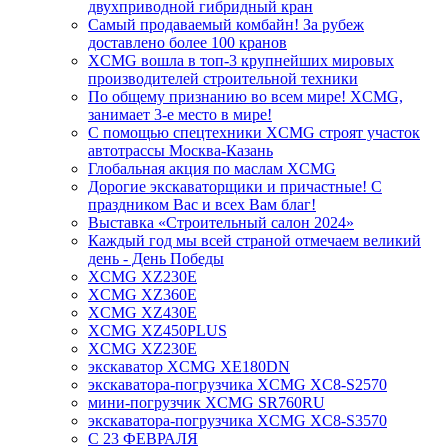
двухприводной гибридный кран
Самый продаваемый комбайн! За рубеж
доставлено более 100 кранов
XCMG вошла в топ-3 крупнейших мировых
производителей строительной техники
По общему признанию во всем мире! XCMG,
занимает 3-е место в мире!
С помощью спецтехники XCMG строят участок
автотрассы Москва-Казань
Глобальная акция по маслам XCMG
Дорогие экскаваторщики и причастные! С
праздником Вас и всех Вам благ!
Выставка «Строительный салон 2024»
Каждый год мы всей страной отмечаем великий
день - День Победы
XCMG XZ230E
XCMG XZ360E
XCMG XZ430E
XCMG XZ450PLUS
XCMG XZ230E
экскаватор XCMG XE180DN
экскаватора-погрузчика XCMG XC8-S2570
мини-погрузчик XCMG SR760RU
экскаватора-погрузчика XCMG XC8-S3570
С 23 ФЕВРАЛЯ