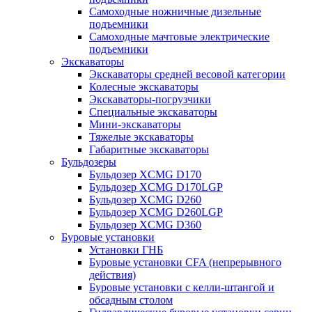
Самоходные ножничные дизельные
подъемники
Самоходные мачтовые электрические
подъемники
Экскаваторы
Экскаваторы средней весовой категории
Колесные экскаваторы
Экскаваторы-погрузчики
Специальные экскаваторы
Мини-экскаваторы
Тяжелые экскаваторы
Габаритные экскаваторы
Бульдозеры
Бульдозер XCMG D170
Бульдозер XCMG D170LGP
Бульдозер XCMG D260
Бульдозер XCMG D260LGP
Бульдозер XCMG D360
Буровые установки
Установки ГНБ
Буровые установки CFA (непрерывного
действия)
Буровые установки с келли-штангой и
обсадным столом