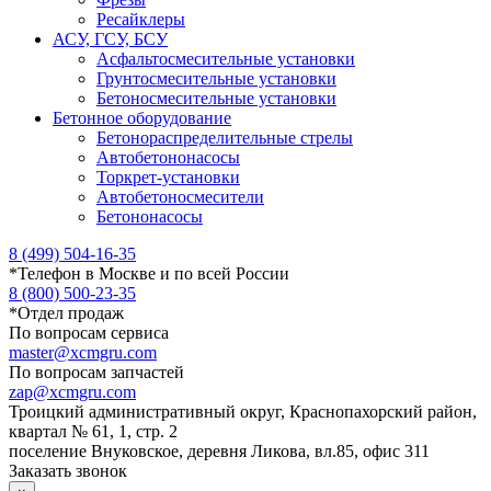
Ресайклеры
АСУ, ГСУ, БСУ
Асфальтосмесительные установки
Грунтосмесительные установки
Бетоносмесительные установки
Бетонное оборудование
Бетонораспределительные стрелы
Автобетононасосы
Торкрет-установки
Автобетоносмесители
Бетононасосы
8 (499) 504-16-35
*
Телефон в Москве и по всей России
8 (800) 500-23-35
*
Отдел продаж
По вопросам сервиса
master@xcmgru.com
По вопросам запчастей
zap@xcmgru.com
Троицкий административный округ, Краснопахорский район,
квартал № 61, 1, стр. 2
поселение Внуковское, деревня Ликова, вл.85, офис 311
Заказать звонок