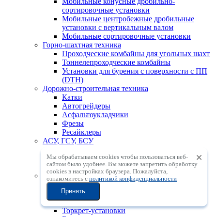
Мобильные конусные дробильно-
сортировочные установки
Мобильные центробежные дробильные
установки с вертикальным валом
Мобильные сортировочные установки
Горно-шахтная техника
Проходческие комбайны для угольных шахт
Тоннелепроходческие комбайны
Установки для бурения с поверхности с ПП
(DTH)
Дорожно-строительная техника
Катки
Автогрейдеры
Асфальтоукладчики
Фрезы
Ресайклеры
АСУ, ГСУ, БСУ
Асфальтосмесительные установки
Мы обрабатываем cookies чтобы пользоваться веб-
Грунтосмесительные установки
сайтом было удобнее. Вы можете запретить обработку
Бетоносмесительные установки
сookies в настройках браузера. Пожалуйста,
Бетонное оборудование
ознакомитесь с
политикой конфиденциальности
Бетонораспределительные стрелы
Принять
Автобетононасосы
Автобетоносмесители
Торкрет-установки