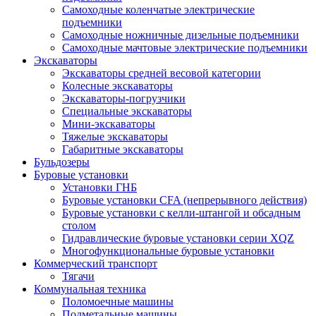
Самоходные коленчатые электрические
подъемники
Самоходные ножничные дизельные подъемники
Самоходные мачтовые электрические подъемники
Экскаваторы
Экскаваторы средней весовой категории
Колесные экскаваторы
Экскаваторы-погрузчики
Специальные экскаваторы
Мини-экскаваторы
Тяжелые экскаваторы
Габаритные экскаваторы
Бульдозеры
Буровые установки
Установки ГНБ
Буровые установки CFA (непрерывного действия)
Буровые установки с келли-штангой и обсадным
столом
Гидравлические буровые установки серии XQZ
Многофункциональные буровые установки
Коммерческий транспорт
Тягачи
Коммунальная техника
Поломоечные машины
Подметальные машины