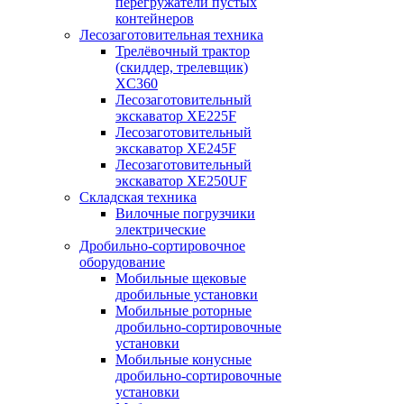
перегружатели пустых
контейнеров
Лесозаготовительная техника
Трелёвочный трактор
(скиддер, трелевщик)
XC360
Лесозаготовительный
экскаватор XE225F
Лесозаготовительный
экскаватор XE245F
Лесозаготовительный
экскаватор XE250UF
Складская техника
Вилочные погрузчики
электрические
Дробильно-сортировочное
оборудование
Мобильные щековые
дробильные установки
Мобильные роторные
дробильно-сортировочные
установки
Мобильные конусные
дробильно-сортировочные
установки