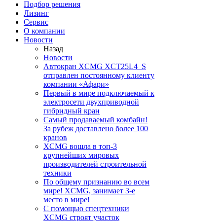
Подбор решения
Лизинг
Сервис
О компании
Новости
Назад
Новости
Автокран XCMG XCT25L4_S
отправлен постоянному клиенту
компании «Афари»
Первый в мире подключаемый к
электросети двухприводной
гибридный кран
Самый продаваемый комбайн!
За рубеж доставлено более 100
кранов
XCMG вошла в топ-3
крупнейших мировых
производителей строительной
техники
По общему признанию во всем
мире! XCMG, занимает 3-е
место в мире!
С помощью спецтехники
XCMG строят участок