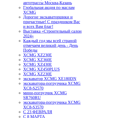
автотрассы Москва-Казань
Глобальная акция по маслам
XCMG
Дорогие экскаваторщики и
причастные! С праздником Вас
и всех Вам благ!
Выставка «Строительный салон
2024»
Каждый год мы всей страной
отмечаем великий день - День
Победы
XCMG XZ230E
XCMG XZ360E
XCMG XZ430E
XCMG XZ450PLUS
XCMG XZ230E
экскаватор XCMG XE180DN
экскаватора-погрузчика XCMG
XC8-S2570
мини-погрузчик XCMG
SR760RU
экскаватора-погрузчика XCMG
XC8-S3570
С 23 ФЕВРАЛЯ
С 8 МАРТА