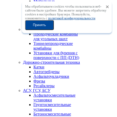
Мобильные
центробежные
Мы обрабатываем cookies чтобы пользоваться веб-
дробильные установки с
сайтом было удобнее. Вы можете запретить обработку
сookies в настройках браузера. Пожалуйста,
вертикальным валом
ознакомитесь с
политикой конфиденциальности
Мобильные
сортировочные установки
Принять
Горно-шахтная техника
Проходческие комбайны
для угольных шахт
Тоннелепроходческие
комбайны
Установки для бурения с
поверхности с ПП (DTH)
Дорожно-строительная техника
Катки
Автогрейдеры
Асфальтоукладчики
Фрезы
Ресайклеры
АСУ, ГСУ, БСУ
Асфальтосмесительные
установки
Грунтосмесительные
установки
Бетоносмесительные