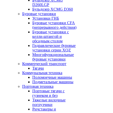
Бульдозер XCMG
D260LGP
Бульдозер XCMG D360
Буровые установки
Установки ГНБ
Буровые установки CFA
(непрерывного действия)
Буровые установки с
келли-штангой и
обсадным столом
Гидравлические буровые
установки серии XQZ
Многофункциональные
буровые установки
Коммерческий транспорт
Тягачи
Коммунальная техника
Поломоечные машины
Подметальные машины
Портовая техника
Портовые тягачи с
гузнеком и без
Тяжелые вилочные
погрузчики
Ричстакеры и