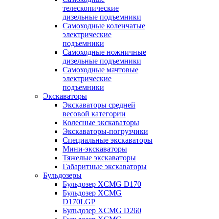
телескопические
дизельные подъемники
Самоходные коленчатые
электрические
подъемники
Самоходные ножничные
дизельные подъемники
Самоходные мачтовые
электрические
подъемники
Экскаваторы
Экскаваторы средней
весовой категории
Колесные экскаваторы
Экскаваторы-погрузчики
Специальные экскаваторы
Мини-экскаваторы
Тяжелые экскаваторы
Габаритные экскаваторы
Бульдозеры
Бульдозер XCMG D170
Бульдозер XCMG
D170LGP
Бульдозер XCMG D260