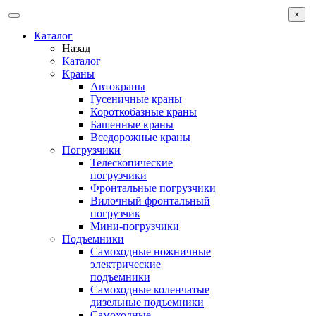
×
Каталог
Назад
Каталог
Краны
Автокраны
Гусеничные краны
Короткобазные краны
Башенные краны
Вcедорожные краны
Погрузчики
Телескопические
погрузчики
Фронтальные погрузчики
Вилочный фронтальный
погрузчик
Мини-погрузчики
Подъемники
Самоходные ножничные
электрические
подъемники
Самоходные коленчатые
дизельные подъемники
Самоходные