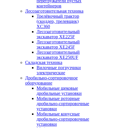
перегружатели пустых
контейнеров
Лесозаготовительная техника
Трелёвочный трактор
(скиддер, трелевщик)
XC360
Лесозаготовительный
экскаватор XE225F
Лесозаготовительный
экскаватор XE245F
Лесозаготовительный
экскаватор XE250UF
Складская техника
Вилочные погрузчики
электрические
Дробильно-сортировочное
оборудование
Мобильные щековые
дробильные установки
Мобильные роторные
дробильно-сортировочные
установки
Мобильные конусные
дробильно-сортировочные
установки