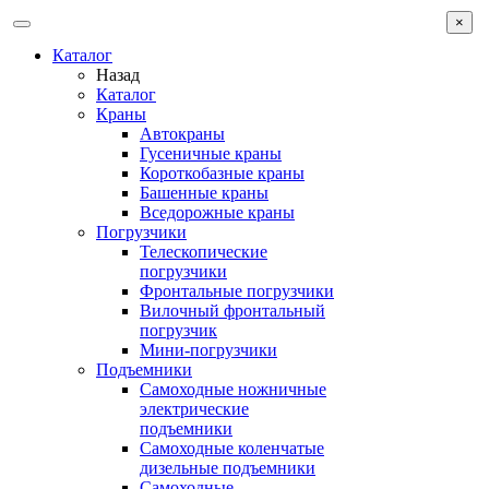
×
Каталог
Назад
Каталог
Краны
Автокраны
Гусеничные краны
Короткобазные краны
Башенные краны
Вcедорожные краны
Погрузчики
Телескопические
погрузчики
Фронтальные погрузчики
Вилочный фронтальный
погрузчик
Мини-погрузчики
Подъемники
Самоходные ножничные
электрические
подъемники
Самоходные коленчатые
дизельные подъемники
Самоходные