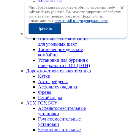
Мобильные
центробежные
Мы обрабатываем cookies чтобы пользоваться веб-
дробильные установки с
сайтом было удобнее. Вы можете запретить обработку
сookies в настройках браузера. Пожалуйста,
вертикальным валом
ознакомитесь с
политикой конфиденциальности
Мобильные
сортировочные установки
Принять
Горно-шахтная техника
Проходческие комбайны
для угольных шахт
Тоннелепроходческие
комбайны
Установки для бурения с
поверхности с ПП (DTH)
Дорожно-строительная техника
Катки
Автогрейдеры
Асфальтоукладчики
Фрезы
Ресайклеры
АСУ, ГСУ, БСУ
Асфальтосмесительные
установки
Грунтосмесительные
установки
Бетоносмесительные