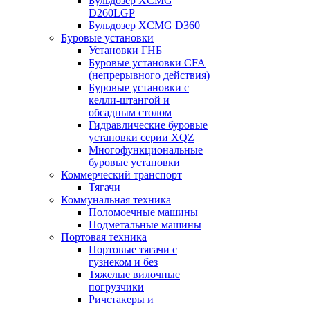
Бульдозер XCMG
D260LGP
Бульдозер XCMG D360
Буровые установки
Установки ГНБ
Буровые установки CFA
(непрерывного действия)
Буровые установки с
келли-штангой и
обсадным столом
Гидравлические буровые
установки серии XQZ
Многофункциональные
буровые установки
Коммерческий транспорт
Тягачи
Коммунальная техника
Поломоечные машины
Подметальные машины
Портовая техника
Портовые тягачи с
гузнеком и без
Тяжелые вилочные
погрузчики
Ричстакеры и