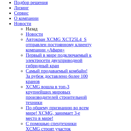
Подбор решения
Лизинг
Сервис
О компании
Новости
Назад
Новости
Автокран XCMG XCT25L4_S
отправлен постоянному клиенту
компании «Афари»
Первый в мире подключаемый к
электросети двухприводной
гибридный кран
Самый продаваемый комбайн!
За рубеж доставлено более 100
кранов
XCMG вошла в топ-3
крупнейших мировых
производителей строительной
техники
По общему признанию во всем
мире! XCMG, занимает 3-е
место в мире!
С помощью спецтехники
XCMG строят участок