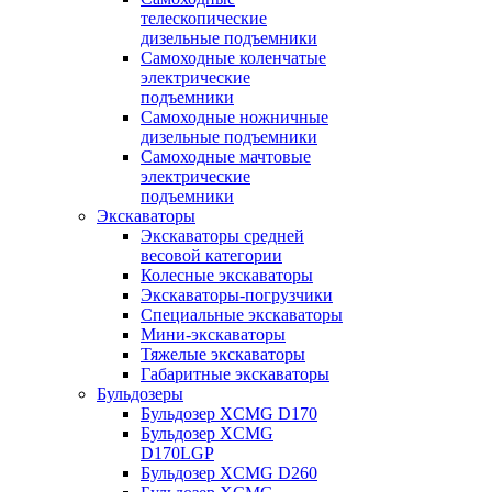
телескопические
дизельные подъемники
Самоходные коленчатые
электрические
подъемники
Самоходные ножничные
дизельные подъемники
Самоходные мачтовые
электрические
подъемники
Экскаваторы
Экскаваторы средней
весовой категории
Колесные экскаваторы
Экскаваторы-погрузчики
Специальные экскаваторы
Мини-экскаваторы
Тяжелые экскаваторы
Габаритные экскаваторы
Бульдозеры
Бульдозер XCMG D170
Бульдозер XCMG
D170LGP
Бульдозер XCMG D260