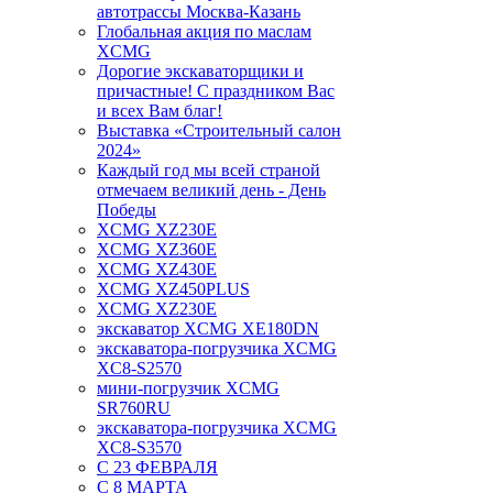
автотрассы Москва-Казань
Глобальная акция по маслам
XCMG
Дорогие экскаваторщики и
причастные! С праздником Вас
и всех Вам благ!
Выставка «Строительный салон
2024»
Каждый год мы всей страной
отмечаем великий день - День
Победы
XCMG XZ230E
XCMG XZ360E
XCMG XZ430E
XCMG XZ450PLUS
XCMG XZ230E
экскаватор XCMG XE180DN
экскаватора-погрузчика XCMG
XC8-S2570
мини-погрузчик XCMG
SR760RU
экскаватора-погрузчика XCMG
XC8-S3570
С 23 ФЕВРАЛЯ
С 8 МАРТА