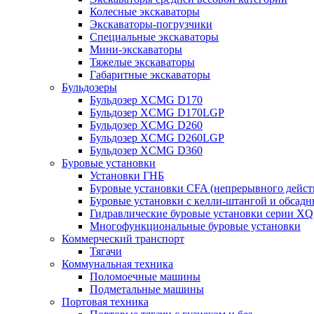
Колесные экскаваторы
Экскаваторы-погрузчики
Специальные экскаваторы
Мини-экскаваторы
Тяжелые экскаваторы
Габаритные экскаваторы
Бульдозеры
Бульдозер XCMG D170
Бульдозер XCMG D170LGP
Бульдозер XCMG D260
Бульдозер XCMG D260LGP
Бульдозер XCMG D360
Буровые установки
Установки ГНБ
Буровые установки CFA (непрерывного дейст
Буровые установки с келли-штангой и обсад
Гидравлические буровые установки серии X
Многофункциональные буровые установки
Коммерческий транспорт
Тягачи
Коммунальная техника
Поломоечные машины
Подметальные машины
Портовая техника