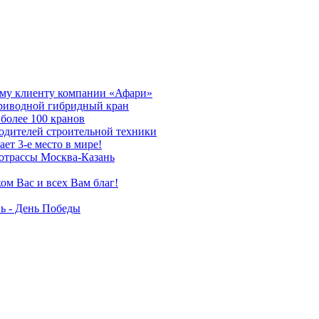
му клиенту компании «Афари»
приводной гибридный кран
более 100 кранов
дителей строительной техники
т 3-е место в мире!
отрассы Москва-Казань
ом Вас и всех Вам благ!
ь - День Победы