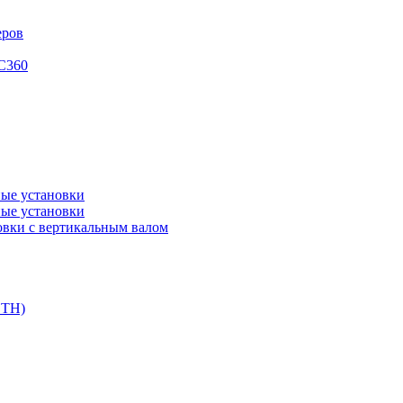
еров
XC360
ые установки
ые установки
вки с вертикальным валом
DTH)