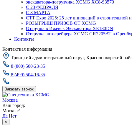
экскаватора-погрузчика XCMG XC8-S3570
С 23 ФЕВРАЛЯ
С 8 МАРТА
CTT Expo 2025: 25 лет инноваций в строительной 
РОЗЫГРЫШ ПРИЗОВ ОТ XCMG
Отгрузка в Ижевск Экскаватора XE180DN
Отгрузка автогрейдера XCMG GR2205AT в Оренбу
Контакты
Контактная информация
Троицкий административный округ, Краснопахорский район
8 (800) 500-23-35
8 (499) 504-16-35
Заказать звонок
Москва
Ваш город:
Москва?
Да
Нет
×