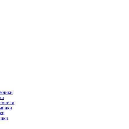
емники
ки
ъемники
емники
ки
ники