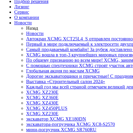
Подбор решения
Лизинг
Сервис
О компании
Новости
Назад
Новости
Автокран XCMG XCT25L4_S отправлен постоянно
Первый в мире подключаемый к электросети двух
Самый продаваемый комбайн! За рубеж доставлено 
XCMG вошла в топ-3 крупнейших мировых произво
По общему признанию во всем мире! XCMG, занимае
С помощью спецтехники XCMG строят участок авт
Глобальная акция по маслам XCMG
Дорогие экскаваторщики и причастные! С праздник
Выставка «Строительный салон 2024»
Каждый год мы всей страной отмечаем великий ден
XCMG XZ230E
XCMG XZ360E
XCMG XZ430E
XCMG XZ450PLUS
XCMG XZ230E
экскаватор XCMG XE180DN
экскаватора-погрузчика XCMG XC8-S2570
мини-погрузчик XCMG SR760RU