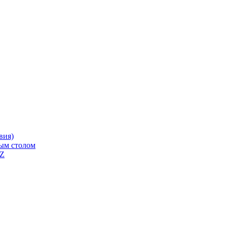
вия)
ным столом
QZ