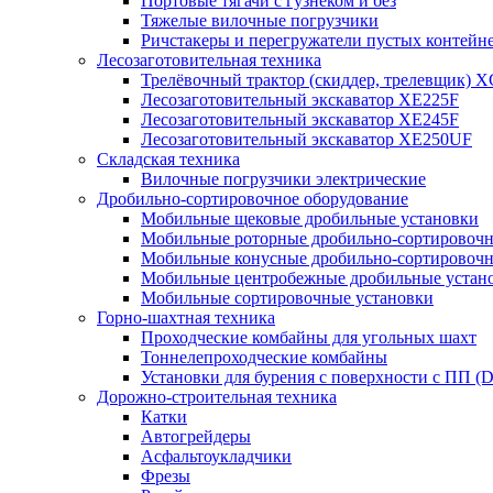
Портовые тягачи с гузнеком и без
Тяжелые вилочные погрузчики
Ричстакеры и перегружатели пустых контейн
Лесозаготовительная техника
Трелёвочный трактор (скиддер, трелевщик) 
Лесозаготовительный экскаватор XE225F
Лесозаготовительный экскаватор XE245F
Лесозаготовительный экскаватор XE250UF
Складская техника
Вилочные погрузчики электрические
Дробильно-сортировочное оборудование
Мобильные щековые дробильные установки
Мобильные роторные дробильно-сортировочн
Мобильные конусные дробильно-сортировочн
Мобильные центробежные дробильные устано
Мобильные сортировочные установки
Горно-шахтная техника
Проходческие комбайны для угольных шахт
Тоннелепроходческие комбайны
Установки для бурения с поверхности с ПП (
Дорожно-строительная техника
Катки
Автогрейдеры
Асфальтоукладчики
Фрезы