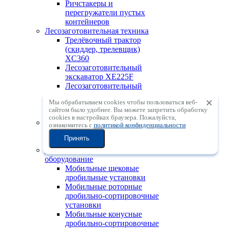
Ричстакеры и
перегружатели пустых
контейнеров
Лесозаготовительная техника
Трелёвочный трактор
(скиддер, трелевщик)
XC360
Лесозаготовительный
экскаватор XE225F
Лесозаготовительный
экскаватор XE245F
Мы обрабатываем cookies чтобы пользоваться веб-
Лесозаготовительный
сайтом было удобнее. Вы можете запретить обработку
экскаватор XE250UF
сookies в настройках браузера. Пожалуйста,
Складская техника
ознакомитесь с
политикой конфиденциальности
Вилочные погрузчики
Принять
электрические
Дробильно-сортировочное
оборудование
Мобильные щековые
дробильные установки
Мобильные роторные
дробильно-сортировочные
установки
Мобильные конусные
дробильно-сортировочные