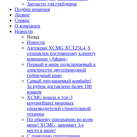
Запчасти для грейдеров
Подбор решения
Лизинг
Сервис
О компании
Новости
Назад
Новости
Автокран XCMG XCT25L4_S
отправлен постоянному клиенту
компании «Афари»
Первый в мире подключаемый к
электросети двухприводной
гибридный кран
Самый продаваемый комбайн!
За рубеж доставлено более 100
кранов
XCMG вошла в топ-3
крупнейших мировых
производителей строительной
техники
По общему признанию во всем
мире! XCMG, занимает 3-е
место в мире!
С помощью спецтехники