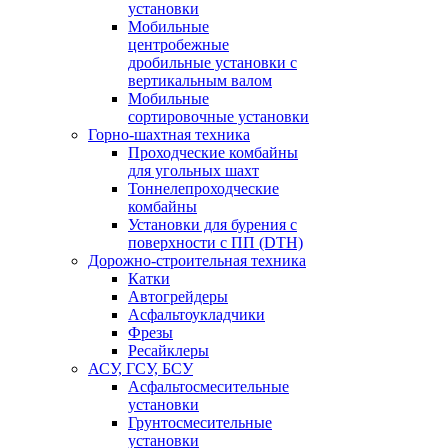
установки
Мобильные
центробежные
дробильные установки с
вертикальным валом
Мобильные
сортировочные установки
Горно-шахтная техника
Проходческие комбайны
для угольных шахт
Тоннелепроходческие
комбайны
Установки для бурения с
поверхности с ПП (DTH)
Дорожно-строительная техника
Катки
Автогрейдеры
Асфальтоукладчики
Фрезы
Ресайклеры
АСУ, ГСУ, БСУ
Асфальтосмесительные
установки
Грунтосмесительные
установки