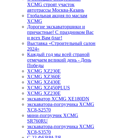
XCMG строят участок
автотрассы Москва-Казань
Глобальная акция по маслам
XCMG
Дорогие экскаваторщики и
причастные! С праздником Вас
и всех Вам благ!
Выставка «Строительный салон
2024»
Каждый год мы всей страной
отмечаем великий день - День
Победы
XCMG XZ230E
XCMG XZ360E
XCMG XZ430E
XCMG XZ450PLUS
XCMG XZ230E
экскаватор XCMG XE180DN
экскаватора-погрузчика XCMG
XC8-S2570
мини-погрузчик XCMG
SR760RU
экскаватора-погрузчика XCMG
XC8-S3570
С 23 ФЕВРАЛЯ