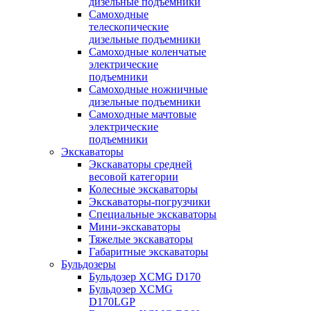
дизельные подъемники
Самоходные
телескопические
дизельные подъемники
Самоходные коленчатые
электрические
подъемники
Самоходные ножничные
дизельные подъемники
Самоходные мачтовые
электрические
подъемники
Экскаваторы
Экскаваторы средней
весовой категории
Колесные экскаваторы
Экскаваторы-погрузчики
Специальные экскаваторы
Мини-экскаваторы
Тяжелые экскаваторы
Габаритные экскаваторы
Бульдозеры
Бульдозер XCMG D170
Бульдозер XCMG
D170LGP