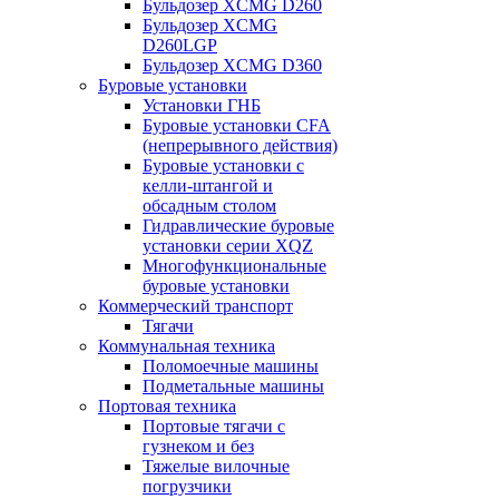
Бульдозер XCMG D260
Бульдозер XCMG
D260LGP
Бульдозер XCMG D360
Буровые установки
Установки ГНБ
Буровые установки CFA
(непрерывного действия)
Буровые установки с
келли-штангой и
обсадным столом
Гидравлические буровые
установки серии XQZ
Многофункциональные
буровые установки
Коммерческий транспорт
Тягачи
Коммунальная техника
Поломоечные машины
Подметальные машины
Портовая техника
Портовые тягачи с
гузнеком и без
Тяжелые вилочные
погрузчики