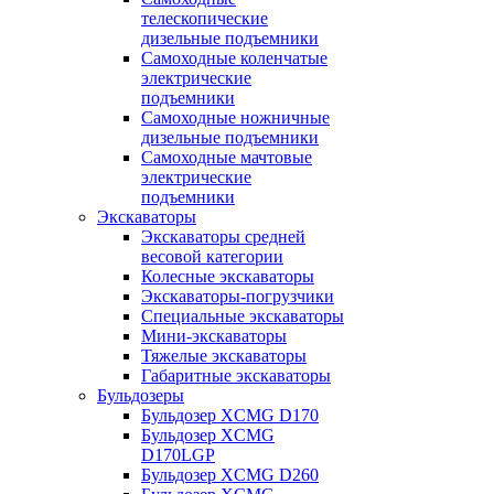
телескопические
дизельные подъемники
Самоходные коленчатые
электрические
подъемники
Самоходные ножничные
дизельные подъемники
Самоходные мачтовые
электрические
подъемники
Экскаваторы
Экскаваторы средней
весовой категории
Колесные экскаваторы
Экскаваторы-погрузчики
Специальные экскаваторы
Мини-экскаваторы
Тяжелые экскаваторы
Габаритные экскаваторы
Бульдозеры
Бульдозер XCMG D170
Бульдозер XCMG
D170LGP
Бульдозер XCMG D260