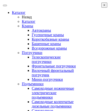
×
Каталог
Назад
Каталог
Краны
Автокраны
Гусеничные краны
Короткобазные краны
Башенные краны
Вcедорожные краны
Погрузчики
Телескопические
погрузчики
Фронтальные погрузчики
Вилочный фронтальный
погрузчик
Мини-погрузчики
Подъемники
Самоходные ножничные
электрические
подъемники
Самоходные коленчатые
дизельные подъемники
Самоходные