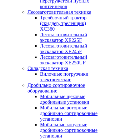
перегружатели пустых
контейнеров
Лесозаготовительная техника
Трелёвочный трактор
(скиддер, трелевщик)
XC360
Лесозаготовительный
экскаватор XE225F
Лесозаготовительный
экскаватор XE245F
Лесозаготовительный
экскаватор XE250UF
Складская техника
Вилочные погрузчики
электрические
Дробильно-сортировочное
оборудование
Мобильные щековые
дробильные установки
Мобильные роторные
дробильно-сортировочные
установки
Мобильные конусные
дробильно-сортировочные
установки