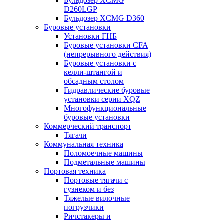
Бульдозер XCMG
D260LGP
Бульдозер XCMG D360
Буровые установки
Установки ГНБ
Буровые установки CFA
(непрерывного действия)
Буровые установки с
келли-штангой и
обсадным столом
Гидравлические буровые
установки серии XQZ
Многофункциональные
буровые установки
Коммерческий транспорт
Тягачи
Коммунальная техника
Поломоечные машины
Подметальные машины
Портовая техника
Портовые тягачи с
гузнеком и без
Тяжелые вилочные
погрузчики
Ричстакеры и