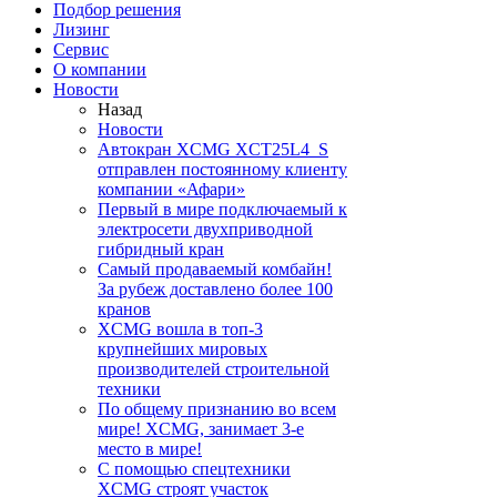
Подбор решения
Лизинг
Сервис
О компании
Новости
Назад
Новости
Автокран XCMG XCT25L4_S
отправлен постоянному клиенту
компании «Афари»
Первый в мире подключаемый к
электросети двухприводной
гибридный кран
Самый продаваемый комбайн!
За рубеж доставлено более 100
кранов
XCMG вошла в топ-3
крупнейших мировых
производителей строительной
техники
По общему признанию во всем
мире! XCMG, занимает 3-е
место в мире!
С помощью спецтехники
XCMG строят участок