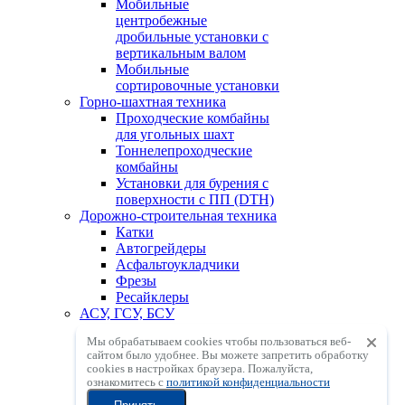
Мобильные
центробежные
дробильные установки с
вертикальным валом
Мобильные
сортировочные установки
Горно-шахтная техника
Проходческие комбайны
для угольных шахт
Тоннелепроходческие
комбайны
Установки для бурения с
поверхности с ПП (DTH)
Дорожно-строительная техника
Катки
Автогрейдеры
Асфальтоукладчики
Фрезы
Ресайклеры
АСУ, ГСУ, БСУ
Асфальтосмесительные
Мы обрабатываем cookies чтобы пользоваться веб-
установки
сайтом было удобнее. Вы можете запретить обработку
Грунтосмесительные
сookies в настройках браузера. Пожалуйста,
установки
ознакомитесь с
политикой конфиденциальности
Бетоносмесительные