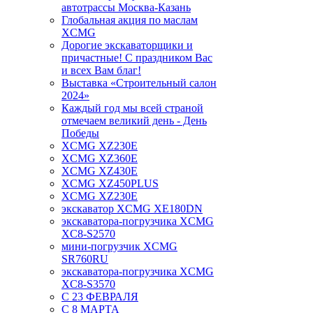
автотрассы Москва-Казань
Глобальная акция по маслам
XCMG
Дорогие экскаваторщики и
причастные! С праздником Вас
и всех Вам благ!
Выставка «Строительный салон
2024»
Каждый год мы всей страной
отмечаем великий день - День
Победы
XCMG XZ230E
XCMG XZ360E
XCMG XZ430E
XCMG XZ450PLUS
XCMG XZ230E
экскаватор XCMG XE180DN
экскаватора-погрузчика XCMG
XC8-S2570
мини-погрузчик XCMG
SR760RU
экскаватора-погрузчика XCMG
XC8-S3570
С 23 ФЕВРАЛЯ
С 8 МАРТА