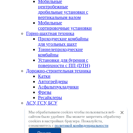
Мобильные
центробежные
дробильные установки с
вертикальным валом
Мобильные
сортировочные установки
Горно-шахтная техника
Проходческие комбайны
для угольных шахт
Тоннелепроходческие
комбайны
Установки для бурения с
поверхности с ПП (DTH)
Дорожно-строительная техника
Катки
Автогрейдеры
Асфальтоукладчики
Фрезы
Ресайклеры
АСУ, ГСУ, БСУ
Асфальтосмесительные
Мы обрабатываем cookies чтобы пользоваться веб-
установки
сайтом было удобнее. Вы можете запретить обработку
Грунтосмесительные
сookies в настройках браузера. Пожалуйста,
установки
ознакомитесь с
политикой конфиденциальности
Бетоносмесительные