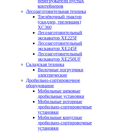
перегружатели пустых
контейнеров
Лесозаготовительная техника
Трелёвочный трактор
(скиддер, трелевщик)
XC360
Лесозаготовительный
экскаватор XE225F
Лесозаготовительный
экскаватор XE245F
Лесозаготовительный
экскаватор XE250UF
Складская техника
Вилочные погрузчики
электрические
Дробильно-сортировочное
оборудование
Мобильные щековые
дробильные установки
Мобильные роторные
дробильно-сортировочные
установки
Мобильные конусные
дробильно-сортировочные
установки