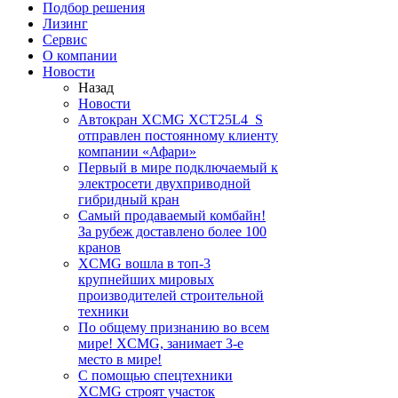
Подбор решения
Лизинг
Сервис
О компании
Новости
Назад
Новости
Автокран XCMG XCT25L4_S
отправлен постоянному клиенту
компании «Афари»
Первый в мире подключаемый к
электросети двухприводной
гибридный кран
Самый продаваемый комбайн!
За рубеж доставлено более 100
кранов
XCMG вошла в топ-3
крупнейших мировых
производителей строительной
техники
По общему признанию во всем
мире! XCMG, занимает 3-е
место в мире!
С помощью спецтехники
XCMG строят участок