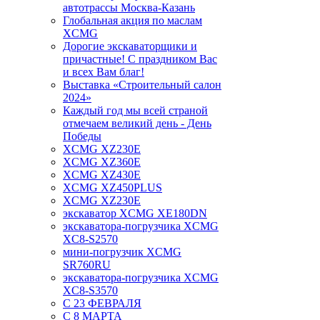
автотрассы Москва-Казань
Глобальная акция по маслам
XCMG
Дорогие экскаваторщики и
причастные! С праздником Вас
и всех Вам благ!
Выставка «Строительный салон
2024»
Каждый год мы всей страной
отмечаем великий день - День
Победы
XCMG XZ230E
XCMG XZ360E
XCMG XZ430E
XCMG XZ450PLUS
XCMG XZ230E
экскаватор XCMG XE180DN
экскаватора-погрузчика XCMG
XC8-S2570
мини-погрузчик XCMG
SR760RU
экскаватора-погрузчика XCMG
XC8-S3570
С 23 ФЕВРАЛЯ
С 8 МАРТА