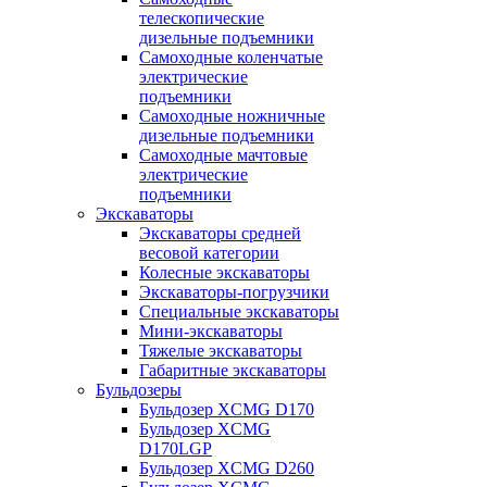
телескопические
дизельные подъемники
Самоходные коленчатые
электрические
подъемники
Самоходные ножничные
дизельные подъемники
Самоходные мачтовые
электрические
подъемники
Экскаваторы
Экскаваторы средней
весовой категории
Колесные экскаваторы
Экскаваторы-погрузчики
Специальные экскаваторы
Мини-экскаваторы
Тяжелые экскаваторы
Габаритные экскаваторы
Бульдозеры
Бульдозер XCMG D170
Бульдозер XCMG
D170LGP
Бульдозер XCMG D260