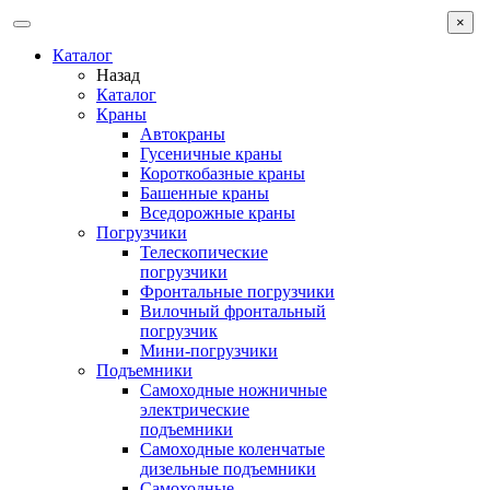
×
Каталог
Назад
Каталог
Краны
Автокраны
Гусеничные краны
Короткобазные краны
Башенные краны
Вcедорожные краны
Погрузчики
Телескопические
погрузчики
Фронтальные погрузчики
Вилочный фронтальный
погрузчик
Мини-погрузчики
Подъемники
Самоходные ножничные
электрические
подъемники
Самоходные коленчатые
дизельные подъемники
Самоходные